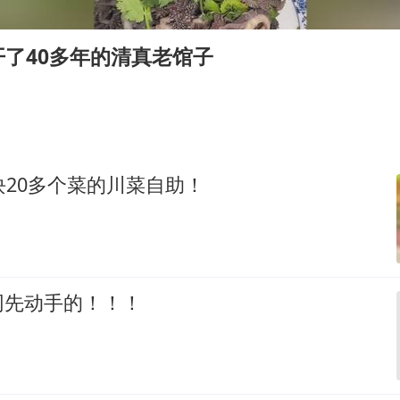
如何把百年大党建设得更加坚强有力
曝张一鸣下死命令：不依赖AI蒸馏技术
了40多年的清真老馆子
余承东口误将24999元电脑报成2499
你常吃的兰州拉面要改名了
李嫣近照曝光
总书记关心百姓身边这些民生大事
块20多个菜的川菜自助！
网先动手的！！！