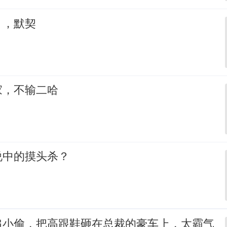
，，默契
家，不输二哈
说中的摸头杀？
追小偷，把高跟鞋砸在总裁的豪车上，太霸气