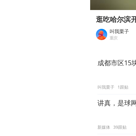
00:00
Play
逛吃哈尔滨开
叫我栗子
重庆
成都市区15
叫我栗子
1跟贴
讲真，是球
新媒体
39跟贴