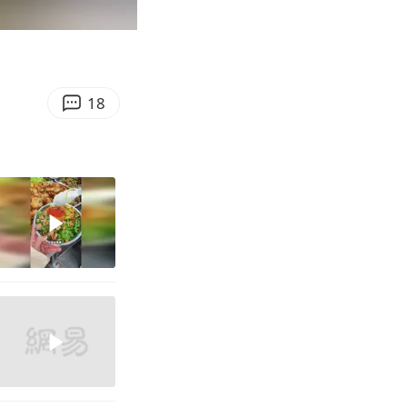
03:57
Enter
fullscreen
18