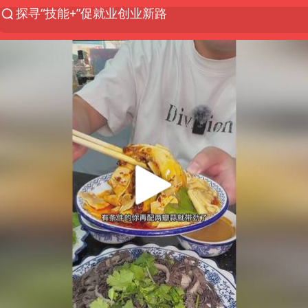
维持强台风级！白海豚直奔华东沿海
印度暴发金迪普拉病毒
41岁女子为鼓励女儿考上985研究生
24小时不关空调 电费反而更低？
美国退回1000亿美元关税
“事业单位招聘不是人情买卖”
小伙靠AI减肥 45天瘦40斤进了ICU
李亚鹏向地铁吐血女孩捐99999元
新华社权威快报|我国编制完成新版全月地质图
80后女柜员逆袭成4200亿银行副行长
“银行午休1.5小时”留个窗口行不行