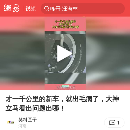
视频
峰哥 汪海林
解锁各地夏日限定体验
西湖突现狂风暴雨 游客瞬间被浇透
河南重大刑事案嫌疑人落网
富婆带资进组给自己硬加60多场吻戏
黄金创今年来最大单周涨幅
视频丨中国东方电气集团原党组副书记、董事宋致远被查
00:00
00:11
金饰克价一夜涨回1300元
Play
Ent
full
白海豚将正面袭击贯穿浙江
才一千公里的新车，就出毛病了，大神
立马看出问题出哪！
梁家辉：到内地拍戏不是北上是回归
酒店回应车内过夜被收150元
笑料匣子
1
河南