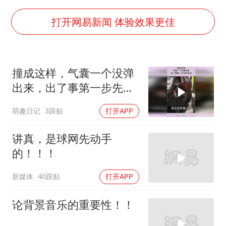
牛津大学一纸声明甩不了锅
新疆景区自驾服务费改为按车收费
打开网易新闻 体验效果更佳
网传《披荆斩棘2026》名单
女主硬加吻戏短剧已下架
撞成这样，气囊一个没弹
浙江台州《告全体市民书》
出来，出了事第一步先挡
香港宏福苑火灾或由烟头引起
车标！
萌趣日记
3跟贴
打开APP
西贝创始人贾国龙押注鲜羊赛道
人民的健康、体质、幸福一脉相承
讲真，是球网先动手
的！！！
新媒体
40跟贴
打开APP
论背景音乐的重要性！！