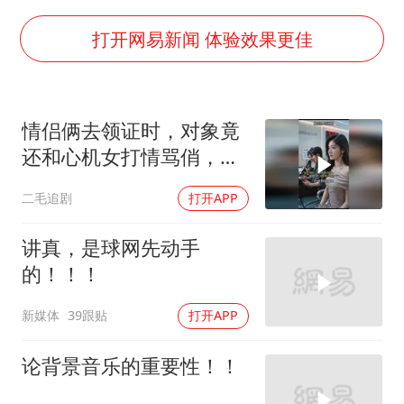
台湾海峡南口北上船舶实施交通管制
“新疆阿勒泰八月能滑雪”不实
打开网易新闻 体验效果更佳
向鹏0-3不敌张本智和
四川宜宾地震网友称睡觉被摇醒
情侣俩去领证时，对象竟
DeepSeek投资宇树科技意味什么
还和心机女打情骂俏，女
公司“上四休三”但要降薪1000元
孩直接不结了！
二毛追剧
打开APP
东方之约 相约未来
讲真，是球网先动手
的！！！
新媒体
39跟贴
打开APP
论背景音乐的重要性！！