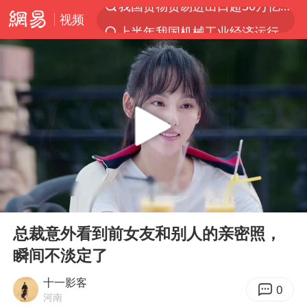
视频
上半年我国机械工业经济运行稳中有进
官方通报教师招聘笔试前13名被淘汰
台风白海豚加强
河南撤回“领导带薪错峰休假”通知
广东雷州通报特教老师招聘违规事件
“立秋的第一杯奶茶”又爆单了
A股三大股指收涨
00:00
03:49
泰国枪击案凶手先杀祖父母后行凶
Play
Ent
full
宇树科技中一签需缴款7.54万元
总裁意外看到前女友和别人的亲密照，
瞬间不淡定了
中国军队坚决反制任何闹海图谋
方程豹钛9新车申报
十一影客
0
河南