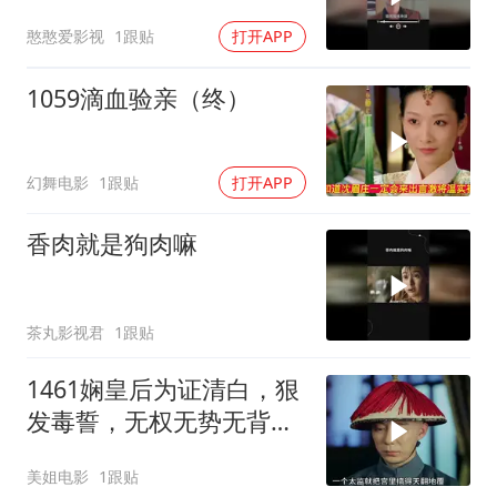
憨憨爱影视
1跟贴
打开APP
1059滴血验亲（终）
幻舞电影
1跟贴
打开APP
香肉就是狗肉嘛
茶丸影视君
1跟贴
1461娴皇后为证清白，狠
发毒誓，无权无势无背景
的四阿哥知道自己要玩完
美姐电影
1跟贴
了