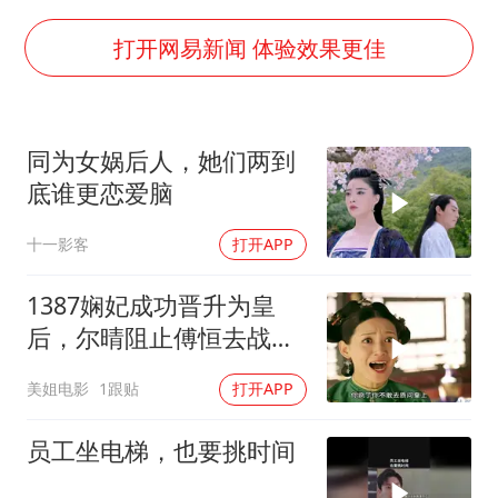
浙江海域将现5到8米巨浪到狂浪
武契奇会见泽连斯基有何意图
打开网易新闻 体验效果更佳
上海大部迎大暴雨
《龙餐馆》 冲奖
同为女娲后人，她们两到
“伊斯兰版北约”出现
底谁更恋爱脑
构建更高水平的全民健身公共服务体系
十一影客
打开APP
1387娴妃成功晋升为皇
后，尔晴阻止傅恒去战
场，两人彻底撕破脸
美姐电影
1跟贴
打开APP
员工坐电梯，也要挑时间