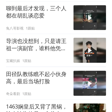
聊到最后才发现，三个人
都在胡乱谈恋爱
兔八哥影视
1跟贴
导演也没想到，只是请王
祖一演副官，谁料他凭眼
神戏封神
宝藏扒娛
1跟贴
田径队教练瞧不起小伙身
高，最后当场打脸
奇朵看剧
1跟贴
1463娴皇后又背了黑锅，