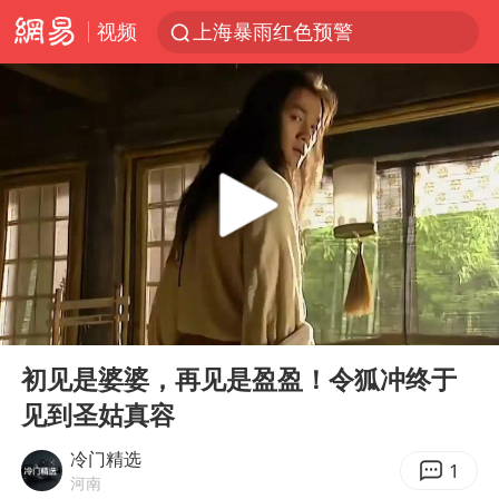
视频
上海暴雨红色预警
四川宜宾5.5级地震后余震为何不断
国足U17与阿森纳决赛取消 并列冠军
王艺迪2-4不敌张本美和止步4强
“白海豚”来了！第一批飞机已绑好
上海轨交全网络地面高架区段限速运行
上海有出现龙卷潜势
00:00
05:33
白海豚5次眼壁置换
Play
Ent
full
王艺迪无缘横滨赛决赛
初见是婆婆，再见是盈盈！令狐冲终于
见到圣姑真容
2025年小学教师减少13.19万
杭州部分地铁高架段临时停运
冷门精选
1
河南