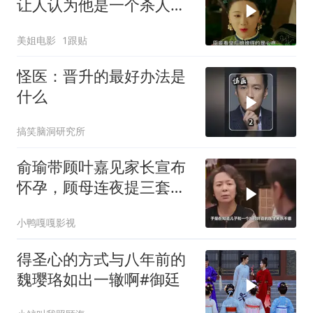
让人认为他是一个杀人如
麻的大魔头
美姐电影
1跟贴
怪医：晋升的最好办法是
什么
搞笑脑洞研究所
俞瑜带顾叶嘉见家长宣布
怀孕，顾母连夜提三套房
提亲，霍建华却仍单身
小鸭嘎嘎影视
得圣心的方式与八年前的
魏璎珞如出一辙啊#御廷