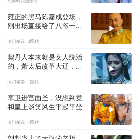
小鲸叫我照顾海
雍正的黑马陈嘉成登场，
刚出场直接给了八爷一顿
暴击
冷门精选
2跟贴
契丹人本来就是女人统治
的，萧太后改革大辽，实
力登上巅峰
冷门精选
1跟贴
李卫进宫面圣，没想到竟
和皇上谈笑风生平起平坐
冷门精选
1跟贴
刘邦当上了大汉的老板