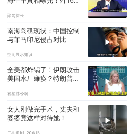
海空中真相曝光！歼16狗
美军F16！解放军南海绝
聚闻探长
对武力！
南海岛礁现状：中国控制
与菲马印尼侵占对比
空间展示知识
全美都炸锅了！伊朗攻击
美国水厂瘫痪？特朗普却
先把锅甩给民主党
君笙拂兮啊
女人刚做完手术，丈夫和
婆婆竟这样对待她！
二毛追剧
20跟贴