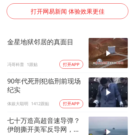
几元成本的AI广告导致千万市值蒸发
打开网易新闻 体验效果更佳
浙江台州《告全体市民书》
酒店回应车内过夜被收150元
梁家辉百花奖演讲落泪
金星地狱邻居的真面目
大V：马科斯把路走绝了
乐享全民健身 共筑健康中国
冯哥科普
1跟贴
打开APP
90年代死刑犯临刑前现场
纪实
体娱大聪明
1412跟贴
打开APP
七十万造高超音速导弹？
伊朗撕开美军反导网，炸