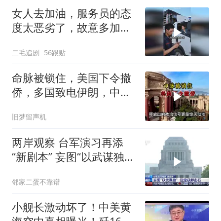
女人去加油，服务员的态
度太恶劣了，故意多加油
多收钱！
二毛追剧
56跟贴
命脉被锁住，美国下令撤
侨，多国致电伊朗，中国
两大判断全部成真
旧梦留声机
两岸观察 台军演习再添
“新剧本” 妄图“以武谋独”
注定
邻家二蛋不靠谱
小舰长激动坏了！中美黄