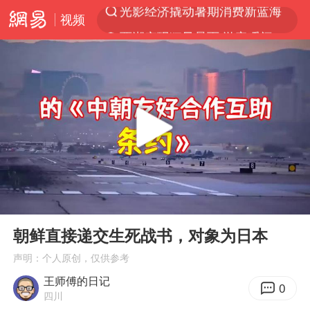
视频
西湖突现狂风暴雨 游客瞬间被浇透
视频丨中国东方电气集团原党组副书记、董事宋致远被查
“不怕六爷挂得多 就怕六爷挂一颗”
杭州全市有序停课
直击东北超：哈尔滨vs通辽
香港宏福苑火灾或由烟头引起
永和豆浆创始人林炳生去世
00:00
03:37
白海豚将正面袭击贯穿浙江
Play
Ent
full
朝鲜直接递交生死战书，对象为日本
商场现钱学森巨幅海报 负责人回应
声明：个人原创，仅供参考
36岁男演员成景区NPC后人气爆棚
王师傅的日记
郑丽文：台湾从来没有“独立”过
0
四川