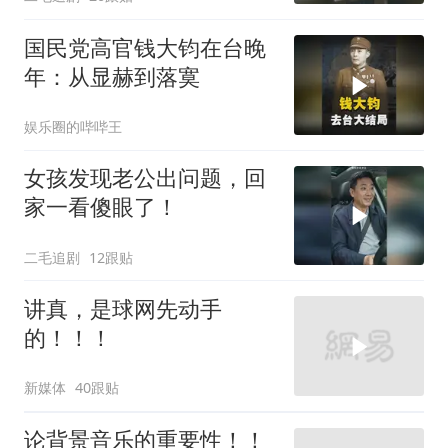
国民党高官钱大钧在台晚
年：从显赫到落寞
娱乐圈的哔哔王
女孩发现老公出问题，回
家一看傻眼了！
二毛追剧
12跟贴
讲真，是球网先动手
的！！！
新媒体
40跟贴
论背景音乐的重要性！！