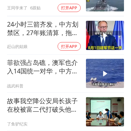
出中国工业底牌
王同学来了
6跟贴
打开APP
24小时三箭齐发，中方划
禁区，27年账清算，拖船
问题公开
赶山的姑娘
打开APP
菲欲强占岛礁，澳军也介
入14国统一对华，中方称
呼遭篡改
战武科普
故事我空降公安局长孩子
在校被富二代打破头他爹
叫嚣开个价
了鱼驴纪实