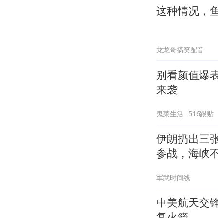
这种情况，
龙龙哥搞笑配音
别看颜值爆
来袭
鬼菜生活
516跟贴
伊朗扔出三
参战，海峡
军武时间线
中美航天交
复火箭