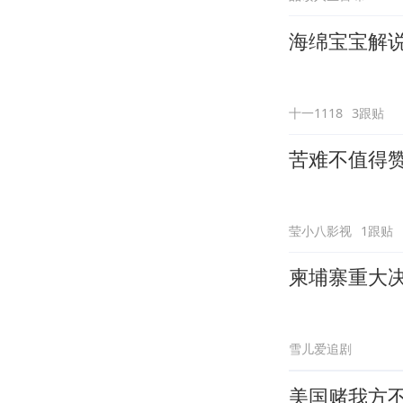
海绵宝宝解说
十一1118
3跟贴
苦难不值得
莹小八影视
1跟贴
柬埔寨重大决
雪儿爱追剧
美国赌我方