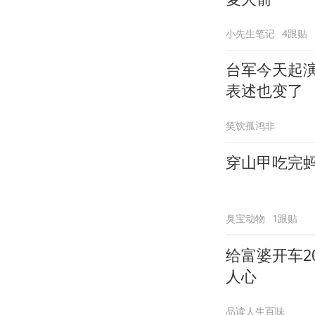
小先生笔记
4跟贴
台军今天起
表述也变了
笑饮孤鸿非
穿山甲吃完
臭宝动物
1跟贴
给富婆开车
人心
品读人生百味