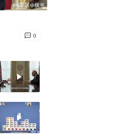
08:35
Enter
fullscreen
0