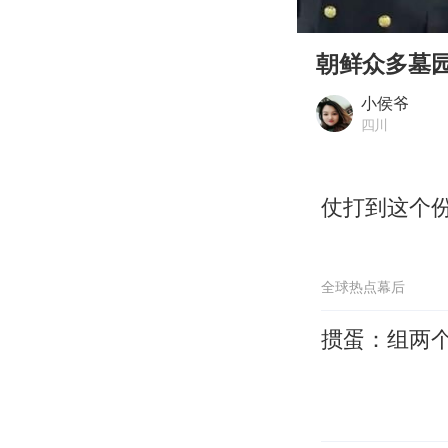
00:00
Play
朝鲜众多墓
小侯爷
四川
仗打到这个
全球热点幕后
掼蛋：组两个木