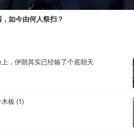
女儿为争财产堵门阻挠父亲出殡
今日立秋你咬秋了吗
园，如今由何人祭扫？
欧阳娜娜窦靖童好搭
“今天得有40℃了吧 为啥还不预警”
立秋养生千万避开六大误区
河南：推进人事招录等领域问题整治
份上，伊朗其实已经输了个底朝天
夯实基础开新局
板 (1)