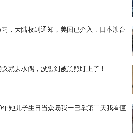
演习，大陆收到通知，美国已介入，日本涉台
蚂蚁就去求偶，没想到被黑熊盯上了！
20年她儿子生日当众扇我一巴掌第二天我看懂