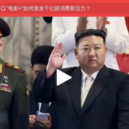
“电影+”如何激发千亿级消费新活力？
国乒男单横滨冠军赛全军覆没
U17国足三连胜晋级明日之星半决赛
东航：国内客票提前14天免费退改
日本试射“战斧”导弹，国防部回应
四川宜宾市高县4.9级地震致1人死亡
台风白海豚中心风力增强
百花奖开幕式
“新疆阿勒泰八月能滑雪”不实
我国外贸延续良好增长态势
国防部：中国军队坚决反制任何闹海挑衅图谋