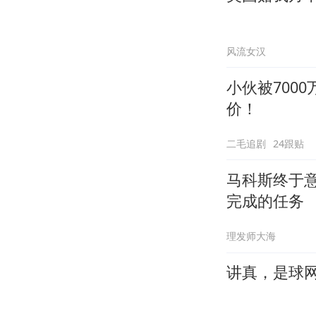
风流女汉
小伙被700
价！
二毛追剧
24跟贴
马科斯终于
完成的任务
理发师大海
讲真，是球