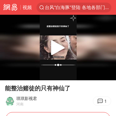
视频
台风“白海豚”登陆 各地各部门全力应对
克雷桑回应绝杀津门虎
人形机器人第一股
江苏昆山升级发布暴雨红警
多地银行上调存款利率
上海地铁4条线路全线停运
4.2平卫生间补漏注胶花1.55万
00:00
02:11
武汉3名城管协管员殴打摊主被刑拘
Play
Ent
full
白海豚路径图
能整治赌徒的只有神仙了
宇树申购 中一签有望赚20万元
琪琪影视君
1
河南
男子结婚8年3个女儿都不是亲生