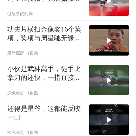
拉满
侃故事的阿庆
功夫片横扫金像奖16个奖
项，奖项与周星驰无缘，
一年一影帝百年周星驰
果然探影
1跟贴
小伙是武林高手，徒手比
拿刀的还快，一指直接将
他毙命
疯兔看剧
1跟贴
还得是星爷，这都能反咬
一口
欧克追剧
1跟贴