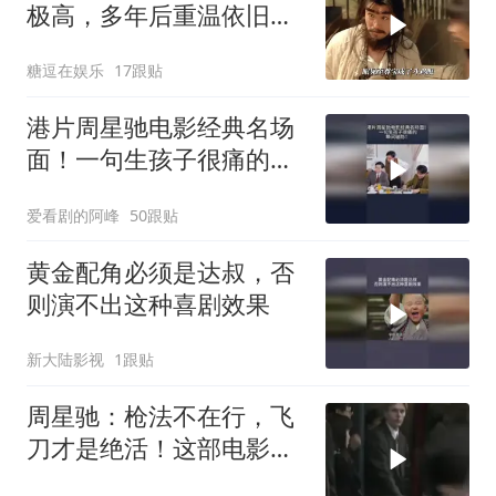
极高，多年后重温依旧动
人
糖逗在娱乐
17跟贴
港片周星驰电影经典名场
面！一句生孩子很痛的，
瞬间破防！
爱看剧的阿峰
50跟贴
黄金配角必须是达叔，否
则演不出这种喜剧效果
新大陆影视
1跟贴
周星驰：枪法不在行，飞
刀才是绝活！这部电影你
看过吗？