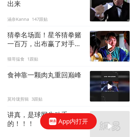
出来
涵奈Kanna
147跟贴
猜拳名场面！星爷猜拳赌
一百万，出布赢了对手却
当场耍赖
猫哥揾食
1跟贴
食神靠一颗肉丸重回巅峰
莫玲珑剪辑
3跟贴
讲真，是球网先动手
App内打开
的！！！