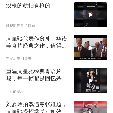
没枪的就怕有枪的
影视随你看
1跟贴
周星驰代表作食神，华语
美食片经典之作，值得深
度品味
料定历史
1跟贴
重温周星驰经典粤语片
段，每一帧都是回忆杀
小影的娱乐
刘嘉玲拍戏遇夸张难题，
周星驰授招学吴君如效果