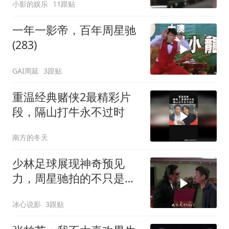
小影的娱乐
11跟贴
一年一影帝，百年周星驰
(283)
GAI周延
3跟贴
重温经典赌侠2最精彩片
段，隔山打牛永不过时
南方的冬天
少林足球展现神奇预见
力，周星驰拍的不只是喜
剧，深度解读电影魅力
冰心说影
3跟贴