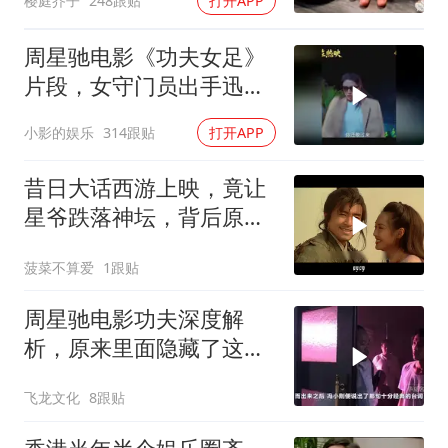
樱庭芥子
248跟贴
打开APP
周星驰电影《功夫女足》
片段，女守门员出手迅
猛，一次比一次搞笑
小影的娱乐
314跟贴
打开APP
昔日大话西游上映，竟让
星爷跌落神坛，背后原因
揭秘
菠菜不算爱
1跟贴
周星驰电影功夫深度解
析，原来里面隐藏了这么
多细节？
飞龙文化
8跟贴