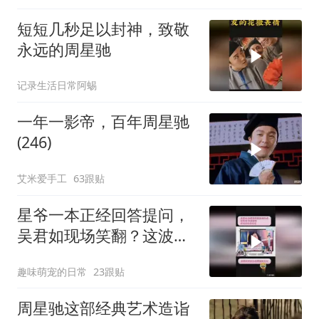
短短几秒足以封神，致敬
永远的周星驰
记录生活日常阿蜴
一年一影帝，百年周星驰
(246)
艾米爱手工
63跟贴
星爷一本正经回答提问，
吴君如现场笑翻？这波反
差萌绝了
趣味萌宠的日常
23跟贴
周星驰这部经典艺术造诣