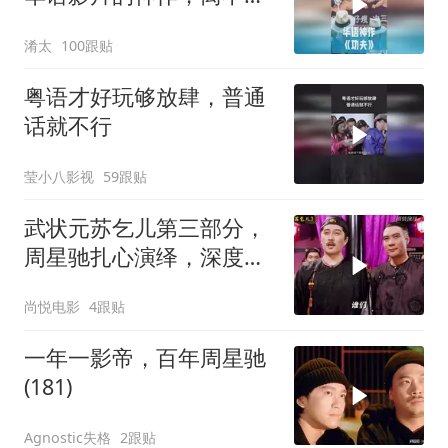
周星驰的坚守？
淆太
100跟贴
粤语才好玩够放肆，普通
话就不行
莹小八影视
59跟贴
武状元苏乞儿第三部分，
周星驰扎心演绎，深度解
读经典剧情
尚悦电影
4跟贴
一年一影帝，百年周星驰
(181)
Agnostic失格
2跟贴