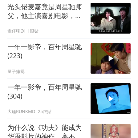
光头佬麦嘉竟是周星驰师
父，他主演喜剧电影，承
载无数人童年
嵩仔聊剧
1跟贴
一年一影帝，百年周星驰
(223)
量子痛觉
一年一影帝，百年周星驰
(304)
大锤RUNKMD
25跟贴
为什么说《功夫》能成为
华语影片的神作，离不开