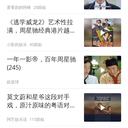
威龙
爱看剧的阿峰
20跟贴
《逃学威龙2》艺术性拉
满，周星驰经典港片越品
越有味
小影的娱乐
45跟贴
一年一影帝，百年周星驰
(245)
皓篮球
莫文蔚和星爷这段对手
戏，原汁原味的粤语对
白，这才是无厘头喜剧的
阿芒娱乐说
115跟贴
魅力！