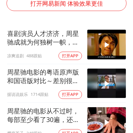
白海豚可深入内陆制造大范围风雨
打开网易新闻 体验效果更佳
面对面丨蔡磊：与渐冻症抗争 纵使不敌 也不屈服
NBA传奇教练老尼尔森去世
喜剧演员人才济济，周星
手机真会“偷听”我们说话吗
驰成就为何独树一帜，他
加沙约14万栋建筑被完全摧毁
人难望其项背
凉爽追剧
488跟贴
打开APP
5万小车卖不动 微型代步车集体遇冷
从科技创新看开局起步的时与势
周星驰电影的粤语原声版
和国语版对比～差别很
大！讲粤语的星爷才是他
据说说娱乐
1714跟贴
打开APP
自己！
周星驰的电影从不过时，
每部至少看了30遍，还是
很喜欢看