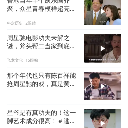
香港当年半个娱乐圈齐
聚，众星青春模样超亮
眼，星爷现身瞬间惊艳
料定历史
2跟贴
周星驰电影功夫未解之
谜，斧头帮二当家到底是
被谁干飞的？
飞龙文化
15跟贴
那个年代也只有陈百祥能
抢周星驰的戏，真是黄金
配角
星爷是有真功夫的！这一
脚艺术成分很高！＃逃学