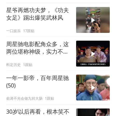
星爷再燃功夫梦，《功夫
女足》踢出爆笑武林风
一口娱乐
17跟贴
周星驰电影配角众多，这
两位堪称神级，实力不容
小觑
料定历史
1跟贴
一年一影帝，百年周星驰
(50)
俞涛不光会做九转大肠
1跟贴
30岁以后再看，根本笑不