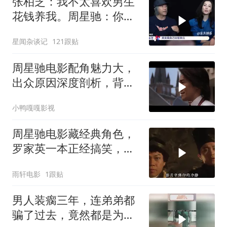
张柏芝：我不太喜欢男生
花钱养我。周星驰：你不
早说
星闻杂谈记
121跟贴
周星驰电影配角魅力大，
出众原因深度剖析，背后
故事值得细品
小鸭嘎嘎影视
周星驰电影藏经典角色，
罗家英一本正经搞笑，星
爷作品再添亮点
雨轩电影
1跟贴
男人装瘸三年，连弟弟都
骗了过去，竟然都是为了