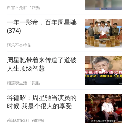
这一刻！
白雪不是胖
1跟贴
一年一影帝，百年周星驰
(374)
阿乐不会拉花
周星驰带着来传道了道破
人生顶级智慧
榴莲唠生活
1跟贴
谷德昭：周星驰当演员的
时候 我是个很大的享受
莉泽Official
98跟贴