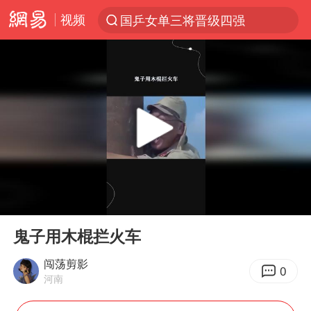
视频
国乒女单三将晋级四强
光影经济撬动暑期消费新蓝海
马克·艾伦退出斯诺克中国公开赛
新疆优化调整景区内自驾服务费
上四休三，但降薪1000元，你接受吗？
WTT瑞典大满贯女单签表出炉
情侣平潭拍日出坠崖1死1伤
00:00
00:18
36岁男演员成景区NPC后人气爆棚
Play
Ent
full
全民健身事业高质量发展
鬼子用木棍拦火车
台当局重金为“台独”织“皇帝新衣”
闯荡剪影
0
河南
几元成本的AI广告导致千万市值蒸发