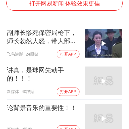
老挝国会主席赛宋蓬逝世
打开网易新闻 体验效果更佳
《欢迎来龙餐馆》口碑
茅台部分直营店飞天茅台提价
副师长惨死保密局枪下，
白海豚将正面袭击贯穿浙江
师长勃然大怒，带大部队
酒店回应车内过夜被收150元
踏平保密局
飞鸟潜影
24跟贴
打开APP
黄金牛市回来了吗
杭州全市有序停课
讲真，是球网先动手
乐享全民健身 共筑健康中国
的！！！
新媒体
40跟贴
打开APP
论背景音乐的重要性！！