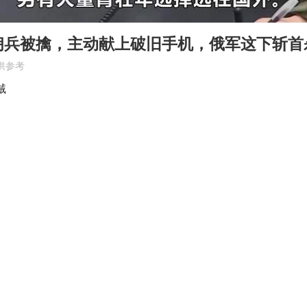
黄金牛市回来了吗
酒店花洒现排泄物住客索赔遭拒
佣兵被擒，主动献上破旧手机，俄军这下斩首
杭州全市有序停课
供参考
商场现钱学森巨幅海报 负责人回应
贼
36岁男演员成景区NPC后人气爆棚
全民健身事业高质量发展
台当局重金为“台独”织“皇帝新衣”
几元成本的AI广告导致千万市值蒸发
乐享全民健身 共筑健康中国