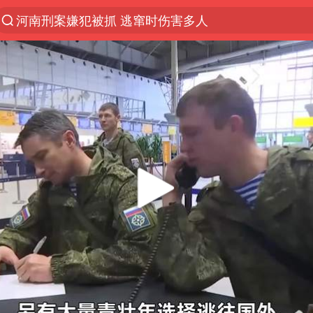
河南刑案嫌犯被抓 逃窜时伤害多人
国乒女单三将晋级四强
光影经济撬动暑期消费新蓝海
马克·艾伦退出斯诺克中国公开赛
新疆优化调整景区内自驾服务费
上四休三，但降薪1000元，你接受吗？
夏日经济乘“热”而上 消费市场向“新”而行
情侣平潭拍日出坠崖1死1伤
白海豚将正面袭击贯穿浙江
央视新主播李秋莹孙亚鹏亮相
酒店回应车内过夜被收150元