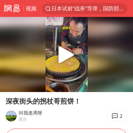
视频
日本试射“战斧”导弹，国防部回应
曝韩国足协为外籍裁判员安排色情招待
刘国正说向鹏打得很窝囊
四川宜宾市高县4.9级地震致1人死亡
向鹏0-3不敌张本智和
“新疆阿勒泰八月能滑雪”不实
我国外贸延续良好增长态势
00:00
02:42
山东一元代青花杯离奇失踪
Play
Ent
full
陈幸同晋级WTT横滨冠军赛8强
深夜街头的拐杖哥煎饼！
广东雷州通报特教老师招聘违规事件
叫我老周呀
2
重庆
国防部：坚决反制任何闹海挑衅图谋