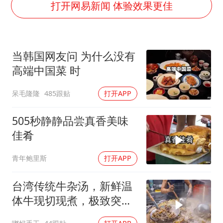
宇树科技中一签需缴款7.54万元
打开网易新闻 体验效果更佳
两名乘客在飞机上因调节座椅起冲突
女儿为争财产堵门阻挠父亲出殡
当韩国网友问 为什么没有
今日立秋你咬秋了吗
高端中国菜 时
夯实基础开新局
呆毛隆隆
485跟贴
打开APP
505秒静静品尝真香美味
佳肴
青年鲍里斯
打开APP
台湾传统牛杂汤，新鲜温
体牛现切现煮，极致突出
牛肉的本鲜