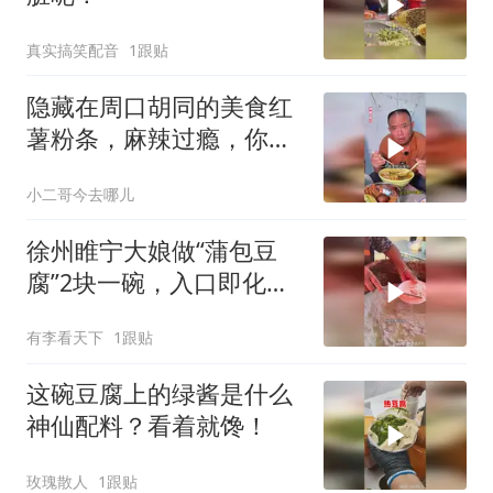
真实搞笑配音
1跟贴
隐藏在周口胡同的美食红
薯粉条，麻辣过瘾，你来
吃过没？
小二哥今去哪儿
徐州睢宁大娘做“蒲包豆
腐”2块一碗，入口即化，
味道棒！
有李看天下
1跟贴
这碗豆腐上的绿酱是什么
神仙配料？看着就馋！
玫瑰散人
1跟贴