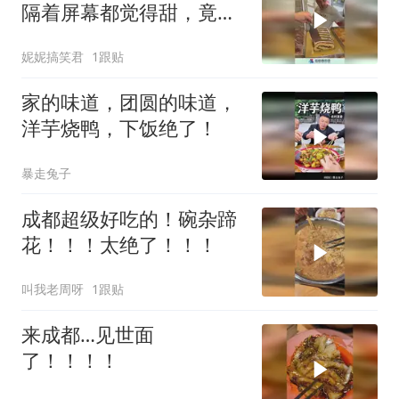
隔着屏幕都觉得甜，竟还
要泡在蜂蜜里！
妮妮搞笑君
1跟贴
家的味道，团圆的味道，
洋芋烧鸭，下饭绝了！
暴走兔子
成都超级好吃的！碗杂蹄
花！！！太绝了！！！
叫我老周呀
1跟贴
来成都…见世面
了！！！！