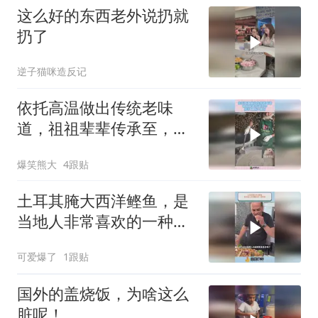
这么好的东西老外说扔就
扔了
逆子猫咪造反记
依托高温做出传统老味
道，祖祖辈辈传承至，今
纯手工原汁原味！
爆笑熊大
4跟贴
土耳其腌大西洋鲣鱼，是
当地人非常喜欢的一种美
食
可爱爆了
1跟贴
国外的盖烧饭，为啥这么
脏呢！