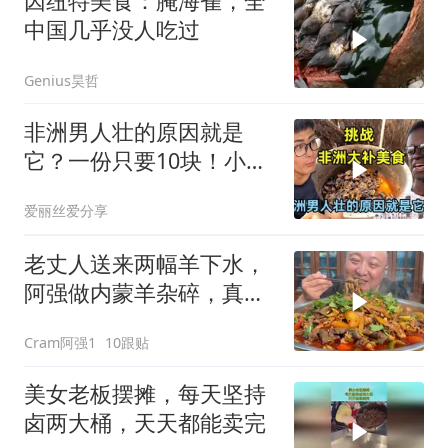
因纽特美食：腌海雀，全
中国几乎没人吃过
Genius昊哲
非洲男人壮的原因就是
它？一份只要10块！小伙
挑战吃非洲大补美食
爱丽丝爱分享
老丈人送来两幅羊下水，
阿强做内蒙羊杂碎，真的
太香啦，美滋滋！
Cram阿强1
10跟贴
美女老板摆摊，每天坚持
卤两大桶，天天都能卖完