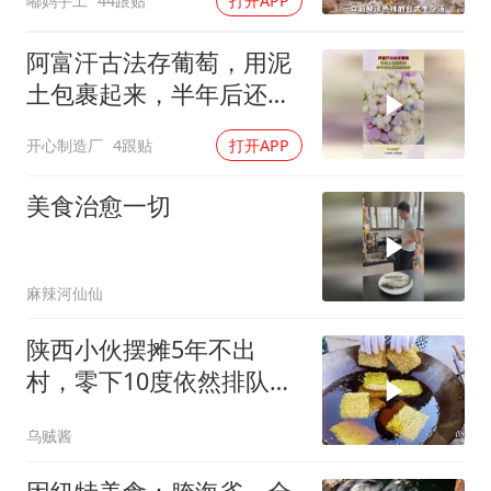
嘟妈手工
44跟贴
打开APP
阿富汗古法存葡萄，用泥
土包裹起来，半年后还是
很新鲜的！
开心制造厂
4跟贴
打开APP
美食治愈一切
麻辣河仙仙
陕西小伙摆摊5年不出
村，零下10度依然排队，
大妈说：就爱这口
乌贼酱