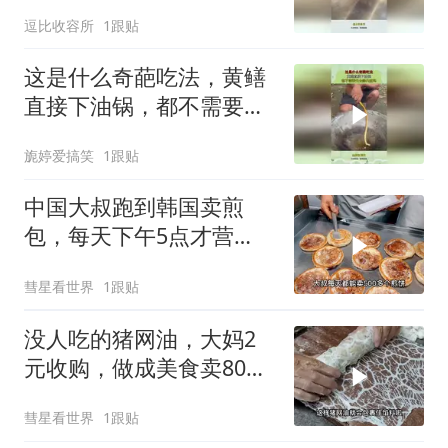
逗比收容所
1跟贴
这是什么奇葩吃法，黄鳝
直接下油锅，都不需要先
去除内脏吗？
旎婷爱搞笑
1跟贴
中国大叔跑到韩国卖煎
包，每天下午5点才营
业，直言月赚5万很满足
彗星看世界
1跟贴
没人吃的猪网油，大妈2
元收购，做成美食卖80，
年赚50万买两套房
彗星看世界
1跟贴