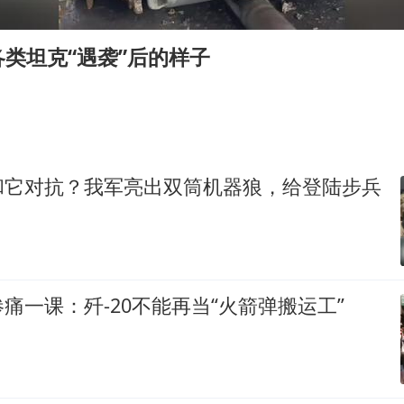
台风灿鸿未来对中国无影响
美媒称美国想用战术核武器对抗中俄
类坦克“遇袭”后的样子
985博士后被曝在妻子孕期出轨后续
“空调24小时开着更省电”不实
如何把百年大党建设得更加坚强有力？
和它对抗？我军亮出双筒机器狼，给登陆步兵
痛一课：歼-20不能再当“火箭弹搬运工”