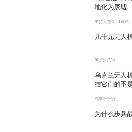
地化为废墟
主持人雪莹
1跟贴
几千元无人
阿芒娱乐说
乌克兰无人
结它们的不
汽车乐乐说
为什么步兵