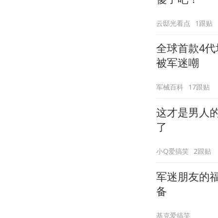
云邸光看点
1跟贴
全球首款4代
被军迷嘲
军械百科
17跟贴
这才是男人
了
小Q爱搞笑
2跟贴
军迷朋友的
备
基克爱搞笑