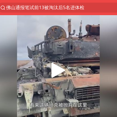
佛山通报笔试前13被淘汰后5名进体检
97岁英国奶奶飞上天再破吉尼斯纪录
27岁女子组织卖淫集团被悬赏通缉
泰国校园枪击案死亡人数升至7人
泸溪河：桃酥吃出金属牙冠视频不实
美国将对多晶硅衍生品加征15%关税
改名后的“青海拉面”店
女子开一天一夜空调后二氧化碳中毒
泰高官回应中国人在泰遭歧视：全面调查
河南某医院2.33亿工程串标案细节披露
公司“上四休三”但要降薪1000元