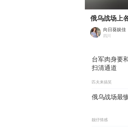
00:00
Play
俄乌战场上各
向日葵娱佳
四川
台军肉身要
扫清通道
匹夫来搞笑
俄乌战场最惨
靓仔情感