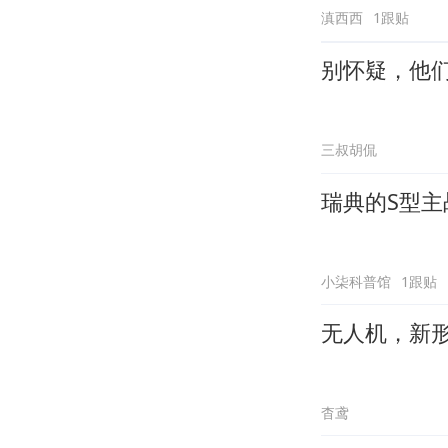
滇西西
1跟贴
别怀疑，他
三叔胡侃
瑞典的S型
小柒科普馆
1跟贴
无人机，新
杳鸢