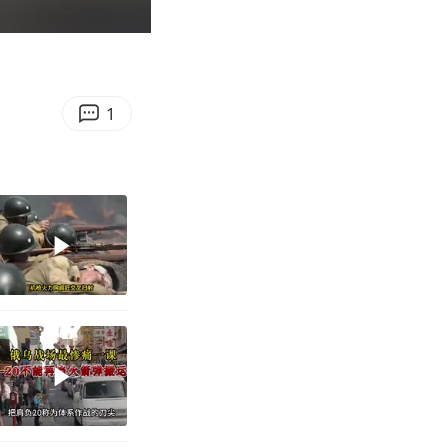
01:34
Enter
fullscreen
1