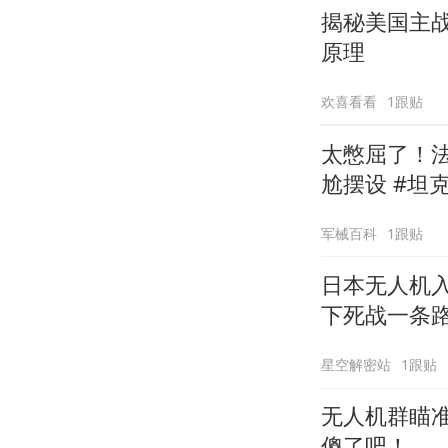
揭秘美国主战
原理
欢喜看看
1跟贴
太憋屈了！法
尬摆设 #坦
军械百科
1跟贴
日本无人机
下死战一条
星空解密站
1跟贴
无人机群瞄
傻了吧！