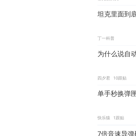
坦克里面到
丁一科普
为什么说自
四夕君
10跟贴
单手秒换弹匣
快乐猿
1跟贴
7倍音速导