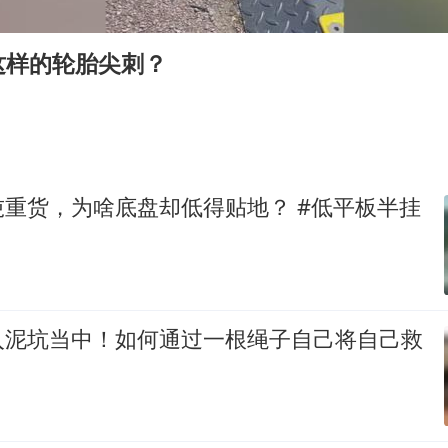
要给全体职工“应休尽休”的底气
这样的轮胎尖刺？
如何把百年大党建设得更加坚强有力
80后女柜员逆袭成4200亿银行副行长
余承东口误将24999元电脑报成2499
李亚鹏向地铁吐血女孩捐99999元
重货，为啥底盘却低得贴地？ #低平板半挂
小伙靠AI减肥 45天瘦40斤进了ICU
总书记关心百姓身边这些民生大事
入泥坑当中！如何通过一根绳子自己将自己救