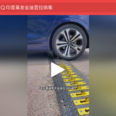
印度暴发金迪普拉病毒
探寻“技能+”促就业创业新路
24小时不关空调 电费反而更低？
41岁女子为鼓励女儿考上985研究生
美国退回1000亿美元关税
维持强台风级！白海豚直奔华东沿海
“事业单位招聘不是人情买卖”
河南试行周五下午弹性离岗
新华社权威快报|我国编制完成新版全月地质图
山东财大教授刘海明逝世 终年38岁
银行午休1.5小时 留个窗口行不行
早田希娜挺进横滨女单16强