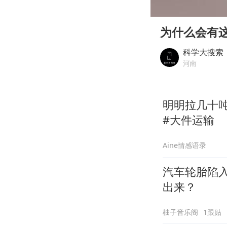
00:00
Play
为什么会有
科学大搜索
河南
明明拉几十吨
#大件运输
Aine情感语录
汽车轮胎陷
出来？
柚子音乐阁
1跟贴