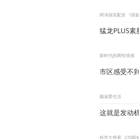
阿泽搞笑配音
1跟
猛龙PLUS
新时代的两性情感
市区感受不
颖淑爱生活
这就是发动
科学大搜索
270跟