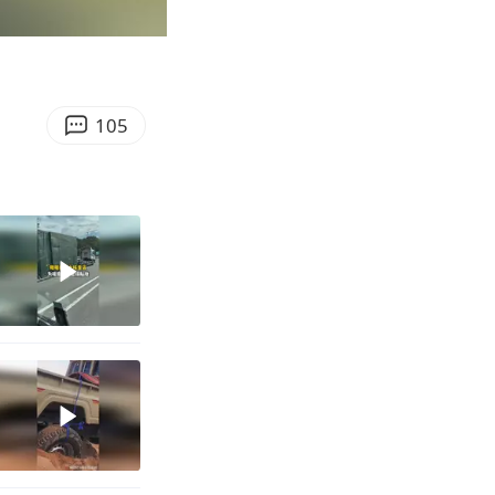
00:50
Enter
fullscreen
105