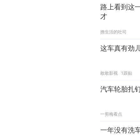
路上看到这
才
撩生活的吐司
这车真有劲
敢敢影视
1跟贴
汽车轮胎扎
一剪梅看点
一年没有洗