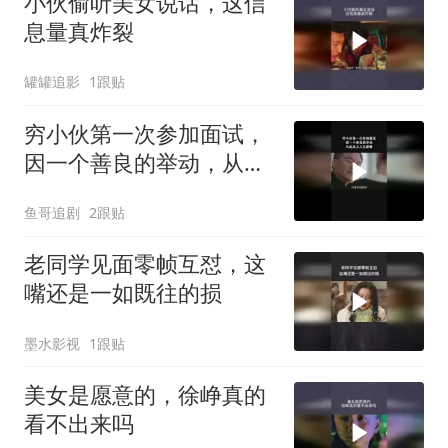
小伙偷听美女说话，这信
息量真炸裂
罐罐追影
1跟贴
穷小伙第一次参加面试，
因一个善良的举动，从此
走上人生巅峰
鱼哥追剧
2跟贴
老同学见面零帧互怼，这
嘴还是一如既往的损
墨水影视
1跟贴
美女是愿意的，徐峥真的
看不出来吗