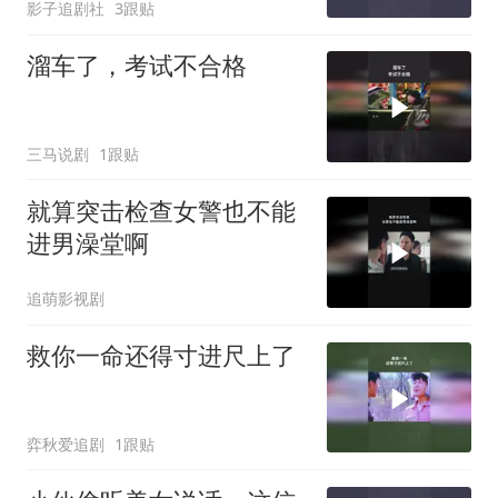
影子追剧社
3跟贴
溜车了，考试不合格
三马说剧
1跟贴
就算突击检查女警也不能
进男澡堂啊
追萌影视剧
救你一命还得寸进尺上了
弈秋爱追剧
1跟贴