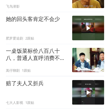
飞鸟潜影
她的回头客肯定不会少
肥罗爱追剧
2跟贴
一桌饭菜标价八百八十
八，普通人直呼消费不
起，背后真相令人深思
嵩仔聊剧
1跟贴
赔了夫人又折兵
七大人影视
1跟贴