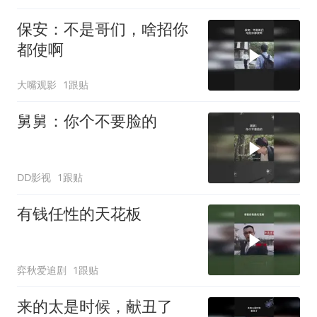
保安：不是哥们，啥招你
都使啊
大嘴观影
1跟贴
舅舅：你个不要脸的
DD影视
1跟贴
有钱任性的天花板
弈秋爱追剧
1跟贴
来的太是时候，献丑了