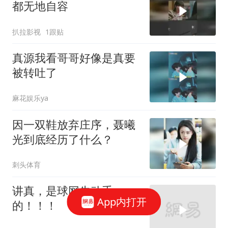
都无地自容
扒拉影视
1跟贴
真源我看哥哥好像是真要
被转吐了
麻花娱乐ya
因一双鞋放弃庄序，聂曦
光到底经历了什么？
刺头体育
讲真，是球网先动手
App内打开
的！！！