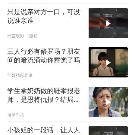
只是说亲对方一口，可没
说谁亲谁
无言观影
1跟贴
三人行必有修罗场？朋友
间的暗流涌动你察觉了吗
宝哥精彩赛事
学生拿奶奶做的鞋举报老
师，是恩将仇报？结局太
解气！
鬼菜生活
小孩姐的一段话，让大人