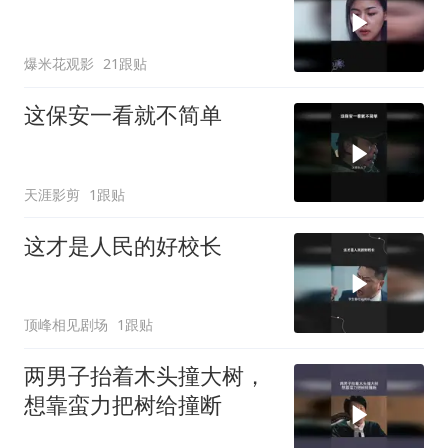
爆米花观影
21跟贴
这保安一看就不简单
天涯影剪
1跟贴
这才是人民的好校长
顶峰相见剧场
1跟贴
两男子抬着木头撞大树，
想靠蛮力把树给撞断