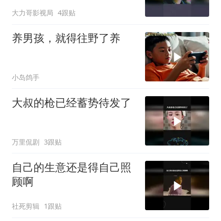
大力哥影视局
4跟贴
养男孩，就得往野了养
小岛鸽手
大叔的枪已经蓄势待发了
万里侃剧
3跟贴
自己的生意还是得自己照
顾啊
社死剪辑
1跟贴