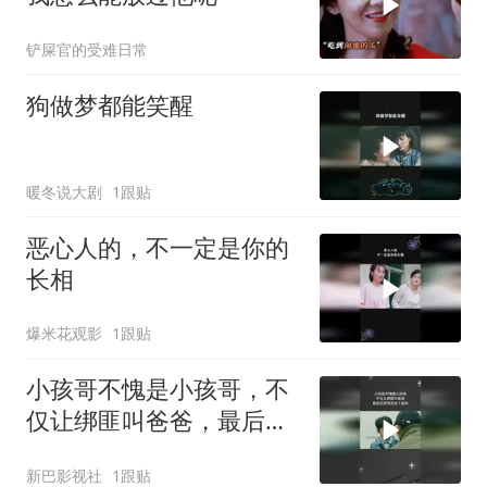
铲屎官的受难日常
狗做梦都能笑醒
暖冬说大剧
1跟贴
恶心人的，不一定是你的
长相
爆米花观影
1跟贴
小孩哥不愧是小孩哥，不
仅让绑匪叫爸爸，最后还
把他送进了监狱
新巴影视社
1跟贴