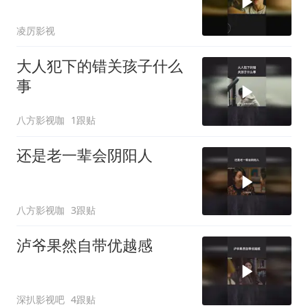
凌厉影视
大人犯下的错关孩子什么
事
八方影视咖
1跟贴
还是老一辈会阴阳人
八方影视咖
3跟贴
泸爷果然自带优越感
深扒影视吧
4跟贴