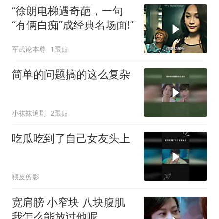
“徐朗电梯遇奇葩，一句
“有俩白痴”成经典名场面!”
军武论本尊
1跟贴
简单的问题搞的这么复杂
小袜袜追剧
2跟贴
吃瓜吃到了自己女友头上
猥皮剪影
宽肩膀 小窄块 八块腹肌
我怎么能放过他呢