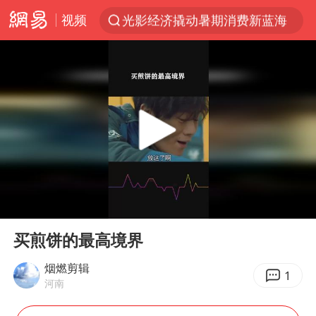
视频
郑丽文：台湾从来没有“独立”过
新疆优化调整景区内自驾服务费
茅台部分直营店飞天茅台提价
白海豚将正面袭击贯穿浙江
情侣平潭拍日出坠崖1死1伤
酒店回应车内过夜被收150元
黄金牛市回来了吗
00:00
00:25
酒店花洒现排泄物住客索赔遭拒
Play
Ent
full
杭州全市有序停课
买煎饼的最高境界
夏日经济乘“热”而上 消费市场向“新”而行
烟燃剪辑
1
河南
上四休三，但降薪1000元，你接受吗？