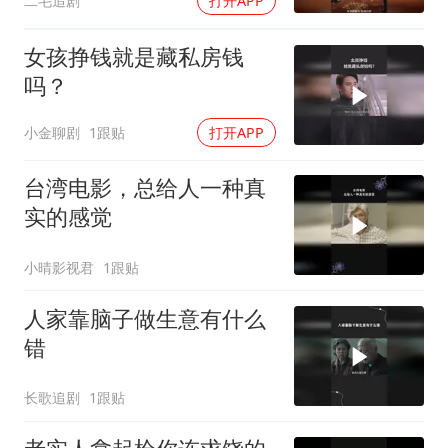
二毛追剧
打开APP
女孩挣钱就是藏私房钱
吗？
小金聊剧
1跟贴
打开APP
台湾电影，总给人一种真
实的感觉
小晴影视君
1跟贴
人家靠脑子做生意有什么
错
长歌追剧
1跟贴