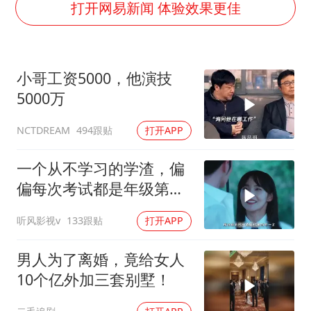
泰国初中生饮弹自尽前开了26枪
打开网易新闻 体验效果更佳
36岁男演员成景区NPC后人气爆棚
全民健身事业高质量发展
小哥工资5000，他演技
台当局重金为“台独”织“皇帝新衣”
5000万
几元成本的AI广告导致千万市值蒸发
494跟贴
打开APP
NCTDREAM
乐享全民健身 共筑健康中国
一个从不学习的学渣，偏
偏每次考试都是年级第
一！
听风影视v
133跟贴
打开APP
男人为了离婚，竟给女人
10个亿外加三套别墅！