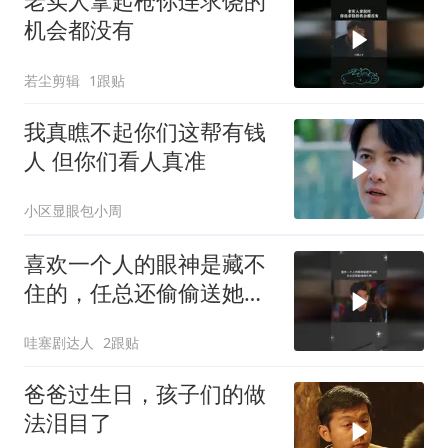
老实人拿起枪你连求饶的
机会都没有
若尘剪辑
1跟贴
我真瞧不起你们这帮有钱
人 但你们看人真准
小区显眼包小周
喜欢一个人的眼神是藏不
住的，任总还偷偷送她礼
物
哇塞剧达人
2跟贴
爸爸过生日，孩子们的做
法泪目了