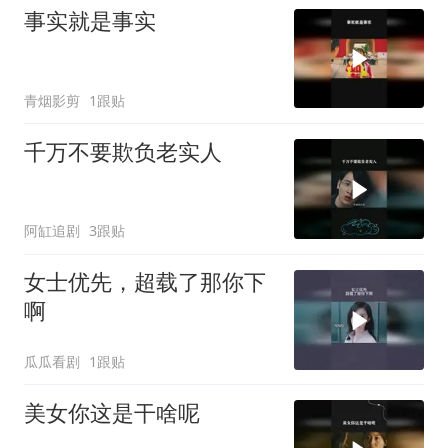
事实就是事实
青烟影剪
1跟贴
千万不要欺负老实人
阿缸追剧
3跟贴
女士优先，超载了那你下
啊
瓜瓜看剧
1跟贴
美女你这是干啥呢