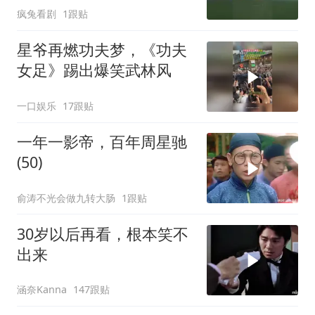
疯兔看剧
1跟贴
星爷再燃功夫梦，《功夫
女足》踢出爆笑武林风
一口娱乐
17跟贴
一年一影帝，百年周星驰
(50)
俞涛不光会做九转大肠
1跟贴
30岁以后再看，根本笑不
出来
涵奈Kanna
147跟贴