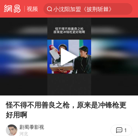
视频
小沈阳加盟《披荆斩棘》
台风“白海豚”登陆 各地各部门全力应对
白海豚雨量超越利奇马、巴威
人形机器人第一股
多地银行上调存款利率
上海地铁4条线路全线停运
白海豚路径图
00:00
02:18
宇树申购 中一签有望赚20万元
Play
Ent
full
NBA传奇教练老尼尔森去世
怪不得不用善良之枪，原来是冲锋枪更
好用啊
武汉3名城管协管员殴打摊主被刑拘
4.2平卫生间补漏注胶花1.55万
剧蜀黍影视
1
河北