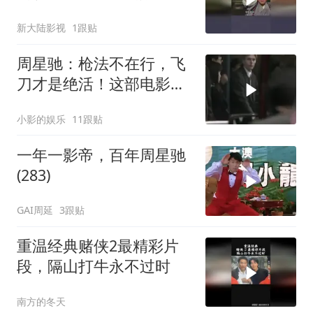
新大陆影视
1跟贴
周星驰：枪法不在行，飞
刀才是绝活！这部电影你
看过吗？
小影的娱乐
11跟贴
一年一影帝，百年周星驰
(283)
GAI周延
3跟贴
重温经典赌侠2最精彩片
段，隔山打牛永不过时
南方的冬天