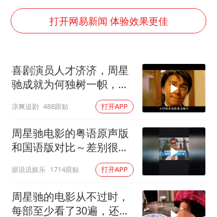
律师谈贾冰私人饭局被偷拍
男子结婚8年3个女儿都不是亲生
打开网易新闻 体验效果更佳
面对面丨蔡磊：与渐冻症抗争 纵使不敌 也不屈服
5万小车卖不动 微型代步车集体遇冷
喜剧演员人才济济，周星
手机真会“偷听”我们说话吗
驰成就为何独树一帜，他
梅婷12岁女儿百花奖发言
人难望其项背
凉爽追剧
488跟贴
打开APP
加沙约14万栋建筑被完全摧毁
从科技创新看开局起步的时与势
周星驰电影的粤语原声版
和国语版对比～差别很
大！讲粤语的星爷才是他
据说说娱乐
1714跟贴
打开APP
自己！
周星驰的电影从不过时，
每部至少看了30遍，还是