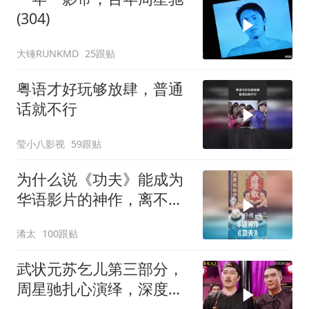
(304)
大锤RUNKMD
25跟贴
粤语才好玩够放肆，普通
话就不行
莹小八影视
59跟贴
为什么说《功夫》能成为
华语影片的神作，离不开
周星驰的坚守？
淆太
100跟贴
武状元苏乞儿第三部分，
周星驰扎心演绎，深度解
读经典剧情