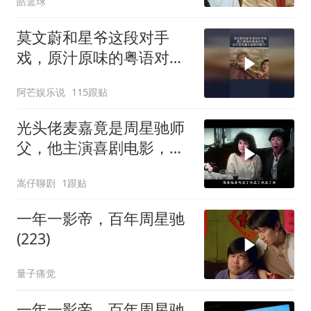
皓篮球
莫文蔚和星爷这段对手
戏，原汁原味的粤语对
白，这才是无厘头喜剧的
阿芒娱乐说
115跟贴
魅力！
光头佬麦嘉竟是周星驰师
父，他主演喜剧电影，承
载无数人童年
嵩仔聊剧
1跟贴
一年一影帝，百年周星驰
(223)
量子痛觉
一年一影帝，百年周星驰