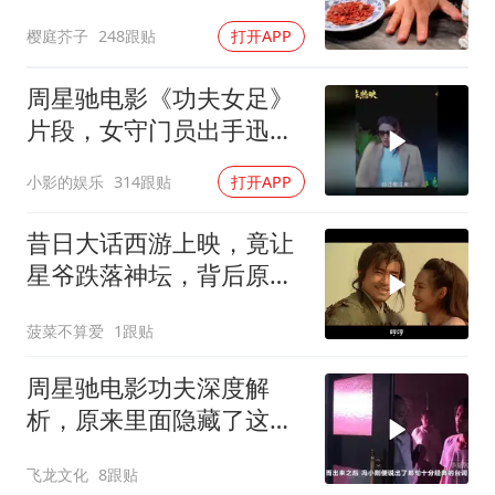
很喜欢看
樱庭芥子
248跟贴
打开APP
周星驰电影《功夫女足》
片段，女守门员出手迅
猛，一次比一次搞笑
小影的娱乐
314跟贴
打开APP
昔日大话西游上映，竟让
星爷跌落神坛，背后原因
揭秘
菠菜不算爱
1跟贴
周星驰电影功夫深度解
析，原来里面隐藏了这么
多细节？
飞龙文化
8跟贴