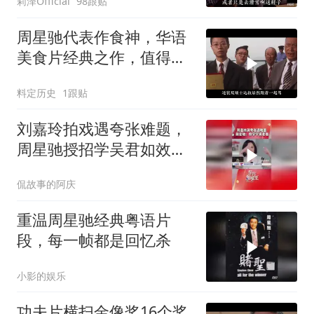
莉泽Official
98跟贴
周星驰代表作食神，华语
美食片经典之作，值得深
度品味
料定历史
1跟贴
刘嘉玲拍戏遇夸张难题，
周星驰授招学吴君如效果
拉满
侃故事的阿庆
重温周星驰经典粤语片
段，每一帧都是回忆杀
小影的娱乐
功夫片横扫金像奖16个奖