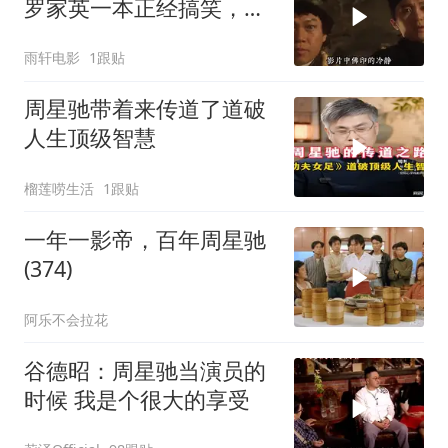
罗家英一本正经搞笑，星
爷作品再添亮点
雨轩电影
1跟贴
周星驰带着来传道了道破
人生顶级智慧
榴莲唠生活
1跟贴
一年一影帝，百年周星驰
(374)
阿乐不会拉花
谷德昭：周星驰当演员的
时候 我是个很大的享受