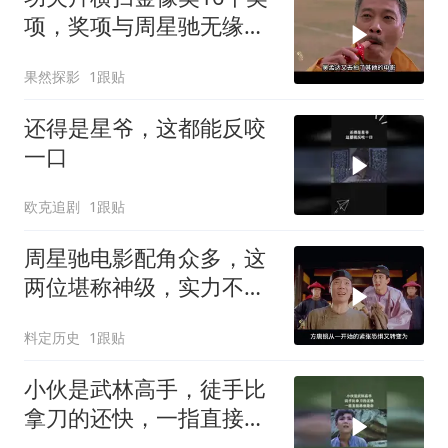
项，奖项与周星驰无缘，
一年一影帝百年周星驰
果然探影
1跟贴
还得是星爷，这都能反咬
一口
欧克追剧
1跟贴
周星驰电影配角众多，这
两位堪称神级，实力不容
小觑
料定历史
1跟贴
小伙是武林高手，徒手比
拿刀的还快，一指直接将
他毙命