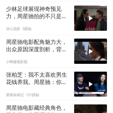
少林足球展现神奇预见
力，周星驰拍的不只是喜
剧，深度解读电影魅力
冰心说影
3跟贴
周星驰电影配角魅力大，
出众原因深度剖析，背后
故事值得细品
小鸭嘎嘎影视
张柏芝：我不太喜欢男生
花钱养我。周星驰：你不
早说
星闻杂谈记
121跟贴
周星驰电影藏经典角色，