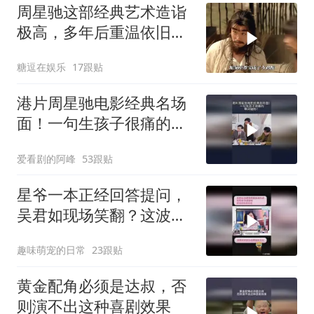
周星驰这部经典艺术造诣
极高，多年后重温依旧动
人
糖逗在娱乐
17跟贴
港片周星驰电影经典名场
面！一句生孩子很痛的，
瞬间破防！
爱看剧的阿峰
53跟贴
星爷一本正经回答提问，
吴君如现场笑翻？这波反
差萌绝了
趣味萌宠的日常
23跟贴
黄金配角必须是达叔，否
则演不出这种喜剧效果