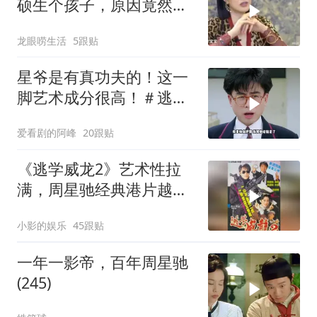
硕生个孩子，原因竟然是
老公长得太帅了？
龙眼唠生活
5跟贴
星爷是有真功夫的！这一
脚艺术成分很高！＃逃学
威龙
爱看剧的阿峰
20跟贴
《逃学威龙2》艺术性拉
满，周星驰经典港片越品
越有味
小影的娱乐
45跟贴
一年一影帝，百年周星驰
(245)