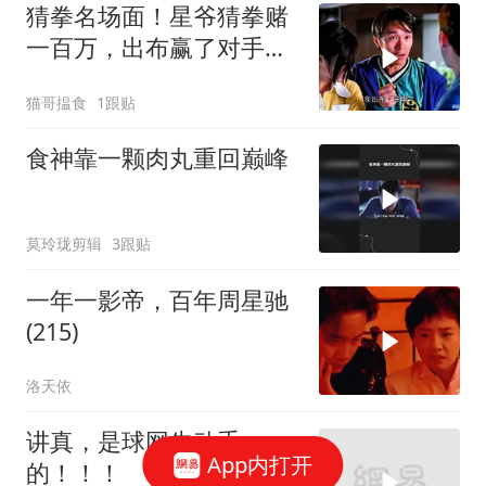
猜拳名场面！星爷猜拳赌
一百万，出布赢了对手却
当场耍赖
猫哥揾食
1跟贴
食神靠一颗肉丸重回巅峰
莫玲珑剪辑
3跟贴
一年一影帝，百年周星驰
(215)
洛天依
讲真，是球网先动手
App内打开
的！！！