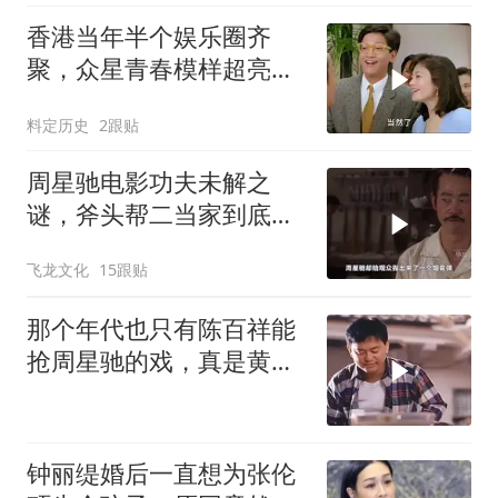
香港当年半个娱乐圈齐
聚，众星青春模样超亮
眼，星爷现身瞬间惊艳
料定历史
2跟贴
周星驰电影功夫未解之
谜，斧头帮二当家到底是
被谁干飞的？
飞龙文化
15跟贴
那个年代也只有陈百祥能
抢周星驰的戏，真是黄金
配角
钟丽缇婚后一直想为张伦