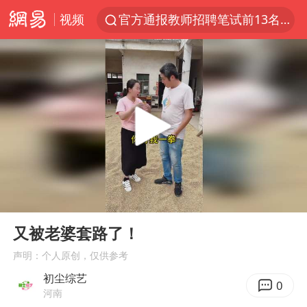
视频
官方通报教师招聘笔试前13名被淘汰
97岁英国奶奶飞上天再破吉尼斯纪录
27岁女子组织卖淫集团被悬赏通缉
泸溪河：桃酥吃出金属牙冠视频不实
泰国校园枪击案死亡人数升至7人
美国将对多晶硅衍生品加征15%关税
改名后的“青海拉面”店
00:00
00:14
泰高官回应中国人在泰遭歧视：全面调查
Play
Ent
full
火把节震撼瞬间
又被老婆套路了！
四川宜宾市高县发生4.9级地震
声明：个人原创，仅供参考
初尘综艺
公司“上四休三”但要降薪1000元
0
河南