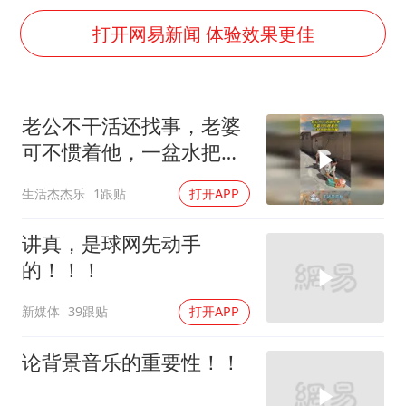
男子杀人后逃进深山21年活得像野人
打开网易新闻 体验效果更佳
台风灿鸿未来对中国无影响
美媒称美国想用战术核武器对抗中俄
29岁依旧是小孩 外婆偷偷给孙女塞钱
老公不干活还找事，老婆
985博士后被曝在妻子孕期出轨后续
可不惯着他，一盆水把他
如何把百年大党建设得更加坚强有力？
泼醒！
生活杰杰乐
1跟贴
打开APP
讲真，是球网先动手
的！！！
新媒体
39跟贴
打开APP
论背景音乐的重要性！！