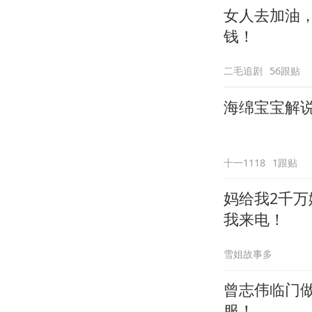
女人去加油
钱！
二毛追剧
56跟贴
海绵宝宝解说
十一1118
1跟贴
妈给我2千
我来电！
雪姐故事多
曾志伟临门做
服！