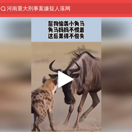
河南重大刑事案嫌疑人落网
光影经济撬动暑期消费新蓝海
浙江上海等地有大雨或暴雨
西湖突现狂风暴雨 游客瞬间被浇透
金饰克价一夜涨回1300元
隔20米开高仿奶茶店被判赔35万元
新疆景区自驾服务费改为按车收费
多家A股公司收到美国关税退款
视频丨中国东方电气集团原党组副书记、董事宋致远
直击东北超：哈尔滨vs通辽
香港宏福苑火灾或由烟头引起