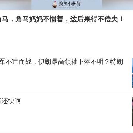
白海豚将正面袭击贯穿浙江
浙江台州《告全体市民书》
角马，角马妈妈不惯着，这后果得不偿失！
“不怕六爷挂得多 就怕六爷挂一颗”
酒店回应车内过夜被收150元
几元成本的AI广告导致千万市值蒸发
36岁男演员成景区NPC后人气爆棚
以军不宣而战，伊朗最高领袖下落不明？特朗
梁家辉：到内地拍戏不是北上是回归
人民的健康、体质、幸福一脉相承
书还快啊