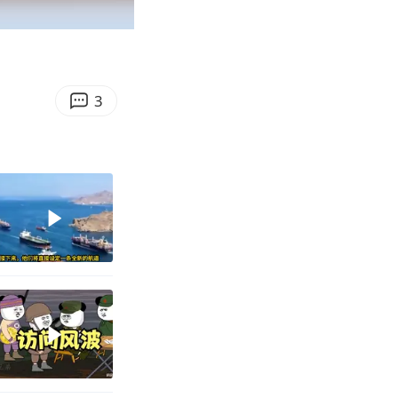
00:10
Enter
fullscreen
3