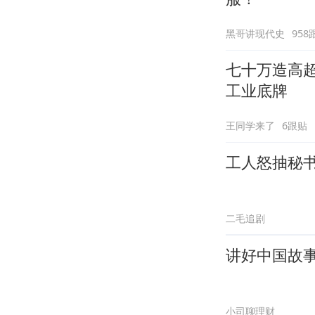
黑哥讲现代史
958
七十万造高
工业底牌
王同学来了
6跟贴
工人怒抽秘
二毛追剧
讲好中国故
小司聊理财