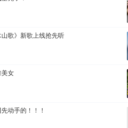
木山歌》新歌上线抢先听
摊美女
网先动手的！！！