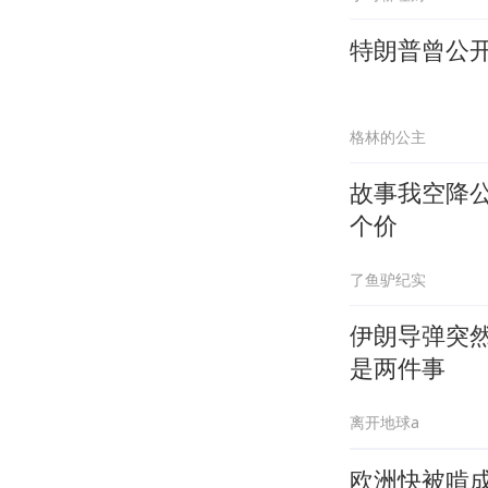
特朗普曾公
格林的公主
故事我空降
个价
了鱼驴纪实
伊朗导弹突然
是两件事
离开地球a
欧洲快被啃