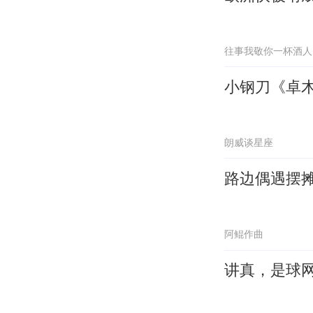
往事我敬你一杯酒人
小钢刀《卓
朗威谈星座
路边偶遇摆
阿鲲作曲
讲真，是球