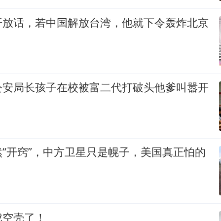
开放话，若中国解放台湾，他就下令轰炸北京
公安局长孩子在校被富二代打破头他爹叫嚣开
“开窍”，中方卫星只是幌子，美国真正怕的
成空壳了！