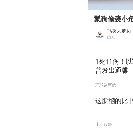
00:00
Play
鬣狗偷袭小
搞笑大萝莉
山东
1死11伤！
普发出通牒
环球谈军武
这脸翻的比
小小段砸