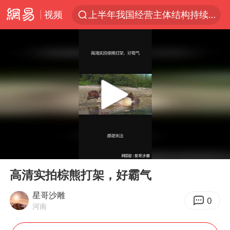
视频
上半年我国经营主体结构持续优化
杭州机场已取消航班388架次
中国籍豪华游艇富商之子在泰国被杀
王艺迪无缘横滨赛决赛
浙江省委书记王浩再调度：该停下的坚决停下来，让社会面静下来
《披荆斩棘2026》阵容官宣
中国第1高楼阻尼器摆动明显
00:00
02:40
国足U17与阿森纳决赛取消 并列冠军
Play
Ent
full
《龙餐馆》 冲奖
高清实拍棕熊打架，好霸气
上门女婿出轨女邻居多年被判重婚罪
星哥沙雕
0
河南
2025年小学教师减少13.19万