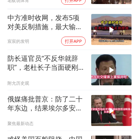
老酖说体育
打开APP
轰-6K已挂弹
中方准时收网，发布5项
对美反制措施，最大输家
已浮现
宸宸的发明
打开APP
防长逼官员“不反华就辞
职”，老杜长子当面硬刚：
你凭什么？
附允历史观
俄媒痛批普京：防了二十
年东边，结果埃尔多安把
后院抄了
聚焦最新动态