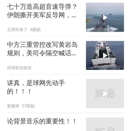
七十万造高超音速导弹？
伊朗撕开美军反导网，炸
出中国工业底牌
王同学来了
6跟贴
中方三重管控改写黄岩岛
规则，美司令隔空喊话露
了底牌
环球军武密语
讲真，是球网先动手
的！！！
新媒体
57跟贴
论背景音乐的重要性！！