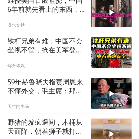
难怪美国百般阻挠，中国
6年前就先看上的东西，
特朗普想要截胡？
凝水文秋
铁杆兄弟有难，中国不会
坐视不管，抢在美军登陆
前，中方先送6字
锦升体娱
59年赫鲁晓夫指责周恩来
不懂外交，毛主席：那我
也送你一顶帽子
天生的牛马
野猪的发疯瞬间，木桶从
天而降，朝着狮子就打去