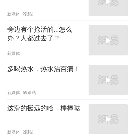
新媒体
2跟贴
旁边有个抢活的…怎么
办？人都过去了？
新媒体
多喝热水，热水治百病！
新媒体
69跟贴
这滑的挺远的哈，棒棒哒
新媒体
2跟贴