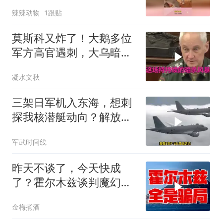
知道自己玩大了
辣辣动物
1跟贴
莫斯科又炸了！大鹅多位
军方高官遇刺，大乌暗杀
方向已曝光？
凝水文秋
三架日军机入东海，想刺
探我核潜艇动向？解放军
导弹剑指日军基地
军武时间线
昨天不谈了，今天快成
了？霍尔木兹谈判魔幻反
转，全是骗局？
金梅煮酒