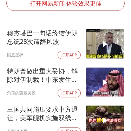
女子发现前夫婚内与第三者育子
打开网易新闻 体验效果更佳
以军士兵把枪口对准中国记者
笔试第一被劝弃考涉事副校长被撤职
穆杰塔巴一句话终结伊朗
构建更高水平的全民健身公共服务体系
总统28次请辞风波
萌娃帮爷爷脱玉米 卖力干活超可爱
眼底星碎
打开APP
灌溉水坝被隔成鱼塘 村民投诉20余年
奋力开创中国式现代化建设新局面
特朗普做出重大妥协，解
除对伊制裁！中东发生怎
样的巨变？
角落的隐藏美景
打开APP
三国共同施压要求中方退
让，美军舰机实施双线抵
近，南海被划为禁区，