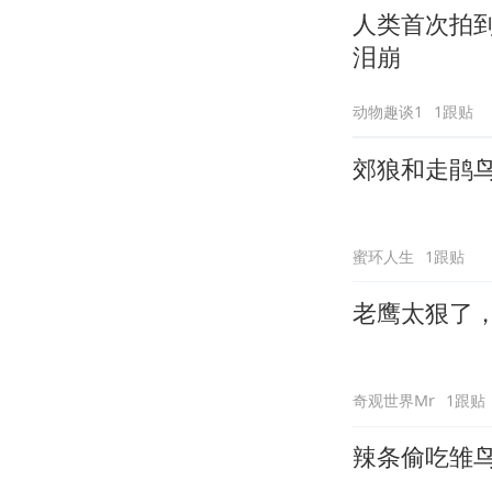
人类首次拍
泪崩
动物趣谈1
1跟贴
郊狼和走鹃
蜜环人生
1跟贴
老鹰太狠了
奇观世界Mr
1跟贴
辣条偷吃雏