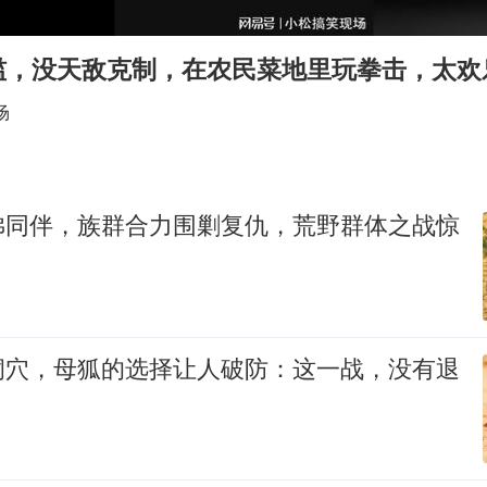
“六爷”挂一颗出场
香港宏福苑火灾或由烟头引起
滥，没天敌克制，在农民菜地里玩拳击，太欢
浙江台州《告全体市民书》
场
《给阿嬷的情书》售后来了
人民的健康、体质、幸福一脉相承
狒同伴，族群合力围剿复仇，荒野群体之战惊
洞穴，母狐的选择让人破防：这一战，没有退