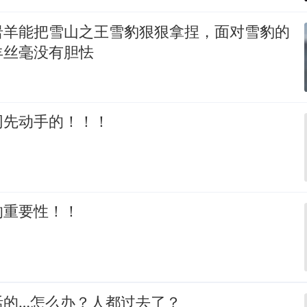
岩羊能把雪山之王雪豹狠狠拿捏，面对雪豹的
羊丝毫没有胆怯
网先动手的！！！
的重要性！！
活的…怎么办？人都过去了？