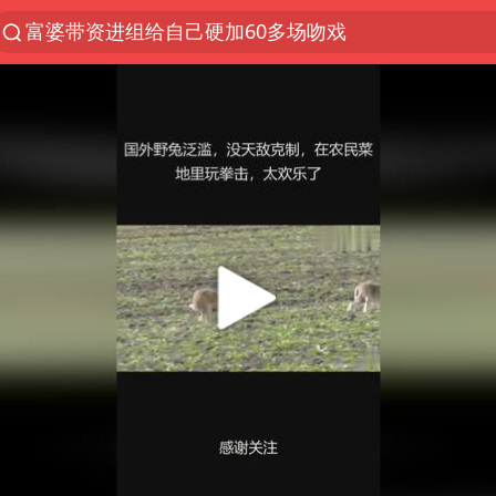
富婆带资进组给自己硬加60多场吻戏
黄金创今年来最大单周涨幅
名创优品一次性内裤 颜面尽失
视频丨中国东方电气集团原党组副书记、董事宋致远
金饰克价一夜涨回1300元
梁家辉：到内地拍戏不是北上是回归
白海豚将正面袭击贯穿浙江
酒店回应车内过夜被收150元
牛津大学一纸声明甩不了锅
网传《披荆斩棘2026》名单
女主硬加吻戏短剧已下架