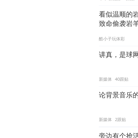
看似温顺的
致命偷袭岩
酷小子玩体彩
讲真，是球
新媒体
40跟贴
论背景音乐
新媒体
2跟贴
旁边有个抢