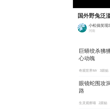
00:00
Play
国外野兔泛
小松搞笑现
河南
巨蟒绞杀狒
心动魄
奇观世界Mr
3跟贴
眼镜蛇围攻
路
生灵观察喵
2跟贴