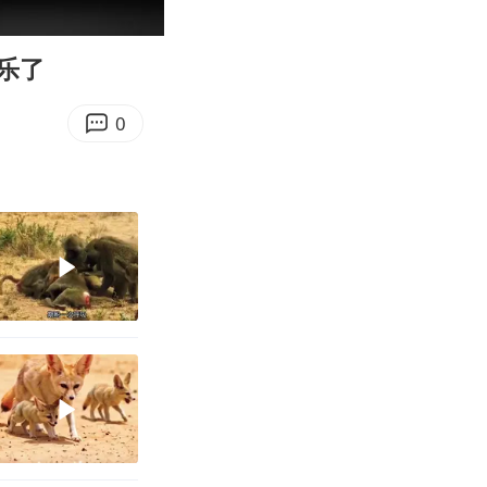
00:59
Enter
fullscreen
乐了
0