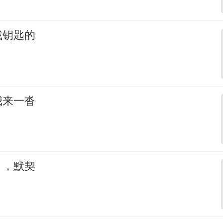
找钥匙的
我来一沓
，，默契