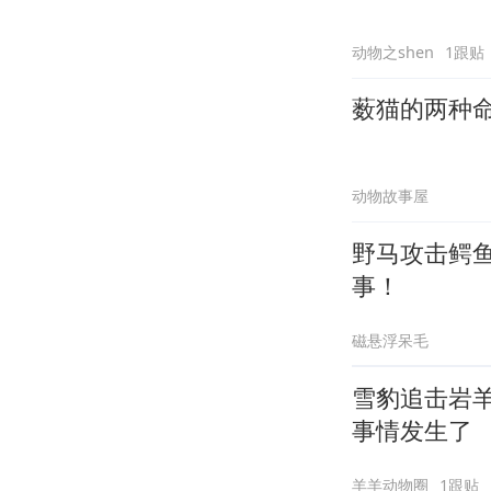
动物之shen
1跟贴
薮猫的两种
动物故事屋
野马攻击鳄
事！
磁悬浮呆毛
雪豹追击岩
事情发生了
羊羊动物圈
1跟贴