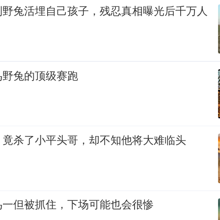
到野兔活埋自己孩子，残忍真相曝光后千万人
鸟野兔的顶级赛跑
，竟杀了小平头哥，却不知他将大难临头
鸟一但被抓住，下场可能也会很惨