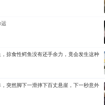
命运
鱼，掠食性鳄鱼没有还手余力，竟会发生这种
羊，突然脚下一滑摔下百丈悬崖，下一秒意外