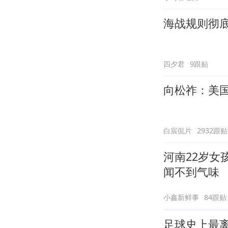
海战规则彻
四夕君
9跟贴
向松祚：美
白宸侃片
2932跟贴
河南22岁女
闻不到气味
小鑫新鲜事
84跟贴
足球史上最