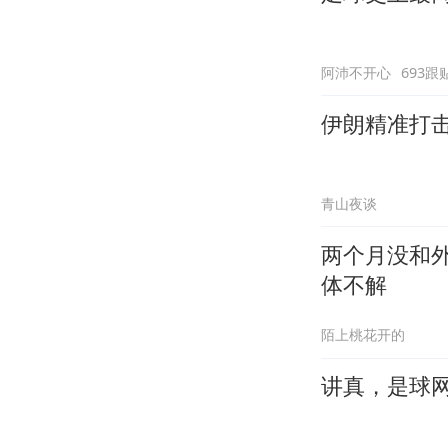
阿沛不开心
693跟
伊朗精准打
青山夜谈
两个月没和
体不解
陌上桃花开的
讲真，是球