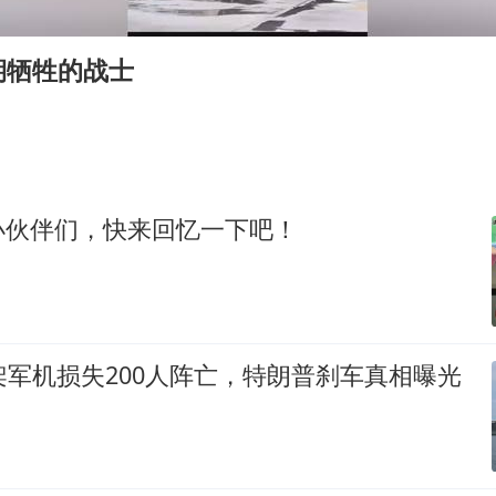
老挝国会主席赛宋蓬逝世
《欢迎来龙餐馆》口碑
期牺牲的战士
白海豚将正面袭击贯穿浙江
酒店回应车内过夜被收150元
黄金牛市回来了吗
乐享全民健身 共筑健康中国
小伙伴们，快来回忆一下吧！
架军机损失200人阵亡，特朗普刹车真相曝光