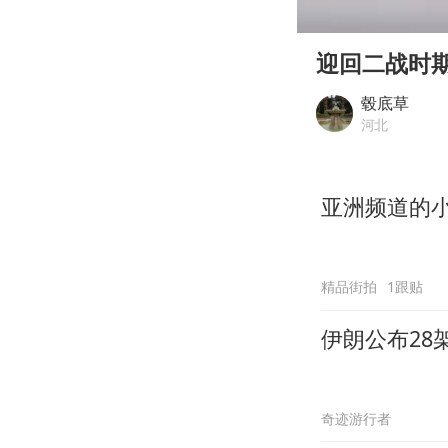
00:00
Play
迎回二战时
毂底草
河北
亚洲频道的
精品街拍
1跟贴
伊朗公布28
奇迹游行者