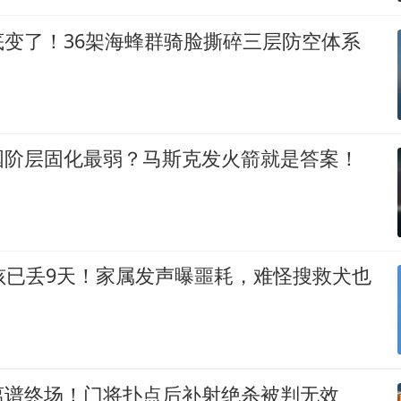
底变了！36架海蜂群骑脸撕碎三层防空体系
国阶层固化最弱？马斯克发火箭就是答案！
孩已丢9天！家属发声曝噩耗，难怪搜救犬也
离谱终场！门将扑点后补射绝杀被判无效