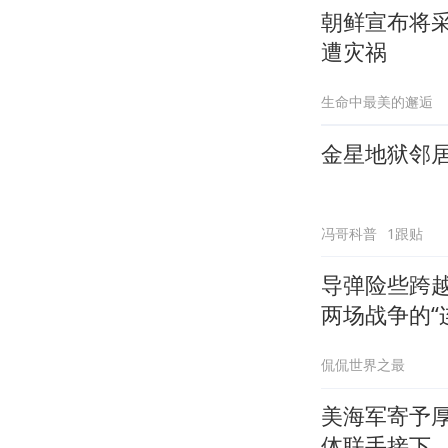
朝鲜宣布将
遭灾祸
生命中最美的邂逅
金星地狱邻
冯哥科普
1跟贴
导弹险些跨
两场战争的“
侃侃世界之最
美海军寄予
体联手接下