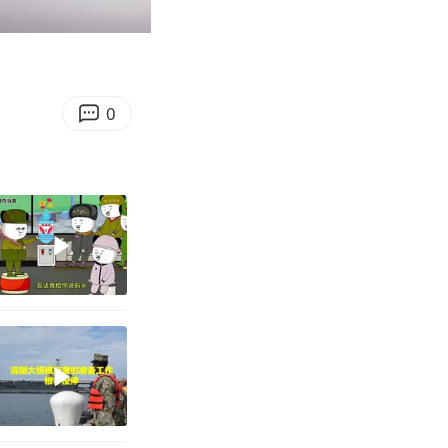
00:41
Enter
fullscreen
0