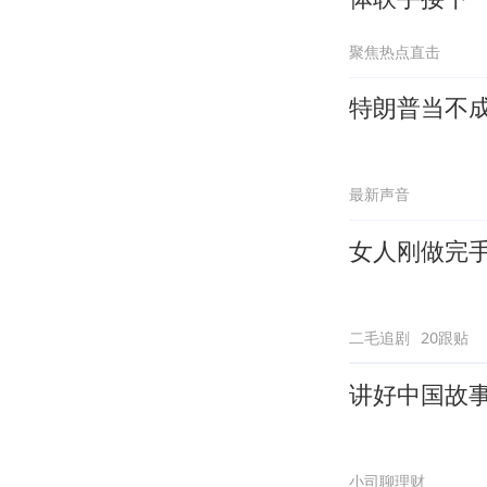
聚焦热点直击
特朗普当不
最新声音
女人刚做完
二毛追剧
20跟贴
讲好中国故
小司聊理财