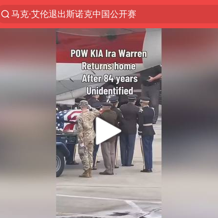
马克·艾伦退出斯诺克中国公开赛
微信又有新功能，你可以“撤回”你的撤回了！
新疆优化调整景区内自驾服务费
上四休三，但降薪1000元，你接受吗？
情侣平潭拍日出坠崖1死1伤
茅台部分直营店飞天茅台提价
商场现钱学森巨幅海报 负责人回应
36岁男演员成景区NPC后人气爆棚
全民健身事业高质量发展
台当局重金为“台独”织“皇帝新衣”
几元成本的AI广告导致千万市值蒸发