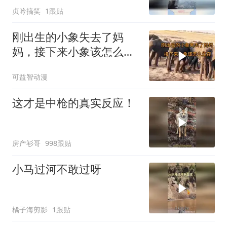
贞吟搞笑
1跟贴
刚出生的小象失去了妈
妈，接下来小象该怎么生
存？
可益智动漫
这才是中枪的真实反应！
房产衫哥
998跟贴
小马过河不敢过呀
橘子海剪影
1跟贴