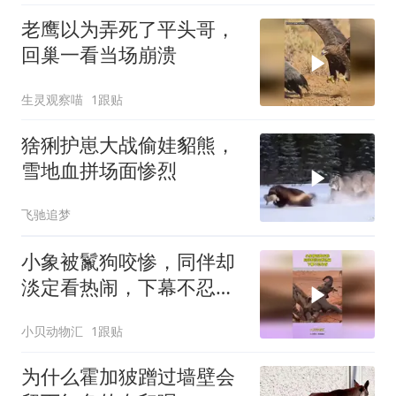
老鹰以为弄死了平头哥，
回巢一看当场崩溃
生灵观察喵
1跟贴
猞猁护崽大战偷娃貂熊，
雪地血拼场面惨烈
飞驰追梦
小象被鬣狗咬惨，同伴却
淡定看热闹，下幕不忍心
看
小贝动物汇
1跟贴
为什么霍加狓蹭过墙壁会