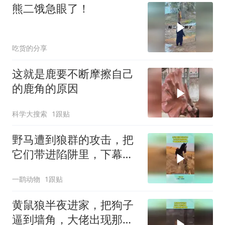
熊二饿急眼了！
吃货的分享
这就是鹿要不断摩擦自己
的鹿角的原因
科学大搜索
1跟贴
野马遭到狼群的攻击，把
它们带进陷阱里，下幕狼
群后悔也晚了
一鹞动物
1跟贴
黄鼠狼半夜进家，把狗子
逼到墙角，大佬出现那刻