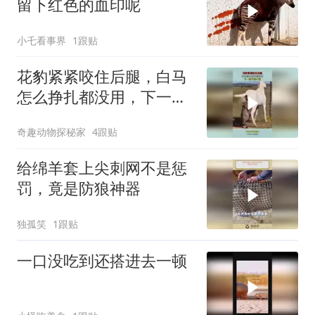
留下红色的血印呢
小乇看事界
1跟贴
花豹紧紧咬住后腿，白马
怎么挣扎都没用，下一幕
不忍心看
奇趣动物探秘家
4跟贴
给绵羊套上尖刺网不是惩
罚，竟是防狼神器
独孤笑
1跟贴
一口没吃到还搭进去一顿