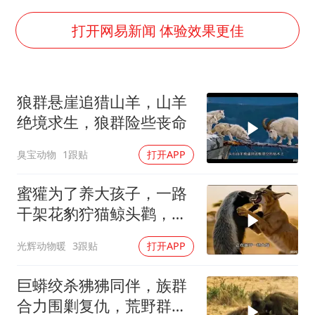
外交部发言人就广岛核爆81周年等答记者问
佛得角门将亮相智利俱乐部主场
打开网易新闻 体验效果更佳
首次证实！“胶球”存在
民警发现救助的拾荒老人是逃犯
狼群悬崖追猎山羊，山羊
中方回应是否在太平洋海底开采稀土
绝境求生，狼群险些丧命
27岁女子成组织卖淫集团主犯被通缉
臭宝动物
1跟贴
打开APP
法国将禁止“未经同意的电话营销”
奋进开新局 实干挑大梁
蜜獾为了养大孩子，一路
干架花豹狞猫鲸头鹳，养
孩子太费妈了
光辉动物暖
3跟贴
打开APP
巨蟒绞杀狒狒同伴，族群
合力围剿复仇，荒野群体