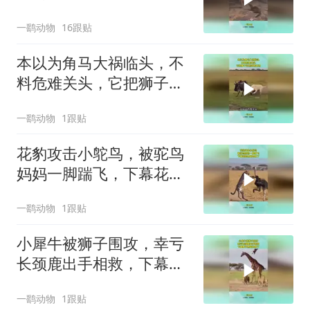
吓傻
一鹞动物
16跟贴
本以为角马大祸临头，不
料危难关头，它把狮子引
诱到鳄鱼池
一鹞动物
1跟贴
花豹攻击小鸵鸟，被驼鸟
妈妈一脚踹飞，下幕花豹
想跑也晚了
一鹞动物
1跟贴
小犀牛被狮子围攻，幸亏
长颈鹿出手相救，下幕狮
子想跑也晚了
一鹞动物
1跟贴