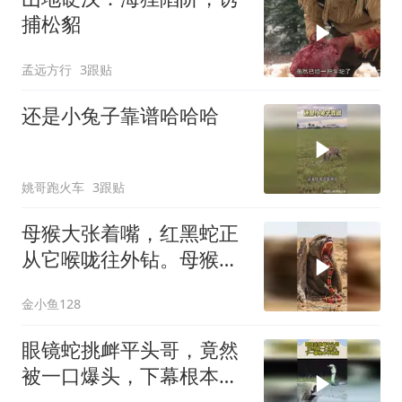
捕松貂
孟远方行
3跟贴
还是小兔子靠谱哈哈哈
姚哥跑火车
3跟贴
母猴大张着嘴，红黑蛇正
从它喉咙往外钻。母猴表
情痛苦，双手掐着
金小鱼128
眼镜蛇挑衅平头哥，竟然
被一口爆头，下幕根本不
敢看