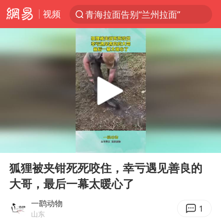
视频
青海拉面告别“兰州拉面”
以“新”破局 首发经济点亮城市消费活力
U17国足三战全胜
青海海西州茫崖市发生3.1级地震
我国编制完成新版全月地质图
台风白海豚登陆地点更新
巡查组提问 工作人员偷用手机查答案
00:00
00:13
看守所辅警收受10万获刑1年
Play
Ent
full
多地要求领导干部带头休假
狐狸被夹钳死死咬住，幸亏遇见善良的
大哥，最后一幕太暖心了
台风白海豚进入48小时警戒线
宇树科技发行价格150.80元/股
一鹞动物
1
山东