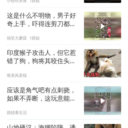
小怪吃美食
1跟贴
这是什么不明物，男子好
奇上手，吓得连剪刀都不
要了！
搞笑大蘑菇
1跟贴
印度猴子攻击人，但它惹
错了狗，狗将其咬住头部
狠狠甩来甩去太惨
唯美风景线
应该是角气吧有点刺挠，
如果不弄断，这玩意能重
60多斤
踏踏看生活
山地硬汉：海狸陷阱，诱