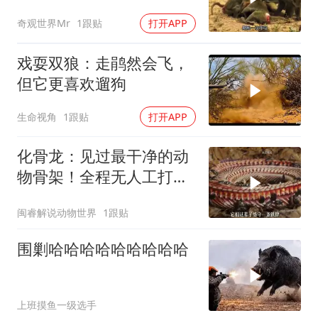
之战惊心动魄
奇观世界Mr
1跟贴
打开APP
戏耍双狼：走鹃然会飞，
但它更喜欢遛狗
生命视角
1跟贴
打开APP
化骨龙：见过最干净的动
物骨架！全程无人工打
磨，太绝了！
闽睿解说动物世界
1跟贴
围剿哈哈哈哈哈哈哈哈哈
上班摸鱼一级选手