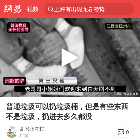
视频
上海有出现龙卷潜势
上半年我国经营主体结构持续优化
王传君 《披荆斩棘》
上海：5号线16号线浦江线全线停运
白海豚预计将在浙江苍南到三门一带登陆
今日15时起福州地铁高架区段停运
国足U17与阿森纳决赛取消 并列冠军
00:00
18:14
王艺迪2-4不敌张本美和止步4强
Play
Ent
full
上门女婿出轨女邻居多年被判重婚罪
普通垃圾可以扔垃圾桶，但是有些东西
不是垃圾，扔进去多久都没
2025年小学教师减少13.19万
王艺迪无缘横滨赛决赛
高兴正在忙
0
广东