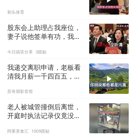
妹跟爸妈的聊天
刺头体育
股东会上助理占我座位，
妻子说他签单有功，我抛
售60%股份：董事长也让
今日搞笑分享
3跟贴
给他当
我递交离职申请，老板看
清我月薪一千四百五，全
场目光锁定副总与助理
苏有朋影音馆
老人被城管撞倒后离世，
开庭时执法记录仪竟没
电？
阿莱美食汇
1009跟贴