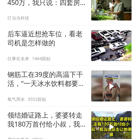
450万，我只说：四套房
三辆车全款
叮当当科技
后车逼近想抢车位，看老
司机是怎样做的
往事在未来
1464跟贴
钢筋工在39度的高温下干
活，“一天冰水饮料都要喝
20斤”，男子：不喝这些，
氧气周末
3552跟贴
根本没力气干活
领结婚证路上，婆婆转走
我180万首付给小叔，我
当场反击让她傻眼！