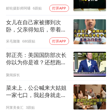
子，我说行转问舅舅
邮轮摄影师阿嗵
6跟贴
打开APP
女儿在自己家被挪到次
卧，父亲得知后，带着中
介直接上门卖房
呆毛隆隆
680跟贴
打开APP
郭正亮：美国国防部次长
你以为你是谁？还想跑中
国国防大学演讲
聚闻探长
菜未上，公公喊来大姑姐
一家七口，我起身就走，
他怒喊：一万三谁付？
阿莱美食汇
3跟贴