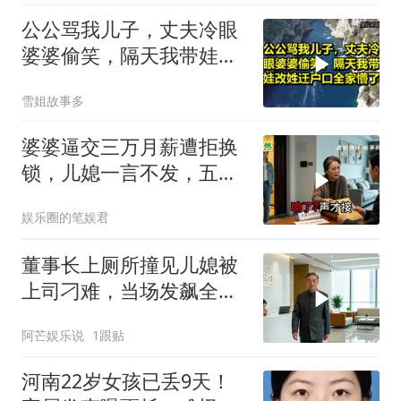
公公骂我儿子，丈夫冷眼
婆婆偷笑，隔天我带娃改
姓迁户口全家懵了！
雪姐故事多
婆婆逼交三万月薪遭拒换
锁，儿媳一言不发，五天
后丈夫收传票
娱乐圈的笔娱君
董事长上厕所撞见儿媳被
上司刁难，当场发飙全场
傻眼
阿芒娱乐说
1跟贴
河南22岁女孩已丢9天！