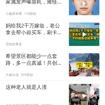
家属发声曝噩耗，难怪搜
救犬也闻不到气味
小鑫新鲜事
118跟贴
妈给我2千万嫁妆，老公
拿去帮小叔买车，刷卡时
销售给我来电！
雪姐故事多
希望景区都能少一点套
路，多一点真诚！共创良
好旅游环境！
大秦论道
595跟贴
这种老人就是人渣