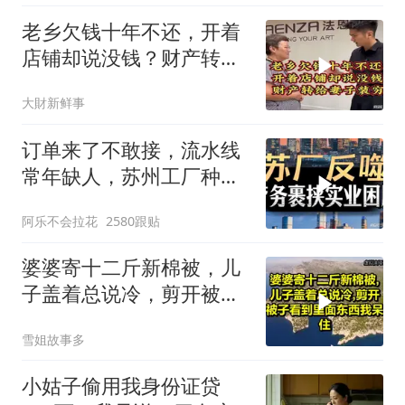
老乡欠钱十年不还，开着
店铺却说没钱？财产转给
妻子装穷
大財新鲜事
订单来了不敢接，流水线
常年缺人，苏州工厂种下
的因，如今尝到苦
阿乐不会拉花
2580跟贴
婆婆寄十二斤新棉被，儿
子盖着总说冷，剪开被子
看到里面东西我呆住！
雪姐故事多
小姑子偷用我身份证贷