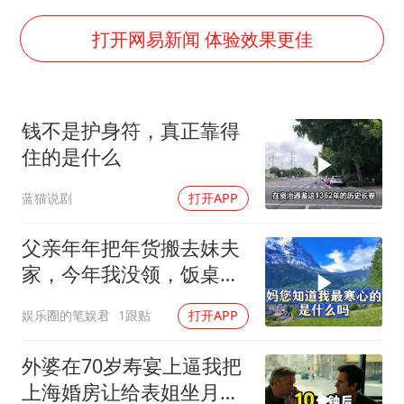
泰国：高度重视中国游客旅游体验
上海大部迎大暴雨
打开网易新闻 体验效果更佳
《龙餐馆》 冲奖
蒯曼挺进WTT横滨冠军赛女单四强
钱不是护身符，真正靠得
以军士兵把枪口对准中国记者
住的是什么
笔试第一被劝弃考涉事副校长被撤职
蓝猫说剧
打开APP
白海豚5次眼壁置换
构建更高水平的全民健身公共服务体系
父亲年年把年货搬去妹夫
家，今年我没领，饭桌上
儿子一句话全家沉默
娱乐圈的笔娱君
1跟贴
打开APP
外婆在70岁寿宴上逼我把
上海婚房让给表姐坐月