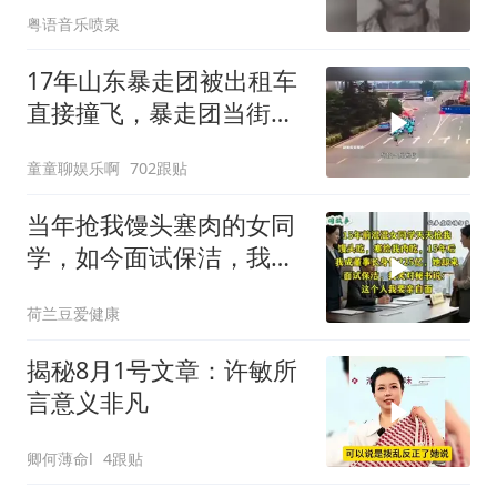
粤语音乐喷泉
17年山东暴走团被出租车
直接撞飞，暴走团当街拦
路为什么如此猖獗
童童聊娱乐啊
702跟贴
当年抢我馒头塞肉的女同
学，如今面试保洁，我亲
自面她
荷兰豆爱健康
揭秘8月1号文章：许敏所
言意义非凡
卿何薄命l
4跟贴