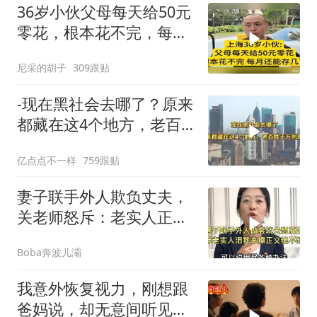
36岁小伙父母每天给50元
零花，根本花不完，每月
还能存几百
尼采的胡子
309跟贴
-现在黑社会去哪了？原来
都藏在这4个地方，老百
姓干万别惹
亿点点不一样
759跟贴
妻子联手外人欺负丈夫，
关老师怒斥：老实人正义
绝不缺席！
Boba奔波儿灞
我意外恢复视力，刚想跟
爸妈说，却无意间听见妹