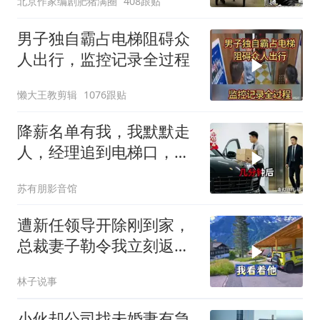
北京作家编剧肥猪满圈
408跟贴
男子独自霸占电梯阻碍众
人出行，监控记录全过程
懒大王教剪辑
1076跟贴
降薪名单有我，我默默走
人，经理追到电梯口，见
我坐上保时捷愣住
苏有朋影音馆
遭新任领导开除刚到家，
总裁妻子勒令我立刻返
岗，我直言她无权命令我
林子说事
小伙却公司找未婚妻有急