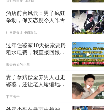
雪姐故事多
3跟贴
酒店前台风云：男子疯狂
举动，保安态度令人咋舌
往日爱恨d
495跟贴
过年住婆家10天被索要房
租水电费，我直接回娘
家，5天后丈夫来电
来去自如的小章
妻子拿赔偿金养男人赶走
婆婆，还让老人蜷缩地下
室！张老师怒斥
平平出击
外卖小哥在暴雨中被冲