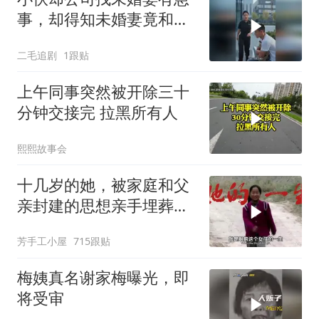
事，却得知未婚妻竟和别
人订婚！
二毛追剧
1跟贴
上午同事突然被开除三十
分钟交接完 拉黑所有人
熙熙故事会
十几岁的她，被家庭和父
亲封建的思想亲手埋葬在
了大山！
芳手工小屋
715跟贴
梅姨真名谢家梅曝光，即
将受审