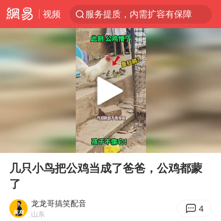
视频
服务提质，内需扩容有保障
李亚鹏向地铁吐血女孩捐99999元
美股收盘：道指再创历史新高
41岁女子为鼓励女儿考上985研究生
人贩子“梅姨”真名谢家梅
“老头乐”悬挂“蒙H好几个8”上路
河南：领导干部要带头休假
00:00
00:15
被一条街帮助的“煎饼叔叔”去世
Play
Ent
full
香港乐坛著名填词人黎彼得去世
几只小鸟把公鸡当成了爸爸，公鸡都蒙
了
男子出狱前8天被改判死缓
13岁少年白天写作业晚上夜市炒粉
龙龙哥搞笑配音
4
山东