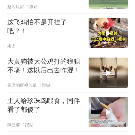
趣闪玩家
1跟贴
这飞鸡怕不是开挂了
吧？！
淆太
大黄狗被大公鸡打的狼狈
不堪！这以后出去咋混！
俊语的影视剪辑
1跟贴
主人给珍珠鸟喂食，同伴
看了都傻了
燕三嘤
1跟贴