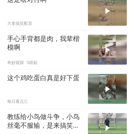
大拿搞笑配音
手心手背都是肉，我辈楷
模啊
奇妙观探
5跟贴
这个鸡吃蛋白真是好下蛋
每日看点汇
教练给小鸟做斗争，小鸟
丝毫不服输，是来搞笑的
吗！