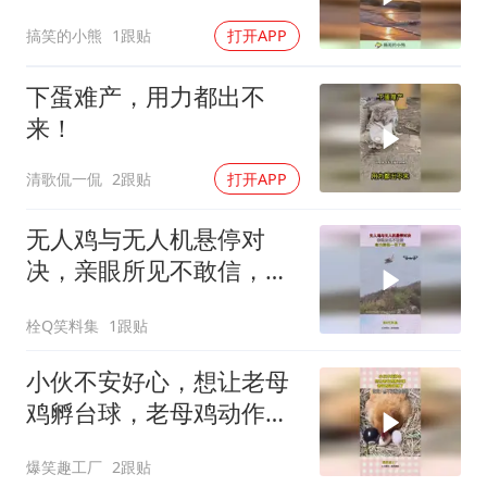
搞笑的小熊
1跟贴
打开APP
下蛋难产，用力都出不
来！
清歌侃一侃
2跟贴
打开APP
无人鸡与无人机悬停对
决，亲眼所见不敢信，实
力高低一目了然
栓Q笑料集
1跟贴
小伙不安好心，想让老母
鸡孵台球，老母鸡动作绝
了
爆笑趣工厂
2跟贴