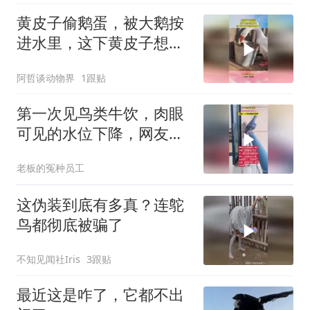
黄皮子偷鹅蛋，被大鹅按
进水里，这下黄皮子想跑
也晚了
阿哲谈动物界
1跟贴
第一次见鸟类牛饮，肉眼
可见的水位下降，网友一
个劲的埋头苦干
老板的冤种员工
这伪装到底有多真？连鸵
鸟都彻底被骗了
不知见闻社Iris
3跟贴
最近这是咋了，它都不出