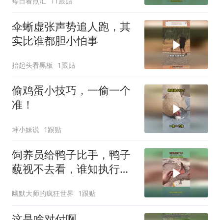
每日看点汇
11跟贴
伞蜥虚张声势追人跑，其
实比谁都胆小怕事
抬起头看黑板
1跟贴
偷鸡蛋小技巧，一偷一个
准！
坤小妹说
1跟贴
饲养员给鸭子比手，鸭子
藐视不去看，谁知执行能
力很强！
幽默大师的疯狂世界
1跟贴
这是啥对付啊