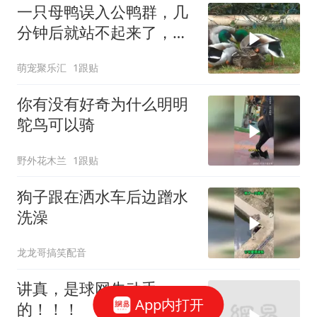
一只母鸭误入公鸭群，几
分钟后就站不起来了，看
完心疼母鸭！
萌宠聚乐汇
1跟贴
你有没有好奇为什么明明
鸵鸟可以骑
野外花木兰
1跟贴
狗子跟在洒水车后边蹭水
洗澡
龙龙哥搞笑配音
讲真，是球网先动手
App内打开
的！！！