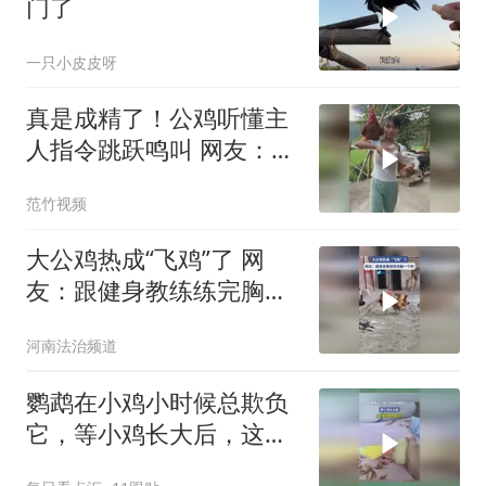
门了
一只小皮皮呀
真是成精了！公鸡听懂主
人指令跳跃鸣叫 网友：这
也太聪明了吧
范竹视频
大公鸡热成“飞鸡”了 网
友：跟健身教练练完胸一
个样
河南法治频道
鹦鹉在小鸡小时候总欺负
它，等小鸡长大后，这下
要找鹦鹉复仇了