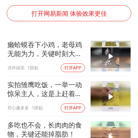
中方公布5项对美反制措施
外交部回应日本将中国列为最大挑战
打开网易新闻 体验效果更佳
被妻子举报丈夫与情人一审获刑1年
“中国游”持续带火“中国购”
癞蛤蟆吞下小鸡，老母鸡
你常吃的兰州拉面要改名了
无能为力，关键时刻大鹅
张家界中心汽车站候车厅漏水如瀑布
出手
贞吟搞笑
1跟贴
打开APP
坚持党全面领导和党中央集中统一领导
实拍雏鹰吃饭，一举一动
惊呆主人，这是上赶着去
投胎吗！
开心趣多多
1跟贴
打开APP
多吃也不会，长肉肉的食
物，关键还能掉脂肪！