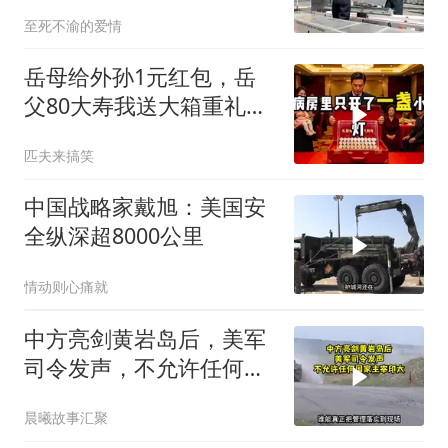
至死不渝的爱情
岳母给外孙1元红包，岳
父80大寿我送大箱重礼，
她当场晕倒
匹夫来搞笑
中国战略家戴旭：美国安
全纵深超8000公里
情动则心痛就
中方亮剑黄岩岛后，美军
司令发声，不允许任何国
家主宰印太
晨曦故事汇聚