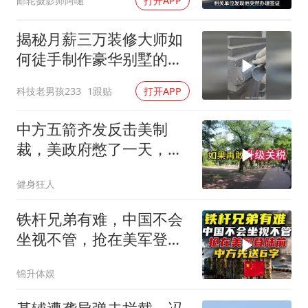
邮轮摄影师阿嗵
打开APP
揭秘月薪三万装修大师如
何徒手制作豪华别墅的罗
马柱？
科技老男孩233
1跟贴
打开APP
中方五箭齐发反击美制
裁，美政府憋了一天，最
后才回了四个字
健身狂人
铁杆兄弟有难，中国不会
坐视不管，抢在美军登陆
前，中方先送6字
锦升体娱