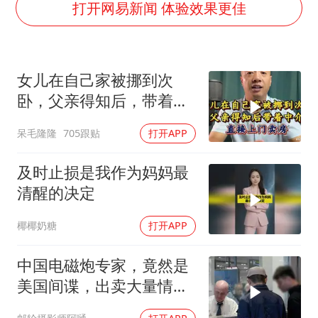
中央气象台继续发布暴雨橙警
打开网易新闻 体验效果更佳
“还不如不放假”
医疗垃圾做手机壳 这也是谋财害命
女儿在自己家被挪到次
武契奇：欧洲已处于大战边缘
卧，父亲得知后，带着中
7月CPI同比上涨0.5% 经济内生增长动力持续增强
介直接上门卖房
呆毛隆隆
705跟贴
打开APP
成都多趟列车临时停运
部分银行上调存款利率
及时止损是我作为妈妈最
下党之路
清醒的决定
椰椰奶糖
打开APP
中国电磁炮专家，竟然是
美国间谍，出卖大量情
报，让国家损失惨重