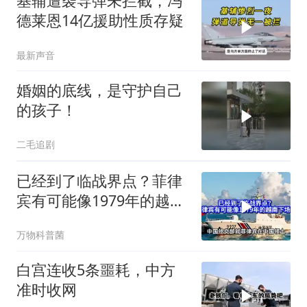
基辅遭袭导弹未拦截，冯
德莱恩14亿援助性质存疑
最新声音
婚姻的底线，是守护自己
的孩子！
二毛追剧
已经到了临战界点？菲律
宾有可能像1979年的越南
下场吗？
万物科普菌
白宫连收5条噩耗，中方
准时收网