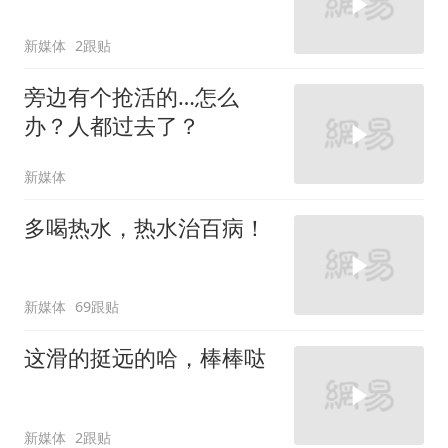
新媒体
2跟贴
旁边有个抢活的…怎么
办？人都过去了？
新媒体
多喝热水，热水治百病！
新媒体
69跟贴
这滑的挺远的哈，棒棒哒
新媒体
2跟贴