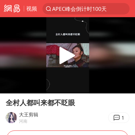
视频
APEC峰会倒计时100天
新能源汽车产业链提速
众星发文悼念秦焰
大连一起飞航班因乘客可乐爆瓶折返
SK海力士回应“或出售重庆工厂”传闻
白海豚突然大拐弯 走出罕见路线
独闯南太行失联女子遗体已找到
00:00
00:22
辽宁28名务农人员中暑死亡？官方辟谣
Play
Ent
full
钟睒睒：必须限制电商平台权力
全村人都叫来都不眨眼
今日103只涨停股5只跌停股
大王剪辑
1
河南
血指纹匹配成功，20年悬案告破！凶手被执行死刑