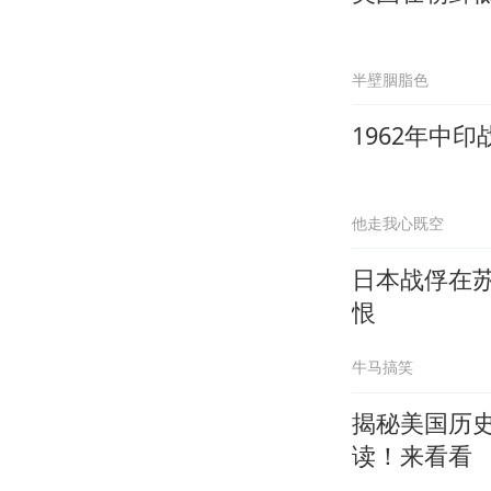
半壁胭脂色
1962年中
他走我心既空
日本战俘在
恨
牛马搞笑
揭秘美国历
读！来看看