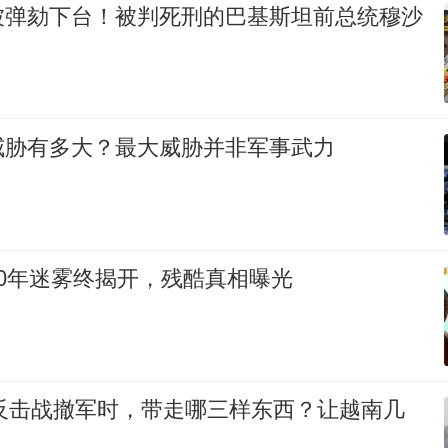
被弹劾下台！被判死刑的巴基斯坦前总统穆沙
威胁有多大？最大威胁并非军事武力
0年迷雾终揭开，残酷真相曝光
越反击战撤军时，带走哪三样东西？让越南几