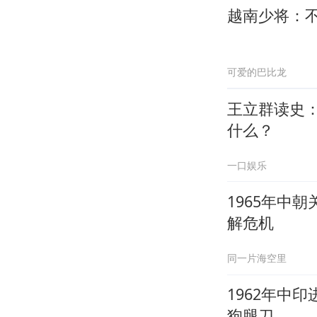
越南少将：
可爱的巴比龙
王立群读史
什么？
一口娱乐
1965年中
解危机
同一片海空里
1962年中
狗腿刀