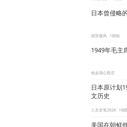
日本曾侵略
搞笑傲风
1跟贴
1949年毛
他走我心既空
日本原计划1
文历史
人文史笔2026
18
美国在朝鲜