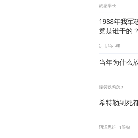
靓崽学长
1988年我
竟是谁干的
进击的小明
当年为什么
爆笑铁憨憨o
希特勒到死
阿泽思维
1跟贴