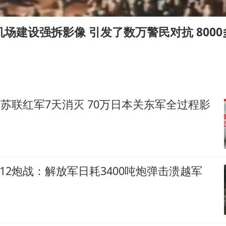
酒店花洒现排泄物住客索赔遭拒
杭州全市有序停课
机场建设强拆影像 引发了数万警民对抗 800
36岁男演员成景区NPC后人气爆棚
全民健身事业高质量发展
台当局重金为“台独”织“皇帝新衣”
几元成本的AI广告导致千万市值蒸发
8万苏联红军7天消灭 70万日本关东军全过程影
老挝国会主席赛宋蓬逝世
乐享全民健身 共筑健康中国
越712炮战：解放军日耗3400吨炮弹击溃越军