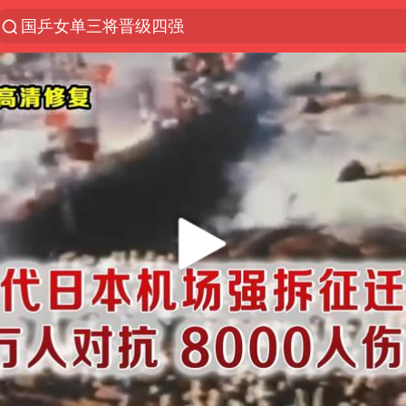
国乒女单三将晋级四强
光影经济撬动暑期消费新蓝海
马克·艾伦退出斯诺克中国公开赛
微信又有新功能，你可以“撤回”你的撤回了！
新疆优化调整景区内自驾服务费
上四休三，但降薪1000元，你接受吗？
情侣平潭拍日出坠崖1死1伤
夏日经济乘“热”而上 消费市场向“新”而行
白海豚将正面袭击贯穿浙江
酒店回应车内过夜被收150元
黄金牛市回来了吗