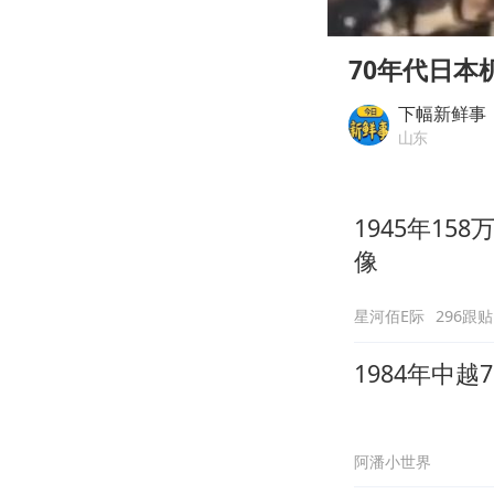
00:00
Play
70年代日本
下幅新鲜事
山东
1945年15
像
星河佰E际
296跟贴
1984年中
阿潘小世界