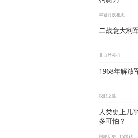
墨君月夜相思
二战意大利
非自然苏打
1968年解
狡黠之狐
人类史上几
多可怕？
回轮历史
15跟贴