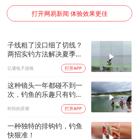
四川宜宾市高县发生4.9级地震
公司“上四休三”但要降薪1000元
打开网易新闻 体验效果更佳
国民党推出AI发言人“郑小文”
A股收盘：三大指数均涨超1%
子线粗了没口细了切线？
“中国蔬菜之乡”最高温达41.8℃
两招实钓方法解决夏季难
如何把百年大党建设得更加坚强有力？
题
亿通电子游戏
打开APP
这种镜头一年都碰不到一
次，钓鱼的乐趣只有钓鱼
人懂
时尚的弄潮
打开APP
一种独特的排钩钓，钓鱼
快狠准！