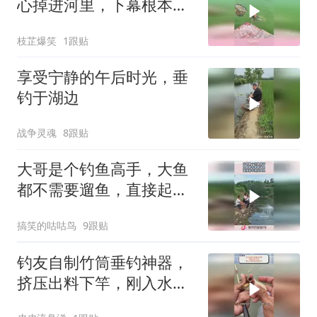
心掉进河里，下幕根本没
眼看！
枝芷爆笑
1跟贴
享受宁静的午后时光，垂
钓于湖边
战争灵魂
8跟贴
大哥是个钓鱼高手，大鱼
都不需要遛鱼，直接起竿
拽起大鱼！
搞笑的咕咕鸟
9跟贴
钓友自制竹筒垂钓神器，
挤压出料下竿，刚入水就
迎来凶猛咬口！