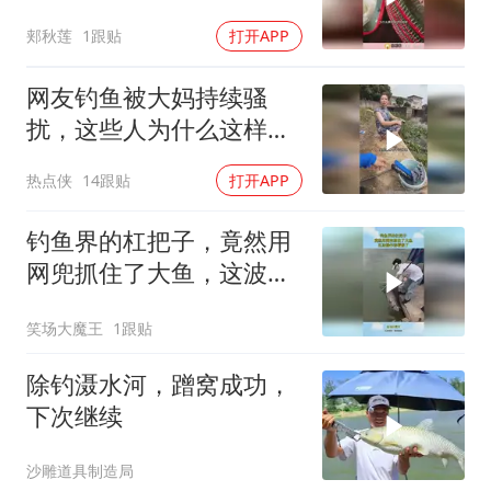
郏秋莲
1跟贴
打开APP
网友钓鱼被大妈持续骚
扰，这些人为什么这样
啊？
热点侠
14跟贴
打开APP
钓鱼界的杠把子，竟然用
网兜抓住了大鱼，这波操
作都看傻了！
笑场大魔王
1跟贴
除钓滠水河，蹭窝成功，
下次继续
沙雕道具制造局