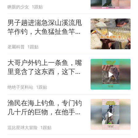
眯眼的少女
1跟贴
男子趟进湍急深山溪流甩
竿作钓，大鱼猛扯鱼竿，
拉扯过程全程惊心动魄！
老屬科普
1跟贴
大哥户外钓上一条鱼，嘴
里竟含了这东西，这下大
哥发财了
绝绝子笑料站
1跟贴
渔民在海上钓鱼，专门钓
几十斤的巨物，在他手里
看着很轻松！
逗比星球大冒险
1跟贴