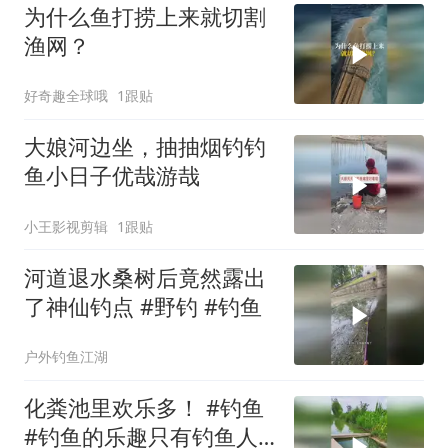
为什么鱼打捞上来就切割
渔网？
好奇趣全球哦
1跟贴
大娘河边坐，抽抽烟钓钓
鱼小日子优哉游哉
小王影视剪辑
1跟贴
河道退水桑树后竟然露出
了神仙钓点 #野钓 #钓鱼
户外钓鱼江湖
化粪池里欢乐多！ #钓鱼
#钓鱼的乐趣只有钓鱼人