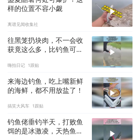
样的位置不容小觑
离谱见闻收集社
往黑笼扔块肉，不一会收
获竟这么多，比钓鱼可强
多了！
嗨拍日记
1跟贴
来海边钓鱼，吃上嘴新鲜
的海鲜，都不用放盐了！
搞笑大风车
1跟贴
钓鱼佬垂钓半天，打败鱼
饵的是冰激凌，天热鱼想
来口凉的很正常！