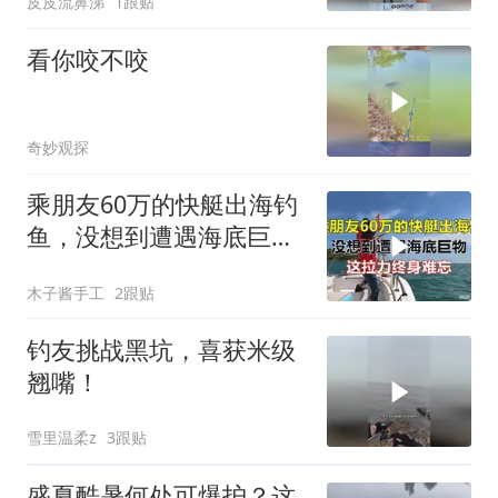
皮皮流鼻涕
1跟贴
看你咬不咬
奇妙观探
乘朋友60万的快艇出海钓
鱼，没想到遭遇海底巨
物，这拉力终身难忘
木子酱手工
2跟贴
钓友挑战黑坑，喜获米级
翘嘴！
雪里温柔z
3跟贴
盛夏酷暑何处可爆护？这