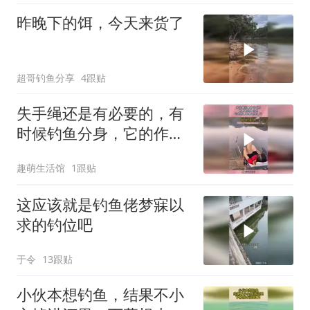
昨晚下的饵，今天来货了
超哥钓鱼分享
4跟贴
失手绳还是有必要的，有
时候钓鱼分身，它的作用
就体现出来了！
趣萌生活馆
1跟贴
这应该就是钓鱼佬梦寐以
求的钓位吧
于令
13跟贴
小伙本想钓鱼，结果不小