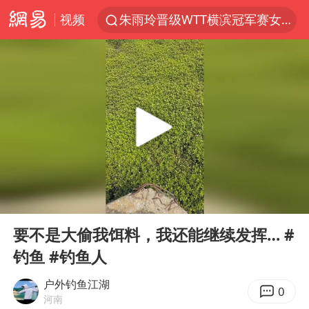
视频
朱雨玲晋级WTT横滨冠军赛女单八强
女子开一天一夜空调后二氧化碳中毒
美国将对多晶硅衍生品加征15%关税
佛山通报笔试前13被淘汰后5名进体检
泰国校园枪击案死亡人数升至7人
陕西省委书记赶赴柞水县杏坪镇
女孩摆摊卖菌子时收到北大通知书
00:00
04:35
年内第一高价股今日打新
Play
Ent
full
改名后的“青海拉面”店
要不是大偷我饵料，我还能继续发挥… #
钓鱼 #钓鱼人
粉笔教育发布“自曝式”公开信
广岛核爆81周年央视播《奥本海默》
户外钓鱼江湖
0
河南