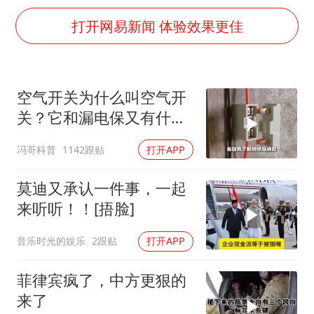
以军士兵把枪口对准中国记者
打开网易新闻 体验效果更佳
笔试第一被劝弃考涉事副校长被撤职
构建更高水平的全民健身公共服务体系
男子被沙蜇蜇伤5小时后呼吸困难
空气开关为什么叫空气开
挡“张雪机车”民进党当局怕什么
关？它和漏电保又有什么
灌溉水坝被隔成鱼塘 村民投诉20余年
区别？
冯哥科普
1142跟贴
打开APP
奋力开创中国式现代化建设新局面
莫迪又承认一件事，一起
来听听！！[捂脸]
音乐时光的娱乐
2跟贴
打开APP
菲律宾疯了，中方更狠的
来了