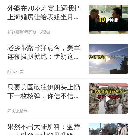
外婆在70岁寿宴上逼我把
上海婚房让给表姐坐月
子，我说行转问舅舅
邮轮摄影师阿嗵
6跟贴
老乡带路导弹点名，美军
连夜拔腿就跑：伊朗这波
操作把霸权底裤撕了个精
战武科普
光
只要美国敢往伊朗头上扔
下一枚核弹，你信不信，
明天乌克兰就会灰飞烟灭
匹夫来搞笑
1
果然不出大陆所料：蓝营