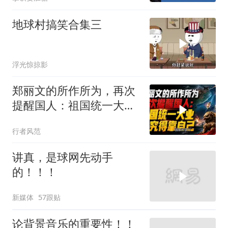
地球村搞笑合集三
浮光惊掠影
郑丽文的所作所为，再次
提醒国人：祖国统一大
业，终究得靠自己！
行者风范
讲真，是球网先动手
的！！！
新媒体
57跟贴
论背景音乐的重要性！！