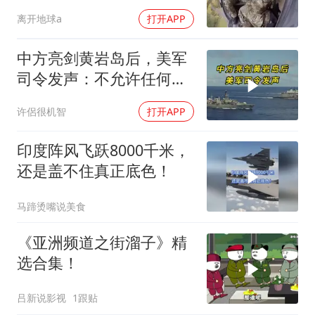
离开地球a
打开APP
中方亮剑黄岩岛后，美军
司令发声：不允许任何国
家主宰印太
许侶很机智
打开APP
印度阵风飞跃8000千米，
还是盖不住真正底色！
马蹄烫嘴说美食
《亚洲频道之街溜子》精
选合集！
吕新说影视
1跟贴