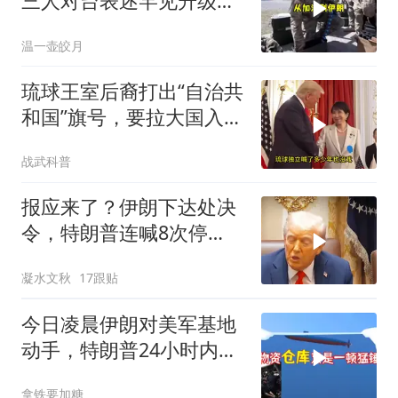
三人对台表述罕见升级，
郑丽文这次赌对了
温一壶皎月
琉球王室后裔打出“自治共
和国”旗号，要拉大国入局
制衡美日
战武科普
报应来了？伊朗下达处决
令，特朗普连喊8次停
手，海外资产遭清算
凝水文秋
17跟贴
今日凌晨伊朗对美军基地
动手，特朗普24小时内服
软
拿铁要加糖