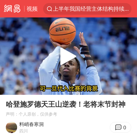
视频
上半年我国经营主体结构持续优化
杭州机场已取消航班388架次
中国籍豪华游艇富商之子在泰国被杀
《披荆斩棘2026》阵容官宣
中国第1高楼阻尼器摆动明显
上海有出现龙卷潜势
国足U17与阿森纳决赛取消 并列冠军
00:00
04:05
《龙餐馆》 冲奖
Play
Ent
full
上门女婿出轨女邻居多年被判重婚罪
哈登施罗德天王山逆袭！老将末节封神
2025年小学教师减少13.19万
声明：个人原创，仅供参考
料峭春寒洞
女子发现前夫婚内与第三者育子
0
四川