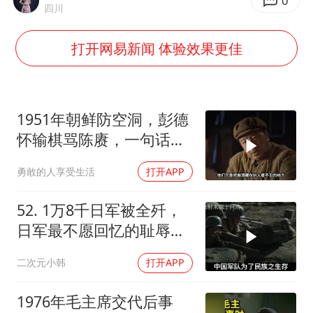
0
四川
打开网易新闻 体验效果更佳
1951年朝鲜防空洞，彭德
怀输棋骂陈赓，一句话逗
笑司令员
勇敢的人享受生活
打开APP
52. 1万8千日军被全歼，
日军最不愿回忆的耻辱之
战
二次元小韩
打开APP
1976年毛主席交代后事