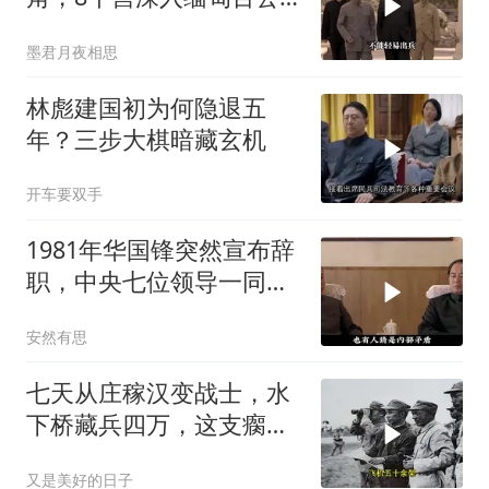
里
墨君月夜相思
林彪建国初为何隐退五
年？三步大棋暗藏玄机
开车要双手
1981年华国锋突然宣布辞
职，中央七位领导一同引
退，27年后真相曝光
安然有思
七天从庄稼汉变战士，水
下桥藏兵四万，这支瘸腿
军长带的部队让美军吃了
又是美好的日子
大亏