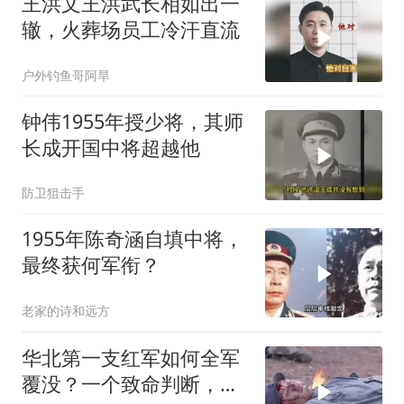
王洪文王洪武长相如出一
辙，火葬场员工冷汗直流
户外钓鱼哥阿旱
钟伟1955年授少将，其师
长成开国中将超越他
防卫狙击手
1955年陈奇涵自填中将，
最终获何军衔？
老家的诗和远方
华北第一支红军如何全军
覆没？一个致命判断，让