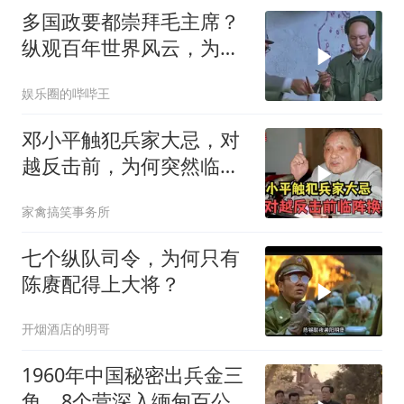
多国政要都崇拜毛主席？
纵观百年世界风云，为何
唯独他被世代铭记？
娱乐圈的哔哔王
邓小平触犯兵家大忌，对
越反击前，为何突然临阵
换帅？
家禽搞笑事务所
七个纵队司令，为何只有
陈赓配得上大将？
开烟酒店的明哥
1960年中国秘密出兵金三
角，8个营深入缅甸百公