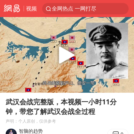
视频
全网热点 一网打尽
00:00
1:10:43
Play
Ent
full
武汉会战完整版，本视频一小时11分
钟，带您了解武汉会战全过程
声明：个人原创，仅供参考
智脑的趋势