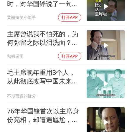
时，对华国锋说了一句
话，大家哭得稀里哗啦
黄丽搞笑小能手
打开APP
主席曾说我不怕死的，为
何弥留之际以泪洗面？临
终前又说了什么？
秋枫凋零
打开APP
毛主席晚年重用3个人，
从此彻底改写中国未来命
运
不期而遇的缘分
76年华国锋首次以主席身
份亮相，却遭遇尴尬，杜
修贤：您挥挥手