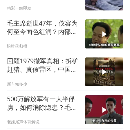
军长政委全部牺牲
精彩一触即发
毛主席逝世47年，仪容为
何至今面色红润？内部人
员揭露真相！
盼叶落归根
回顾1979撤军真相：拆矿
赶猪、真假雷区，中国军
人留下的八枚钉子
新车知多少
500万解放军有一大半俘
虏，如何消除隐患？毛主
席的做法太高明
老嫅尾声体育解说