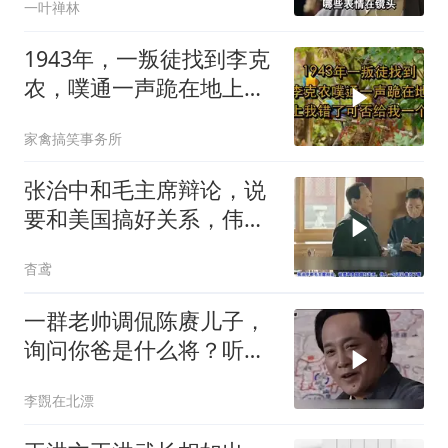
一叶禅林
1943年，一叛徒找到李克
农，噗通一声跪在地上我
错了，可
家禽搞笑事务所
张治中和毛主席辩论，说
要和美国搞好关系，伟人
一句话让他闭了嘴
杳鸢
一群老帅调侃陈赓儿子，
询问你爸是什么将？听到
回复后捧腹大笑
李覴在北漂