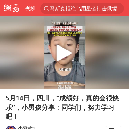
视频
马斯克拒绝乌用星链打击俄境内目标
解锁各地夏日限定体验
金饰克价一夜涨回1300元
河南重大刑事案嫌疑人落网
峰哥 汪海林
西湖突现狂风暴雨 游客瞬间被浇透
富婆带资进组给自己硬加60多场吻戏
00:00
00:26
视频丨中国东方电气集团原党组副书记、董事宋致远被查
Play
Ent
full
梁家辉：到内地拍戏不是北上是回归
5月14日，四川，“成绩好，真的会很快
乐”，小男孩分享：同学们，努力学习
白海豚将正面袭击贯穿浙江
吧！
酒店回应车内过夜被收150元
小莉帮忙