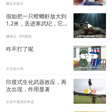
糖逗在娱乐
假如把一只螳螂虾放大到
1.2米，丢进寒武纪，它能
战胜当代霸主吗
璩瑞云
409跟贴
咋不打了呢
天才设计师
印度式生化武器效应，再
次出现，作用显著
生命中最美的奇迹