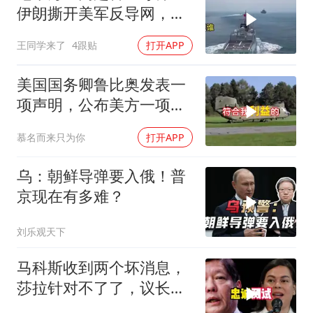
伊朗撕开美军反导网，炸
出中国工业底牌
王同学来了
4跟贴
打开APP
美国国务卿鲁比奥发表一
项声明，公布美方一项重
要决定
慕名而来只为你
打开APP
乌：朝鲜导弹要入俄！普
京现在有多难？
刘乐观天下
马科斯收到两个坏消息，
莎拉针对不了了，议长反
水，防长被硬刚！