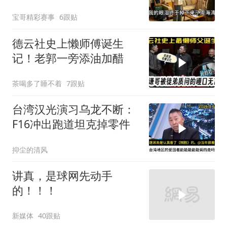
起，我直接拒绝不再惯着
宝哥精彩赛事
6跟贴
德云社史上懒师傅诞生
记！老郭一旁添油加醋
茶喝多了睡不着
7跟贴
台湾汉光演习乌龙不断：
F16冲出跑道坦克掉零件
抑尘的清风
讲真，是球网先动手
的！！！
新媒体
40跟贴