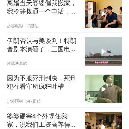
离婚当天婆婆催我搬家，
我冷静拨通一个电话，全
家跪求我别走
起喜电影
12跟贴
伊朗否认与美谈判！特朗
普剧本演砸了，三国电话
打爆德黑兰表忠心
环球谈军武
因为不服死刑判决，死刑
犯在看守所疯狂吐槽
户外阿崭
647跟贴
婆婆硬塞4个外甥住我
家，说我们工资高养得