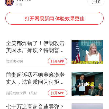
“不怕六爷挂得多 就怕六爷挂一颗”
0
河南
牛津大学一纸声明甩不了锅
打开网易新闻 体验效果更佳
新疆景区自驾服务费改为按车收费
网传《披荆斩棘2026》名单
女主硬加吻戏短剧已下架
全美都炸锅了！伊朗攻击
浙江台州《告全体市民书》
美国水厂瘫痪？特朗普却
香港宏福苑火灾或由烟头引起
先把锅甩给民主党
君笙拂兮啊
打开APP
人民的健康、体质、幸福一脉相承
前妻起诉我不赡养瘫痪老
丈人，法官质问为何拒不
履行赡养义务
普陀动物世界
1跟贴
打开APP
七十万造高超音速导弹？