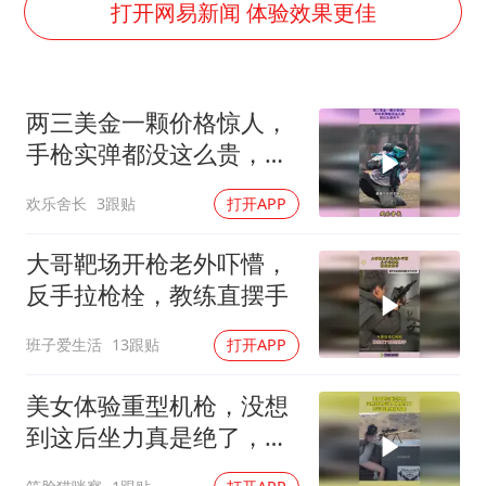
酒店花洒现排泄物住客索赔遭拒
打开网易新闻 体验效果更佳
杭州全市有序停课
36岁男演员成景区NPC后人气爆棚
两三美金一颗价格惊人，
全民健身事业高质量发展
手枪实弹都没这么贵，别
台当局重金为“台独”织“皇帝新衣”
以为是吹牛
欢乐舍长
3跟贴
打开APP
几元成本的AI广告导致千万市值蒸发
老挝国会主席赛宋蓬逝世
大哥靶场开枪老外吓懵，
乐享全民健身 共筑健康中国
反手拉枪栓，教练直摆手
班子爱生活
13跟贴
打开APP
美女体验重型机枪，没想
到这后坐力真是绝了，幸
亏有教练扶着呢！