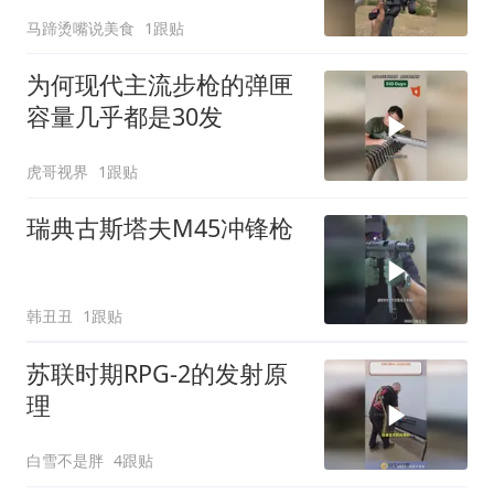
马蹄烫嘴说美食
1跟贴
为何现代主流步枪的弹匣
容量几乎都是30发
虎哥视界
1跟贴
瑞典古斯塔夫M45冲锋枪
韩丑丑
1跟贴
苏联时期RPG-2的发射原
理
白雪不是胖
4跟贴