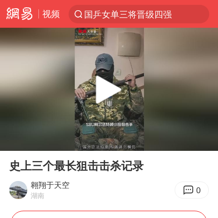
视频
国乒女单三将晋级四强
光影经济撬动暑期消费新蓝海
马克·艾伦退出斯诺克中国公开赛
微信又有新功能，你可以“撤回”你的撤回了！
新疆优化调整景区内自驾服务费
上四休三，但降薪1000元，你接受吗？
情侣平潭拍日出坠崖1死1伤
00:00
00:51
夏日经济乘“热”而上 消费市场向“新”而行
Play
Ent
full
白海豚将正面袭击贯穿浙江
史上三个最长狙击击杀记录
酒店回应车内过夜被收150元
翱翔于天空
0
湖南
黄金牛市回来了吗