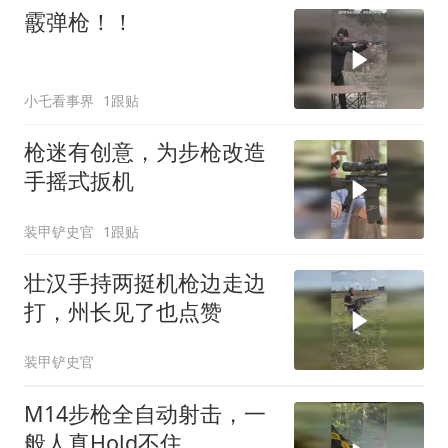
霰弹枪！！
小乇看事界
1跟贴
枪迷有创意，为步枪改造
手摇式扳机
装甲铲史官
1跟贴
壮汉手持两挺机枪边走边
打，州长见了也点赞
装甲铲史官
M14步枪全自动射击，一
般人真Hold不住