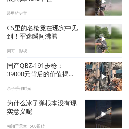
装甲铲史官
CS里的名枪竟在现实中见
到！军迷瞬间沸腾
周哥一影视
国产QBZ-191步枪：
39000元背后的价值揭秘
_2
亲子手作时光
为什么冰子弹根本没有现
实意义呢
翱翔于天空
500跟贴