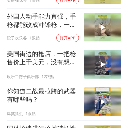
笑脸猫咪察
1跟贴
打开APP
外国人动手能力真强，手
枪都能改成冲锋枪，一言
不合直接扫射
段子欢乐谷
1跟贴
打开APP
美国街边的枪店，一把枪
售价上千美元，没有想象
中的昂贵！
欢乐二愣子俱乐部
12跟贴
你知道二战最拉胯的武器
有哪些吗？
爆笑瓢虫
1跟贴