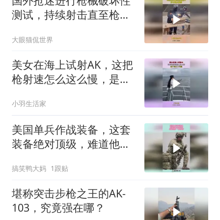
国外抢迷进行枪械破坏性
测试，持续射击直至枪管
毁坏，护木起火爆裂！
大眼猫侃世界
美女在海上试射AK，这把
枪射速怎么这么慢，是不
是出了问题
小羽生活家
美国单兵作战装备，这套
装备绝对顶级，难道他是
一个狙击手！
搞笑鸭大妈
1跟贴
堪称突击步枪之王的AK-
103，究竟强在哪？