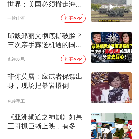
世界：美国必须撤走海马
斯，日本陷入被动
一饮山河
打开APP
邱毅郑丽文彻底撕破脸？
三次亲手葬送机遇的国民
党，恐失去民心
也许友尽
打开APP
非你莫属：应试者保镖出
身，现场把慕岩撂倒
兔芽手工
《亚洲频道之神剧》如果
三哥抓巨蜥上映，有多少
人去看呢？