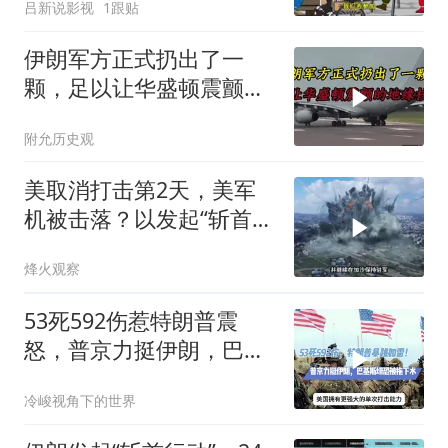
吕新说影视
1跟贴
伊朗军方正式扔出了一
颗，足以让华盛顿震颤的
地缘核弹
附允历史观
美取消打击第2天，美军
机被击落？以发起“斩首行
动”
烽火观察
53死592伤惹特朗普震
怒，普京力挺伊朗，巴恐
被牵连
冷峻视角下的世界