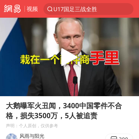
视频
U17国足三战全胜
以“新”破局 首发经济点亮城市消费活力
47岁妈妈突然产女 26岁女儿：很震惊
阿根廷足协发文力挺因凡蒂诺
日本广岛民众举行游行反对政府行径
日韩股市高开跳水 SK海力士下挫转跌
AI能不能接广告
00:00
08:32
台风白海豚最新路径研判来了
Play
Ent
full
OpenAI为免费用户升级GPT-5.6 Luna
大鹅曝军火丑闻，3400中国零件不合
格，损失3500万，5人被追责
我国编制完成新版全月地质图
声明：个人原创，仅供参考
现代版摸金校尉落网查获400多枚古币
风雨与阳光