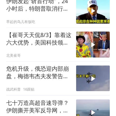
伊朗发起“斩首行动”，24
小时后，特朗普取消行
动？美开始撤侨
早起的鸟儿有饭吃
【崔哥天天侃8/3】靠着这
六大优势，美国科技领军
全世界
北美崔哥
危机升级，俄恐迎内部崩
盘，梅德韦杰夫发警告，
克宫钱袋子见底
战武科普
16跟贴
七十万造高超音速导弹？
伊朗撕开美军反导网，炸