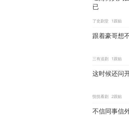
已
了史剧堂
1跟贴
跟着豪哥想
三有追剧
1跟贴
这时候还问
悦悦看剧
2跟贴
不信同事信