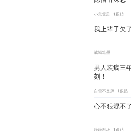
小鬼侃剧
1跟贴
我上辈子欠
战域笔墨
男人装瘸三
刻！
白雪不是胖
1跟贴
心不狠混不
静静剧场
1跟贴