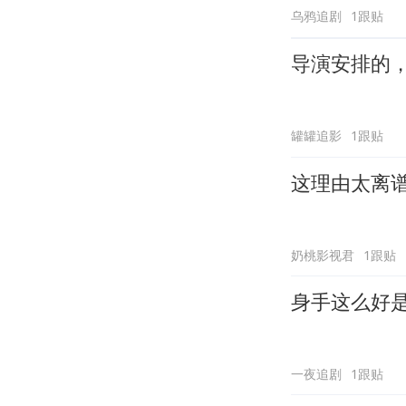
乌鸦追剧
1跟贴
导演安排的
罐罐追影
1跟贴
这理由太离
奶桃影视君
1跟贴
身手这么好
一夜追剧
1跟贴