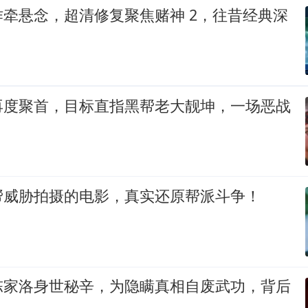
牵悬念，超清修复聚焦赌神 2，往昔经典深
再度聚首，目标直指黑帮老大靓坤，一场恶战
帮威胁拍摄的电影，真实还原帮派斗争！
陈家洛身世秘辛，为隐瞒真相自废武功，背后