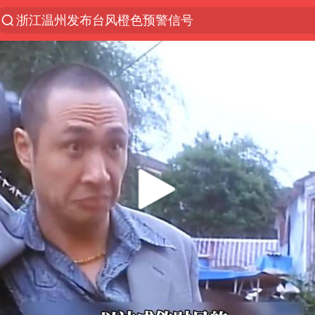
浙江温州发布台风橙色预警信号
富婆带资进组给自己硬加60多场吻戏
白海豚将正面袭击贯穿浙江
男童模仿奥特曼从高处跳下致骨折
金饰克价一夜涨回1300元
名创优品一次性内裤 颜面尽失
视频丨中国东方电气集团原党组副书记、董事宋致远
梁家辉：到内地拍戏不是北上是回归
包文婧：二胎很难一碗水端平
香港宏福苑火灾或由烟头引起
女主硬加吻戏短剧已下架