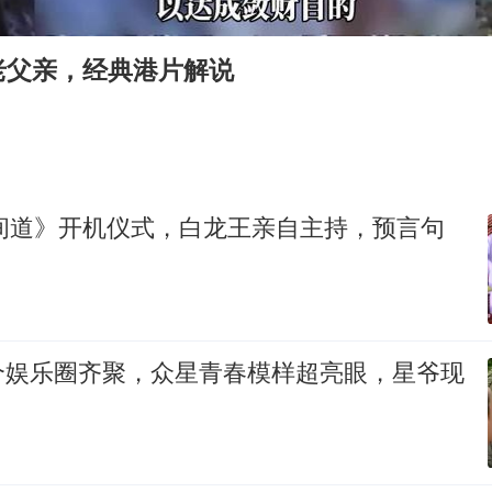
浙江台州《告全体市民书》
浙江一9岁男孩被海浪卷走仍在搜救中
老父亲，经典港片解说
郑丽文：台湾从来没有“独立”过
网传《披荆斩棘2026》名单
媒体：“内容由AI生成”不是免责盾牌
人民的健康、体质、幸福一脉相承
无间道》开机仪式，白龙王亲自主持，预言句
个娱乐圈齐聚，众星青春模样超亮眼，星爷现