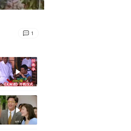
06:36
Enter
fullscreen
1