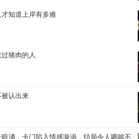
人才知道上岸有多难
吃过猪肉的人
不被认出来
云暗涌，卡门陷入情感漩涡，结局令人唏嘘不