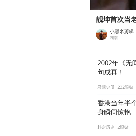
00:00
Play
靓坤首次当
小黑米剪辑
湖南
2002年《
句成真！
君观史册
232跟贴
香港当年半
身瞬间惊艳
料定历史
2跟贴