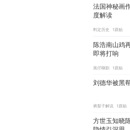
法国神秘画作
度解读
料定历史
1跟贴
陈浩南山鸡
即将打响
嵩仔聊剧
1跟贴
刘德华被黑
裤梨子解说
1跟贴
方世玉知晓
隐情引深思