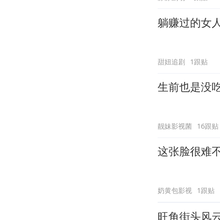
躺赚过的女
甜妞追剧
1跟贴
生前也是没
靓妹影视菌
16跟贴
这张脸很难
奶黄包影视
1跟贴
旺角街头风