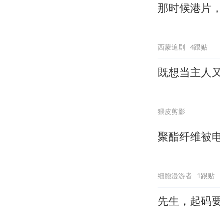
那时候港片
西蒙追剧
4跟贴
既想当主人
猥皮剪影
聚酯纤维被
细胞漫游者
1跟贴
先生，起码