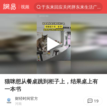
视频
于东来回应关闭胖东来生活广场店
上半年我国经营主体结构持续优化
白海豚登陆强度略强于巴威
《披荆斩棘2026》阵容官宣
杭州机场已取消航班388架次
浙江省委书记：该停下的坚决停下来
中国籍豪华游艇富商之子在泰国被杀
00:00
00:12
美将每月供乌爱国者拦截导弹
Play
Ent
full
白海豚北上或致京津冀暴雨
猫咪想从餐桌跳到柜子上，结果桌上有
一本书
上海中心千吨“镇楼神器”摆动明显
10余省份将出现强风雨 局地特大暴雨
财经时间官方
19
河南