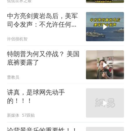
侃侃世界之最
中方亮剑黄岩岛后，美军
司令发声：不允许任何国
家主宰印太
许侶很机智
特朗普为何又停战？ 美国
底裤要露了
曹教员
讲真，是球网先动手
的！！！
新媒体
57跟贴
论背景音乐的重要性！！