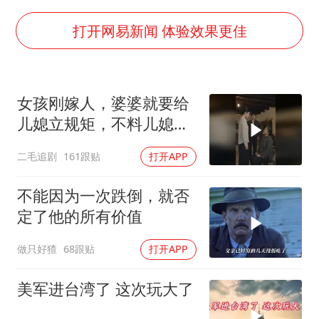
世界第1特鲁姆普斯诺克中国赛一轮游
新疆一婚礼线上邀请引热议
打开网易新闻 体验效果更佳
《龙餐馆》 冲奖
国足U17与阿森纳决赛取消 并列冠军
女孩刚嫁人，婆婆就要给
上门女婿出轨女邻居多年被判重婚罪
儿媳立规矩，不料儿媳不
构建更高水平的全民健身公共服务体系
是好惹的！
二毛追剧
161跟贴
打开APP
韩军前线部队连曝丑闻
奋力开创中国式现代化建设新局面
不能因为一次跌倒，就否
定了他的所有价值
做只好猹
68跟贴
打开APP
美军进台湾了 这次玩大了