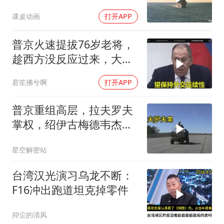
课桌动画
打开APP
普京火速提拔76岁老将，
趁西方没反应过来，大鹅
外交要动真格了
君笙拂兮啊
打开APP
普京重组高层，拉夫罗夫
掌权，绍伊古梅德韦杰夫
去向成谜
星空解密站
台湾汉光演习乌龙不断：
F16冲出跑道坦克掉零件
抑尘的清风