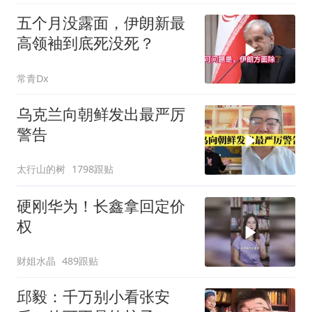
五个月没露面，伊朗新最
高领袖到底死没死？
常青Dx
乌克兰向朝鲜发出最严厉
警告
太行山的树
1798跟贴
硬刚华为！长鑫拿回定价
权
财姐水晶
489跟贴
邱毅：千万别小看张安