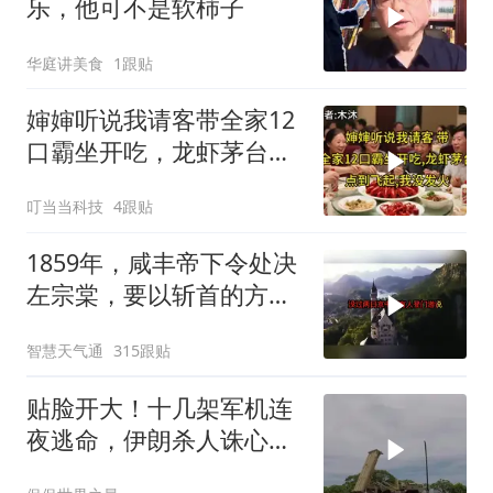
乐，他可不是软柿子
华庭讲美食
1跟贴
婶婶听说我请客带全家12
口霸坐开吃，龙虾茅台点
到飞起，我没发
叮当当科技
4跟贴
1859年，咸丰帝下令处决
左宗棠，要以斩首的方式
公开行刑，在那生死攸关
智慧天气通
315跟贴
的关头
贴脸开大！十几架军机连
夜逃命，伊朗杀人诛心，
老底被当地人掀翻