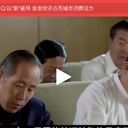
以“新”破局 首发经济点亮城市消费活力
台风白海豚登陆地点更新
台风白海豚进入48小时警戒线
佛得角门将亮相智利俱乐部主场
陈熠被张本美和连扳三局逆转
多地要求领导干部带头休假
中方回应是否在太平洋海底开采稀土
深圳地面沉降致车辆损坏系谣言
今年已有4位周星驰电影配角去世
郑国霖回应去景区上班被保安拦下
宇树科技发行价格150.80元/股