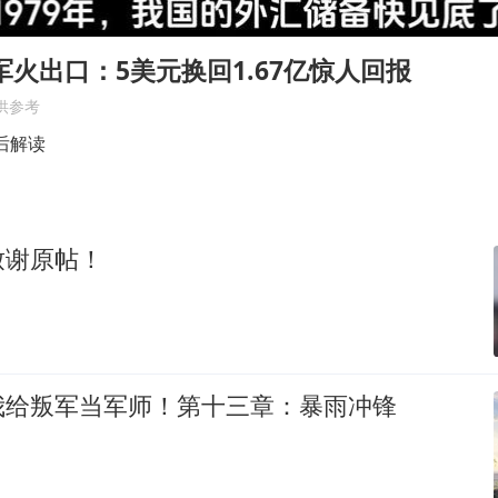
CIA被曝已秘密设立古巴工作组
我国编制完成新版全月地质图
国军火出口：5美元换回1.67亿惊人回报
曝韩足协曾为外籍裁判安排性招待
供参考
外交部发言人就广岛核爆81周年等答记者问
后解读
首次证实！“胶球”存在
感觉全东北都在等7号
致谢原帖！
奋进开新局 实干挑大梁
我给叛军当军师！第十三章：暴雨冲锋