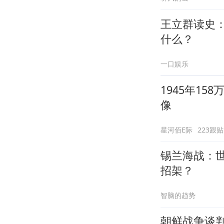
王立群读史
什么？
一口娱乐
1945年15
像
星河佰E际
223跟贴
锡兰海战：
招架？
智脑的趋势
朝鲜战争谈