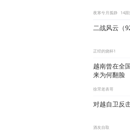
夜寒兮月孤静
14跟
二战风云（9
正经的烧杯1
越南曾在全
来为何翻脸
徐罘老表哥
对越自卫反
酒友自取