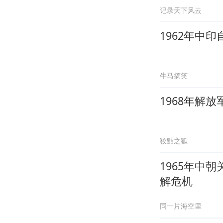
记录天下风云
1962年中
牛马搞笑
1968年解
狡黠之狐
1965年中
解危机
同一片海空里