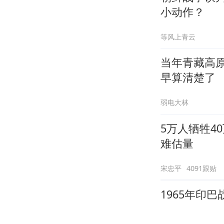
小动作？
等风上青云
当年青藏高
早算清楚了
弱电大林
5万人牺牲4
难估量
宋忠平
4091跟贴
1965年印