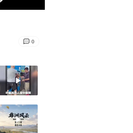
05:45
Enter
fullscreen
0