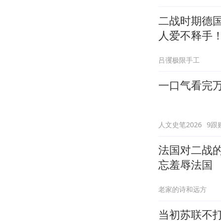
二战时期德
人爱不释手
吕彏极限手工
一口气看完万
人文史笔2026
9跟
法国对二战
忘羞辱法国
老家的诗和远方
当初苏联不