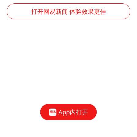
“天津之眼”摩天轮附近2人落水
打开网易新闻 体验效果更佳
儿科医生漏诊获刑：我认错但不能认罪
如何把百年大党建设得更加坚强有力
银行午休1.5小时 留个窗口行不行
弹药库存告急 美军补货难
余承东口误将24999元电脑报成2499
小伙靠AI减肥 45天瘦40斤进了ICU
总书记关心百姓身边这些民生大事
App内打开