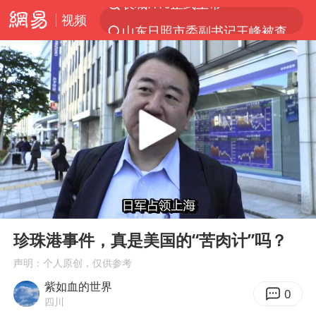
视频
山东日照市委副书记王峰被查
探寻“技能+”促就业创业新路
41岁女子为鼓励女儿考上985研究生
美国退回1000亿美元关税
24小时不关空调 电费反而更低？
维持强台风级！白海豚直奔华东沿海
河南试行周五下午弹性离岗
00:00
03:32
媒体：对美制裁中国的帮凶不必客气
Play
Ent
full
珍珠港事件，真是美国的“苦肉计”吗？
李亚鹏向地铁吐血女孩捐99999元
声明：个人原创，仅供参考
要给全体职工“应休尽休”的底气
紫如血的世界
日本籍女网红在韩直播时自杀身亡
0
四川