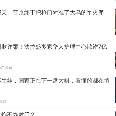
那天，普京终于把枪口对准了大乌的军火库
利欺诈案！法拉盛多家华人护理中心欺诈7亿
571跟贴
不生娃，国家正在下一盘大棋，看懂的都在悄
1跟贴
，炸不炸对门？