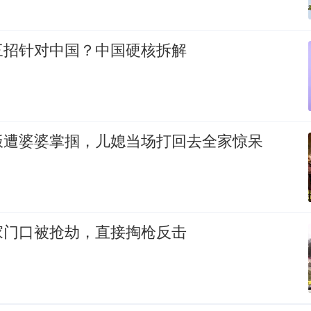
三招针对中国？中国硬核拆解
饭遭婆婆掌掴，儿媳当场打回去全家惊呆
家门口被抢劫，直接掏枪反击