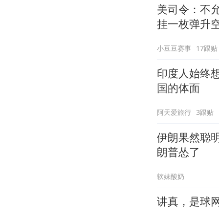
美司令：不
挂一枚弹升
小豆豆赛事
17跟贴
印度人始终
国的体面
阿天爱旅行
3跟贴
伊朗果然聪
朗普怂了
软妹酸奶
讲真，是球