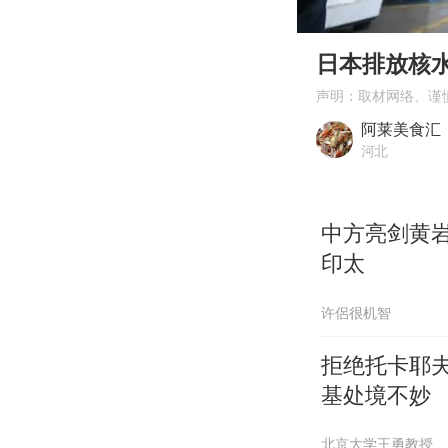
00:00
Play
日本排放核
声明：取材网络、谨
阿莱美食汇
河北
中方亮剑黄
印太
许侶很机智
拒绝托卡耶
基处境不妙
北京大学王勇教授