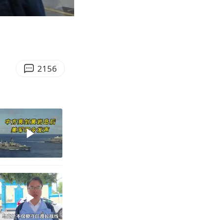
08:26
Enter
fullscreen
2156