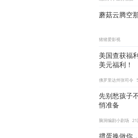
蘑菇云腾空
猪猪爱影视
美国查获福
美元福利！
佛罗里达州张司令
先别愁孩子
悄准备
脑洞编剧小剧场
2
掼蛋换做你