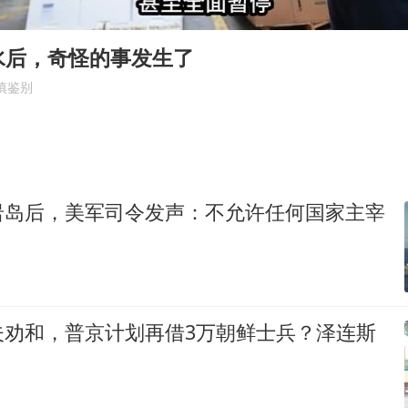
台风灿鸿未来对中国无影响
河南某医院2.33亿工程串标案细节披露
水后，奇怪的事发生了
立秋的仪式感
慎鉴别
朱雨玲晋级WTT横滨冠军赛女单八强
“中国蔬菜之乡”最高温达41.8℃
东方之约 相约未来
岩岛后，美军司令发声：不允许任何国家主宰
夫劝和，普京计划再借3万朝鲜士兵？泽连斯