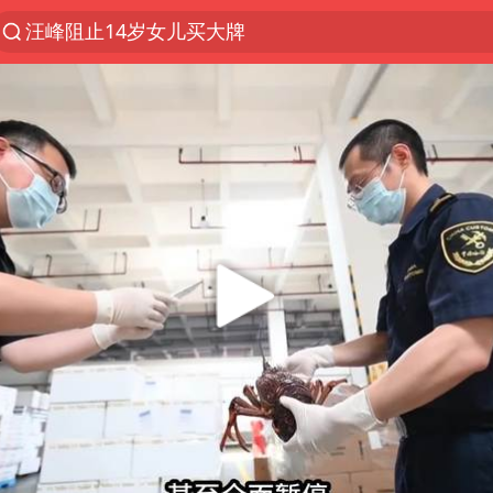
汪峰阻止14岁女儿买大牌
“立秋的第一杯奶茶”又爆单了
四川宜宾市高县发生4.9级地震
王力宏演唱会黄牛带观众藏匿被查获
泰国校园枪击案死亡人数升至7人
佛山通报笔试前13被淘汰后5名进体检
陕西省委书记赶赴柞水县杏坪镇
女孩摆摊卖菌子时收到北大通知书
公司“上四休三”但要降薪1000元
改名后的“青海拉面”店
广岛核爆81周年央视播《奥本海默》