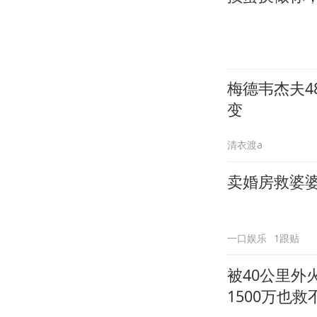
梅德韦杰夫
变
清衣渡a
卖婚房救婆
一口娱乐
1跟贴
被40公里
1500万也救