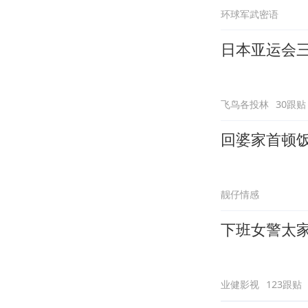
环球军武密语
日本亚运会
飞鸟各投林
30跟贴
回婆家首顿
靓仔情感
下班女警太
业健影视
123跟贴