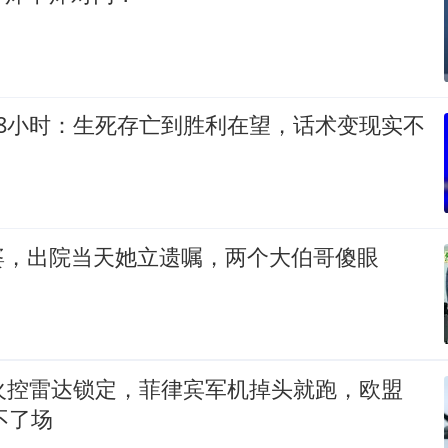
48小时：生死存亡到胜利在望，话术变现实不
婆，出院当天她立遗嘱，两个大伯哥傻眼
外火控雷达锁定，菲律宾军机掉头就跑，欧盟
不了场