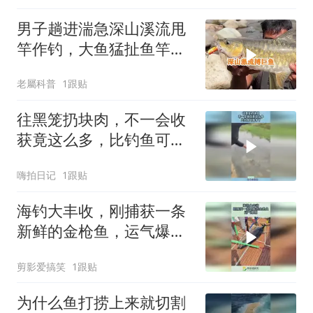
男子趟进湍急深山溪流甩
竿作钓，大鱼猛扯鱼竿，
拉扯过程全程惊心动魄！
老屬科普
1跟贴
往黑笼扔块肉，不一会收
获竟这么多，比钓鱼可强
多了！
嗨拍日记
1跟贴
海钓大丰收，刚捕获一条
新鲜的金枪鱼，运气爆
棚！
剪影爱搞笑
1跟贴
为什么鱼打捞上来就切割