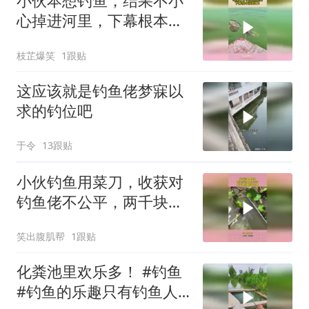
小伙本想钓鱼，结果不小
心掉进河里，下幕根本没
眼看！
枝芷爆笑
1跟贴
这应该就是钓鱼佬梦寐以
求的钓位吧
于令
13跟贴
小伙钓鱼用菜刀，收获对
钓鱼佬不公平，两千块的
鱼杆都不香
笑出腹肌帮
1跟贴
化粪池里欢乐多！ #钓鱼
#钓鱼的乐趣只有钓鱼人