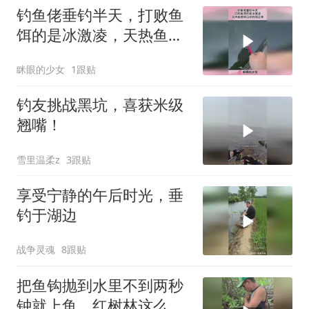
钓鱼佬垂钓半天，打败鱼
饵的是冰激凌，天热鱼想
来口凉的很正常！
眯眼的少女
1跟贴
钓友挑战黑坑，喜获米级
翘嘴！
雪里温柔z
3跟贴
享受宁静的午后时光，垂
钓于湖边
战争灵魂
8跟贴
把鱼钩抛到水里不到两秒
钟就上鱼，红树林这么好