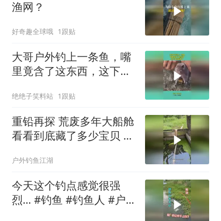
渔网？
好奇趣全球哦
1跟贴
大哥户外钓上一条鱼，嘴
里竟含了这东西，这下大
哥发财了
绝绝子笑料站
1跟贴
重铅再探 荒废多年大船舱
看看到底藏了多少宝贝 #
野钓
户外钓鱼江湖
今天这个钓点感觉很强
烈… #钓鱼 #钓鱼人 #户
外野钓