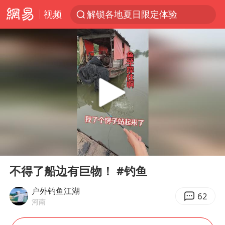
视频
解锁各地夏日限定体验
金饰克价一夜涨回1300元
河南重大刑事案嫌疑人落网
峰哥 汪海林
西湖突现狂风暴雨 游客瞬间被浇透
富婆带资进组给自己硬加60多场吻戏
视频丨中国东方电气集团原党组副书记、董事宋致远被查
00:00
04:39
梁家辉：到内地拍戏不是北上是回归
Play
Ent
full
白海豚将正面袭击贯穿浙江
不得了船边有巨物！ #钓鱼
酒店回应车内过夜被收150元
户外钓鱼江湖
62
河南
“不怕六爷挂得多 就怕六爷挂一颗”