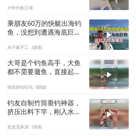
懂#户外钓鱼
户外钓鱼江湖
乘朋友60万的快艇出海钓
鱼，没想到遭遇海底巨
物，这拉力终身难忘
木子酱手工
2跟贴
大哥是个钓鱼高手，大鱼
都不需要遛鱼，直接起竿
拽起大鱼！
搞笑的咕咕鸟
9跟贴
钓友自制竹筒垂钓神器，
挤压出料下竿，刚入水就
迎来凶猛咬口！
皮皮流鼻涕
1跟贴