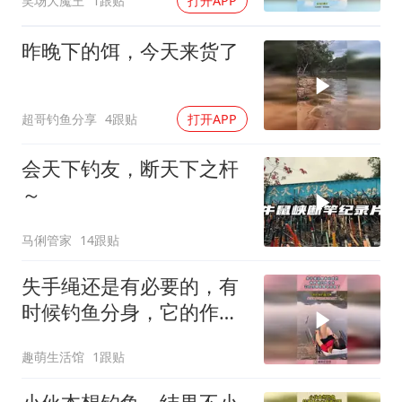
笑场大魔王
1跟贴
打开APP
昨晚下的饵，今天来货了
超哥钓鱼分享
4跟贴
打开APP
会天下钓友，断天下之杆
～
马俐管家
14跟贴
失手绳还是有必要的，有
时候钓鱼分身，它的作用
就体现出来了！
趣萌生活馆
1跟贴