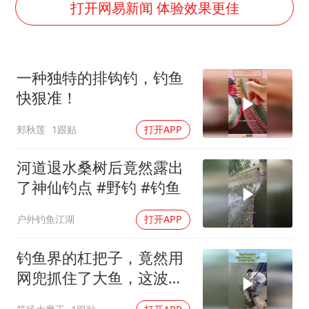
牛津大学一纸声明甩不了锅
打开网易新闻 体验效果更佳
新疆景区自驾服务费改为按车收费
网传《披荆斩棘2026》名单
一种独特的排钩钓，钓鱼
女主硬加吻戏短剧已下架
快狠准！
浙江台州《告全体市民书》
郏秋莲
1跟贴
打开APP
香港宏福苑火灾或由烟头引起
人民的健康、体质、幸福一脉相承
河道退水桑树后竟然露出
了神仙钓点 #野钓 #钓鱼
户外钓鱼江湖
打开APP
钓鱼界的杠把子，竟然用
网兜抓住了大鱼，这波操
作都看傻了！