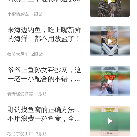
钓鱼的吗
小蜜情感说
1跟贴
来海边钓鱼，吃上嘴新鲜
的海鲜，都不用放盐了！
搞笑大风车
2跟贴
爷爷上鱼孙女帮抄网，这
一老一小配合的不错，一
看就不是第一次出来钓
青青酱爱搞笑
1跟贴
鱼！
野钓找鱼窝的正确方法，
不用浪费一粒鱼食，全都
是经验之谈
破防了笑工厂
3跟贴