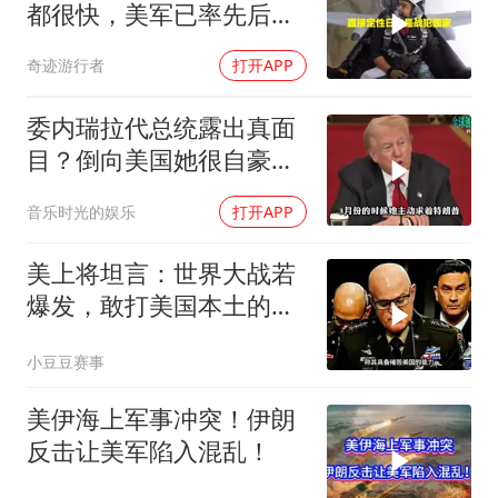
都很快，美军已率先后撤.
局势变成3对1
奇迹游行者
打开APP
委内瑞拉代总统露出真面
目？倒向美国她很自豪
【独家】7月30号，委代
音乐时光的娱乐
打开APP
总统罗德里格斯竟突然开
炮怒点马杜罗，扬言马杜
美上将坦言：世界大战若
罗的外交政策简直
爆发，敢打美国本土的只
有俄罗斯
小豆豆赛事
美伊海上军事冲突！伊朗
反击让美军陷入混乱！