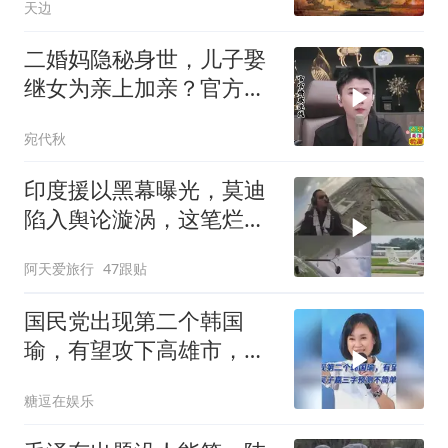
天边
二婚妈隐秘身世，儿子娶
继女为亲上加亲？官方怒
批！
宛代秋
印度援以黑幕曝光，莫迪
陷入舆论漩涡，这笔烂账
如何收场
阿天爱旅行
47跟贴
国民党出现第二个韩国
瑜，有望攻下高雄市，吴
子嘉三字预测不简单
糖逗在娱乐