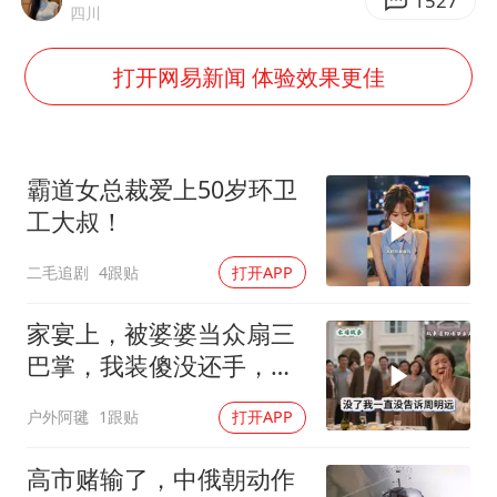
如何把百年大党建设得更加坚强有力
1527
四川
银行午休1.5小时 留个窗口行不行
打开网易新闻 体验效果更佳
余承东口误将24999元电脑报成2499
小伙靠AI减肥 45天瘦40斤进了ICU
李嫣近照曝光
霸道女总裁爱上50岁环卫
嘲讽周星驰无儿女没朋友 李修贤道歉
工大叔！
总书记关心百姓身边这些民生大事
二毛追剧
4跟贴
打开APP
家宴上，被婆婆当众扇三
巴掌，我装傻没还手，悄
悄卖别墅搬家，8天后丈
户外阿毽
1跟贴
打开APP
夫全家10人被新户主请出
家门
高市赌输了，中俄朝动作