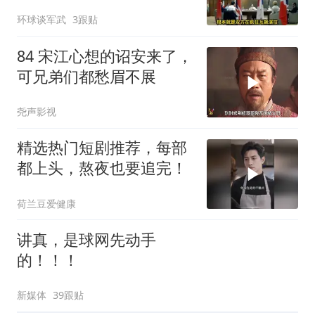
应，送美国进地狱
环球谈军武
3跟贴
84 宋江心想的诏安来了，
可兄弟们都愁眉不展
尧声影视
精选热门短剧推荐，每部
都上头，熬夜也要追完！
荷兰豆爱健康
讲真，是球网先动手
的！！！
新媒体
39跟贴