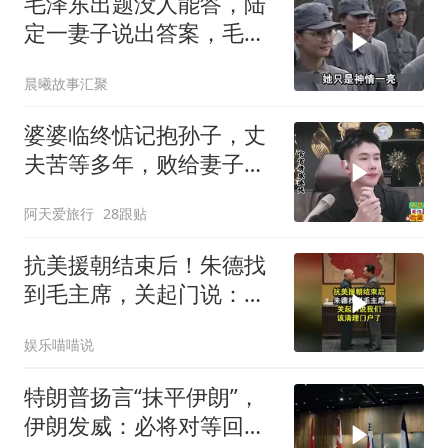
毛泽东出题没人能答，陆
定一妻子说出答案，毛主
席听后高兴异常
晨曦故事汇聚
婆婆临终惦记抱孙子，丈
夫苦等多年，败给妻子的
隐瞒，官官怒怼！
阿天爱旅行
28跟贴
抗美援朝结束后！朱德找
到毛主席，关起门说：我
们该清理门户了
娱乐喵喵说
特朗普扬言“抹平伊朗”，
伊朗发威：必将对等回