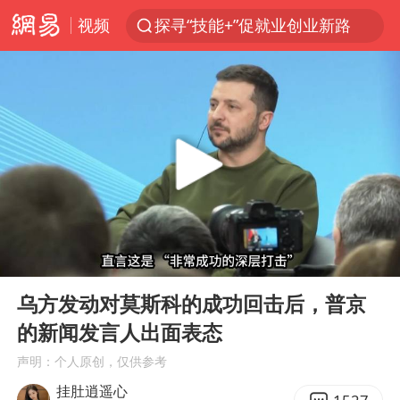
视频
探寻“技能+”促就业创业新路
41岁女子为鼓励女儿考上985研究生
美国退回1000亿美元关税
24小时不关空调 电费反而更低？
维持强台风级！白海豚直奔华东沿海
河南试行周五下午弹性离岗
李亚鹏向地铁吐血女孩捐99999元
00:00
05:40
要给全体职工“应休尽休”的底气
Play
Ent
full
日本籍女网红在韩直播时自杀身亡
乌方发动对莫斯科的成功回击后，普京
的新闻发言人出面表态
“天津之眼”摩天轮附近2人落水
声明：个人原创，仅供参考
儿科医生漏诊获刑：我认错但不能认罪
挂肚逍遥心