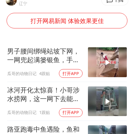
胡彦斌获《歌手2026》歌王
154
辽宁
名创优品回应女子吐槽内裤质量差
打开网易新闻 体验效果更佳
飞机票免费退改真的来了
秋天的第一杯奶茶到底有多火
2名小孩玩手机低头幅度近乎折叠
男子腰间绑绳站坡下网，
38岁演员求职万岁山NPC成功
一网兜起满篓银鱼，手法
娴熟
国防部：中国军队坚决反制任何闹海挑衅图谋
瓜哥的动物日记
4跟贴
打开APP
夯实基础开新局
冰河开化太惊喜！小哥涉
水捞网，这一网下去能满
载而归吗？
瓜哥的动物日记
1跟贴
打开APP
路亚跑毒中鱼遇险，鱼和