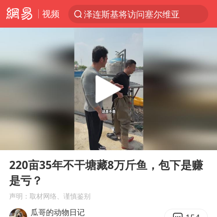
视频
泽连斯基将访问塞尔维亚
“电影+”如何激发千亿级消费新活力？
台风白海豚已进入24小时警戒线
泉州市委书记张毅恭被查
秘鲁和墨西哥宣布恢复外交关系
沙特土耳其巴基斯坦签署共同防务协议
中医教你一招提升气血
00:00
06:45
台风白海豚或吞并鲸鱼 登陆地点更新
Play
Ent
full
全球首个长时储能一体化产业园量产
220亩35年不干塘藏8万斤鱼，包下是赚
是亏？
四川宜宾市高县4.9级地震致1人死亡
声明：取材网络、谨慎鉴别
老中医：立秋后养心是关键
瓜哥的动物日记