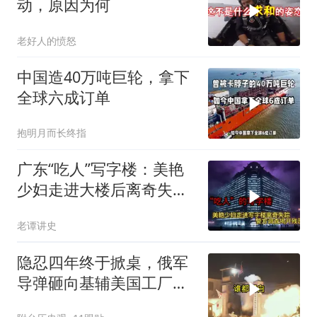
动，原因为何
老好人的愤怒
中国造40万吨巨轮，拿下
全球六成订单
抱明月而长终指
广东“吃人”写字楼：美艳
少妇走进大楼后离奇失
踪，警方调查揭开残忍真
老谭讲史
相
隐忍四年终于掀桌，俄军
导弹砸向基辅美国工厂，
背后这步棋太狠了