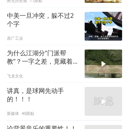
附允历史观
11跟贴
中美一旦冲突，躲不过2
个字
原广工业
为什么江湖分“门派帮
教”？一字之差，竟藏着不
同的生存密码！
飞龙文化
讲真，是球网先动手
的！！！
新媒体
40跟贴
论背景音乐的重要性！！