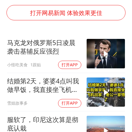
全民健身事业高质量发展
台当局重金为“台独”织“皇帝新衣”
打开网易新闻 体验效果更佳
几元成本的AI广告导致千万市值蒸发
老挝国会主席赛宋蓬逝世
马克龙对俄罗斯5日凌晨
茅台部分直营店飞天茅台提价
袭击基辅反应强烈
白海豚将正面袭击贯穿浙江
小怪吃美食
1跟贴
打开APP
酒店回应车内过夜被收150元
乐享全民健身 共筑健康中国
结婚第2天，婆婆4点叫我
做早饭，我直接坐飞机回
家，老公一家懵了！
雪姐故事多
打开APP
服软了，印尼这次算是彻
底认栽