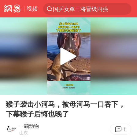
视频
国乒女单三将晋级四强
光影经济撬动暑期消费新蓝海
陈思诚零点晒照为佟丽娅庆生
马克·艾伦退出斯诺克中国公开赛
郑丽文：台湾从来没有“独立”过
新疆优化调整景区内自驾服务费
情侣平潭拍日出坠崖1死1伤
00:00
00:10
酒店花洒现排泄物住客索赔遭拒
Play
Ent
full
杭州全市有序停课
猴子袭击小河马，被母河马一口吞下，
下幕猴子后悔也晚了
上四休三，但降薪1000元，你接受吗？
36岁男演员成景区NPC后人气爆棚
一鹞动物
1
山东