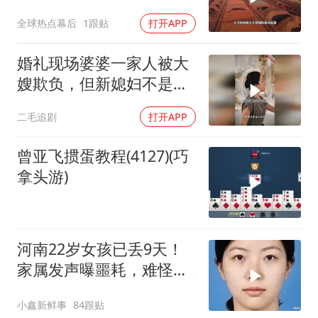
全球热点幕后
1跟贴
打开APP
婚礼现场婆婆一家人被大
嫂欺负，但新媳妇不是好
惹的！
二毛追剧
打开APP
曾亚飞掼蛋教程(4127)(巧
拿头游)
河南22岁女孩已丢9天！
家属发声曝噩耗，难怪搜
救犬也闻不到气味
小鑫新鲜事
84跟贴