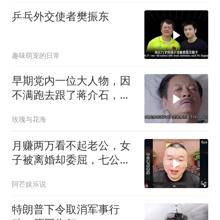
乒乓外交使者樊振东
趣味萌宠的日常
早期党内一位大人物，因
不满跑去跟了蒋介石，不
料晚年竟悲惨死
玫瑰与花海
月赚两万看不起老公，女
子被离婚却委屈，七公怒
怼太解气！
阿芒娱乐说
特朗普下令取消军事行