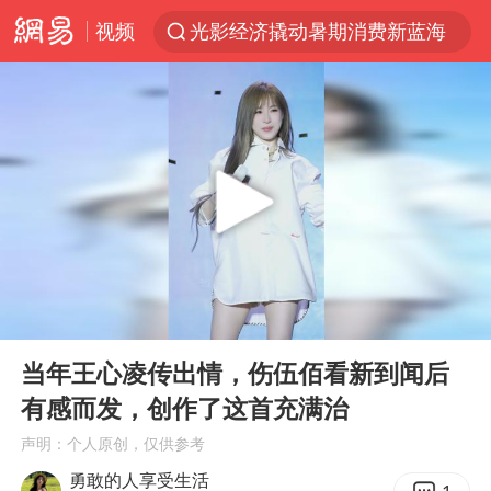
视频
光影经济撬动暑期消费新蓝海
WTT横滨冠军赛国乒女单三将晋级四强
浙江上海等地有大雨或暴雨
《欢迎来龙餐馆》口碑
西湖突现狂风暴雨 游客瞬间被浇透
情侣在平潭拍日出时坠崖致一死一伤
香港正式允许“拒绝抢救”
00:00
00:33
视频丨中国东方电气集团原党组副书记、董事宋致远被查
Play
Ent
full
“不怕六爷挂得多 就怕六爷挂一颗”
当年王心凌传出情，伤伍佰看新到闻后
有感而发，创作了这首充满治
杭州全市有序停课
声明：个人原创，仅供参考
直击东北超：哈尔滨vs通辽
勇敢的人享受生活