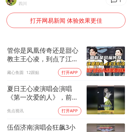
香港宏福苑火灾或由烟头引起
1
四川
几元成本的AI广告导致千万市值蒸发
打开网易新闻 体验效果更佳
浙江台州《告全体市民书》
酒店回应车内过夜被收150元
白海豚将正面袭击贯穿浙江
管你是凤凰传奇还是甜心
商场现钱学森巨幅海报 负责人回应
教主王心凌，到点了江苏
人就是要回家的！
乐享全民健身 共筑健康中国
藏心鱼圆
12跟贴
打开APP
夏日王心凌演唱会演唱
《第一次爱的人》，前奏
一响是谁的青春又回来
焦点视讯
打开APP
了，网友：每次一看王心
凌的视频就会突然
伍佰济南演唱会狂飙3小