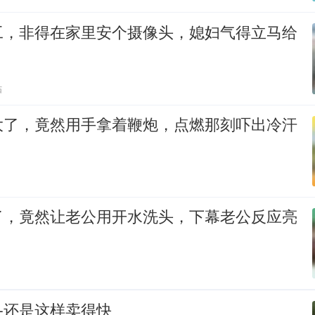
工，非得在家里安个摄像头，媳妇气得立马给
贴
大了，竟然用手拿着鞭炮，点燃那刻吓出冷汗
了，竟然让老公用开水洗头，下幕老公反应亮
—还是这样卖得快