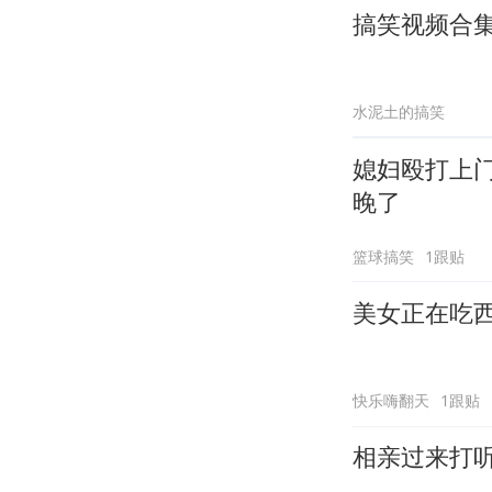
搞笑视频合
水泥土的搞笑
媳妇殴打上
晚了
篮球搞笑
1跟贴
美女正在吃
快乐嗨翻天
1跟贴
相亲过来打