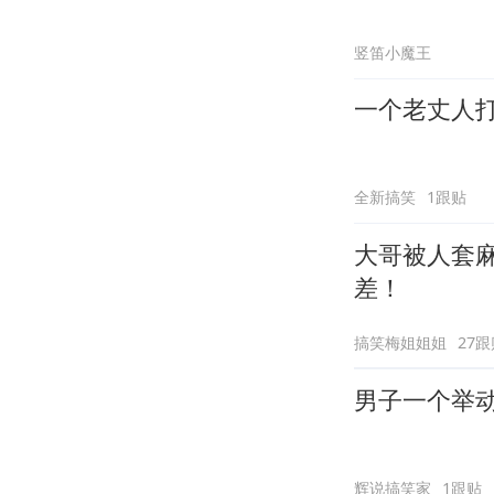
竖笛小魔王
一个老丈人
全新搞笑
1跟贴
大哥被人套
差！
搞笑梅姐姐姐
27跟
男子一个举
辉说搞笑家
1跟贴