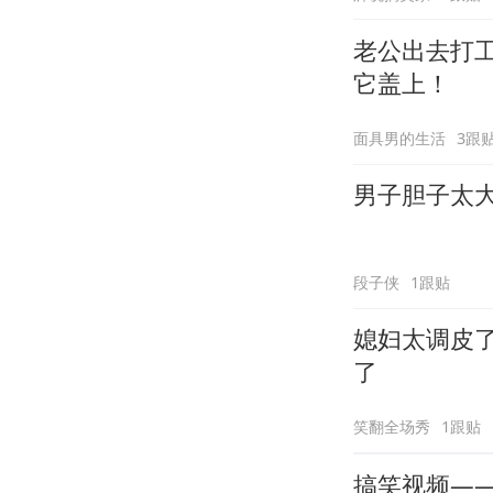
老公出去打
它盖上！
面具男的生活
3跟
男子胆子太
段子侠
1跟贴
媳妇太调皮
了
笑翻全场秀
1跟贴
搞笑视频—