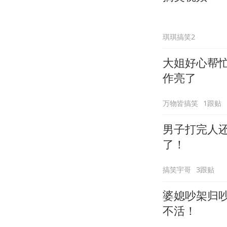
琪琪搞笑2
大姐好心帮
作亮了
万物皆搞笑
1跟贴
男子打完人
了！
搞笑宇哥
3跟贴
婆媳吵架归
不活！