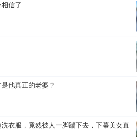
会相信了
才是他真正的老婆？
边洗衣服，竟然被人一脚踹下去，下幕美女直