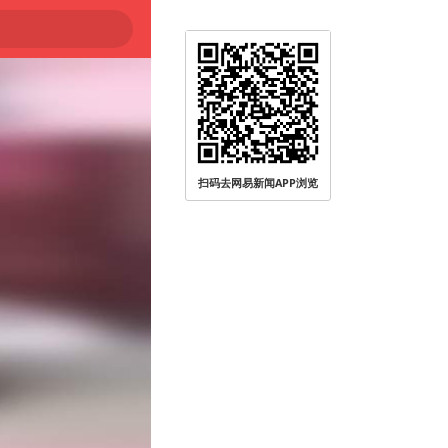
扫码去网易新闻APP浏览
被查