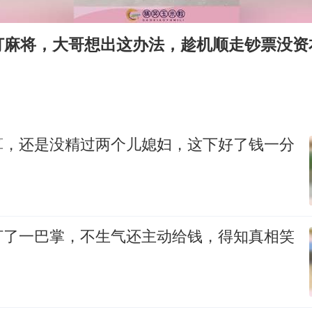
郑丽文：台湾从来没有“独立”过
董璇小酒窝朵朵为佟丽娅庆生
打麻将，大哥想出这办法，趁机顺走钞票没资
媒体：“内容由AI生成”不是免责盾牌
多个明星演唱会取消
西贝创始人贾国龙押注鲜羊赛道
女儿为争财产堵门阻挠父亲出殡
算，还是没精过两个儿媳妇，这下好了钱一分
美国AI开始攻击真人了
人民的健康、体质、幸福一脉相承
打了一巴掌，不生气还主动给钱，得知真相笑