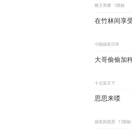
梗王突袭
1跟贴
在竹林间享
小陆搞笑日常
大哥偷偷加
十点笑天下
思思来喽
搞笑的思思
17跟贴