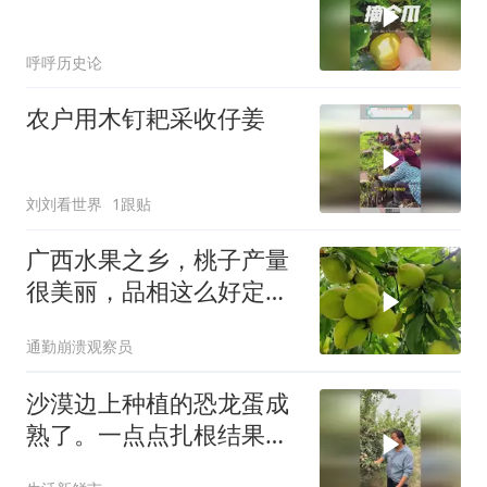
呼呼历史论
农户用木钉耙采收仔姜
刘刘看世界
1跟贴
广西水果之乡，桃子产量
很美丽，品相这么好定能
有好价钱
通勤崩溃观察员
沙漠边上种植的恐龙蛋成
熟了。一点点扎根结果，
每一颗