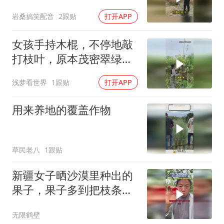
岩桑搞笑配音
2跟贴
打开APP
女孩手持木棍，不停地敲
打枝叶，原本茂密翠绿的
叶片纷纷脱
浅梦看世界
1跟贴
打开APP
用来养地的覆盖作物
草民老八
1跟贴
新疆女子晒沙漠里种出的
果子，果子多到把枝条都
压弯了
无限鹤壁