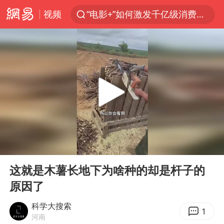
视频
“电影+”如何激发千亿级消费新活力？
全球首个长时储能一体化产业园量产
台风白海豚已进入24小时警戒线
中国女篮70-67险胜尼日利亚女篮
四川宜宾市高县4.9级地震致1人死亡
名创优品回应女子吐槽内裤质量差
上海：台风白海豚或将带来龙卷风
00:00
00:57
出口禁令驱动有色板块大涨
Play
Ent
full
胜宏科技：股票交易异常波动
这就是木薯长地下为啥种的却是杆子的
原因了
秋天的第一杯奶茶到底有多火
U17国足三连胜晋级明日之星半决赛
科学大搜索
1
河南