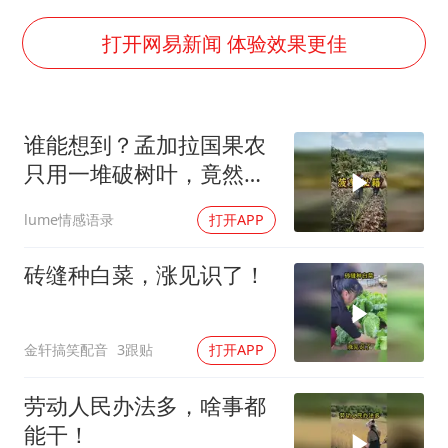
国乒男单横滨冠军赛全军覆没
38岁演员求职万岁山NPC成功
打开网易新闻 体验效果更佳
东航：国内客票提前14天免费退改
胡彦斌韩磊 谁帮谁
谁能想到？孟加拉国果农
胡彦斌获《歌手2026》歌王
只用一堆破树叶，竟然能
百花奖开幕式
让菠萝产量翻倍
lume情感语录
打开APP
夯实基础开新局
砖缝种白菜，涨见识了！
金轩搞笑配音
3跟贴
打开APP
劳动人民办法多，啥事都
能干！