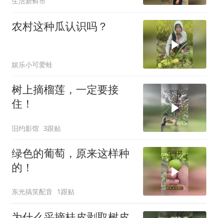
生活新鲜市
农村这种瓜认识吗？
娱乐小可爱蛙
树上摘榴莲，一定要接
住！
旧约影馆
3跟贴
绿色的葡萄，原来这样种
的！
东光搞笑配音
1跟贴
为什么采摘桂皮剥取树皮