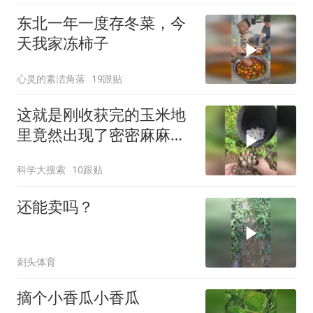
东北一年一度存冬菜，今
天我家冻柿子
心灵的素洁角落
19跟贴
这就是刚收获完的玉米地
里竟然出现了密密麻麻白
蛋的原因
科学大搜索
10跟贴
还能卖吗？
刺头体育
摘个小香瓜小香瓜