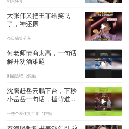
刺头体育
大张伟又把王菲给笑飞
了，神还原
今日搞笑分享
何老师情商太高，一句话
解开劝酒难题
剧能追吧
2跟贴
沈腾赶岳云鹏下台，下秒
小岳岳一句话，捶背道歉
一条龙
一整个爱住笑世界
1跟贴
秦海璐教科书表演勾引 这