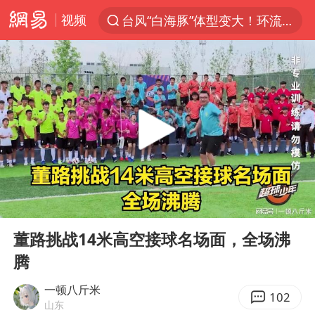
视频
台风“白海豚”体型变大！环流面积接近13个浙江那么大
上半年我国机械工业经济运行稳中有进
汪峰阻止14岁女儿买大牌
女子开一天一夜空调后二氧化碳中毒
王力宏演唱会黄牛带观众藏匿被查获
官方通报教师招聘笔试前13名被淘汰
泰国校园枪击案死亡人数升至7人
00:00
00:37
陕西省委书记赶赴柞水县杏坪镇
Play
Ent
full
女孩摆摊卖菌子时收到北大通知书
董路挑战14米高空接球名场面，全场沸
腾
改名后的“青海拉面”店
广岛核爆81周年央视播《奥本海默》
一顿八斤米
102
山东