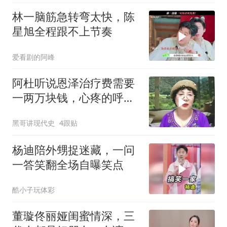
林一脑筋急转弯太快，陈
星旭全程跟不上节奏
爱看剧的阿峰
阿杜听说恩泽治疗费需要
一两万块钱，心疼的呼吸
都不正常啦
黑哥讲现代史
4跟贴
杨迪陪外甥捉迷藏，一问
一答笑翻全场自曝笑点
酷小子玩体彩
董璇佟丽娅闺蜜情深，三