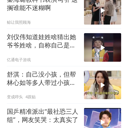
搁谁能不迷糊啊
鲸让我照顾海
刘仪伟知道娃姓啥猜出她
爷爷姓啥，自称自己是半
仙，结果娃让她猜姥姥叫
亿通电子游戏
啥
舒淇：自己没小孩，但帮
林心如等多人带过小孩，
经验丰富！
变成哔头
4跟贴
国乒精准派出“最社恐三人
组”，网友笑哭：太真实了