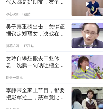
代人都是好朋友，友谊令
人羡慕
冰心说影
1跟贴
吴子嘉重磅出击：关键证
据锁定郑丽文，决战在
即！
折花几暮c
17跟贴
贾玲自曝想搬去三亚休
息，沈腾一句话吐槽全场
爆笑，太有梗了！
周哥一影视
李静带全家上节目，都要
把戴军拉上，戴军竟比她
老公还懂家里事