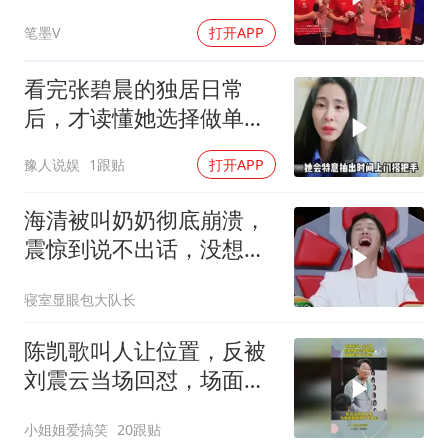
笔墨V
打开APP
看完张碧晨的独居日常
后，才读懂她选择做单亲
妈妈的底气
豫人说娱
1跟贴
打开APP
海清被叫奶奶彻底崩溃，
震惊到说不出话，没想到
是一场乌龙
寝室显眼包大队长
陈凯歌叫人让位置，反被
刘震云当场回怼，场面尬
到下不来台
小姐姐爱搞笑
20跟贴