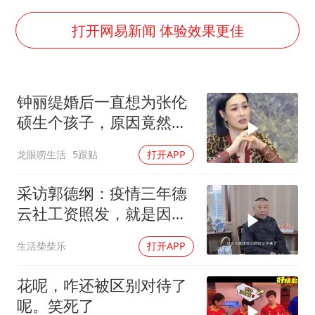
四川宜宾市高县发生4.9级地震
河南某医院2.33亿工程串标案细节披露
打开网易新闻 体验效果更佳
男子杀人后逃进深山21年活得像野人
立秋的仪式感
钟丽缇婚后一直想为张伦
公司“上四休三”但要降薪1000元
硕生个孩子，原因竟然是
A股收盘：三大指数均涨超1%
老公长得太帅了？
龙眼唠生活
5跟贴
打开APP
朱雨玲晋级WTT横滨冠军赛女单八强
东方之约 相约未来
采访郭德纲：疫情三年德
云社工资照发，就是因为
师徒如父子！
生活柴柴乐
打开APP
花呢，咋还被区别对待了
呢。笑死了