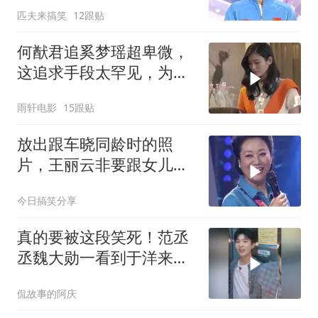
匹夫来搞笑
12跟贴
何猷君追奚梦瑶超卑微，
这追求手段太罕见，为爱
妥协令人咋舌
雨轩电影
15跟贴
放出跟车晓同龄时的照
片，王丽云非要跟女儿比
美，杨帆脱口一句话全场
今日搞笑分享
笑翻
真的要被这段笑死！范丞
丞魏大勋一看到于洋来
了，立马拔腿就跑
侃故事的阿庆