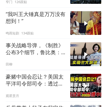
窄门
126跟贴
“我叫王大锤真是万万没有
想到！”
鸣雨短剧
134跟贴
事关战略导弹，《制胜》
公布3个细节，鲁比奥：
但愿中美不会冲突
田柳
豪赌中国会忍让？美国太
平洋司令部司令：透过实
力威慑中国
观星赏月