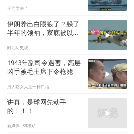
早明白了一个道理
王同学来了
伊朗养出白眼狼了？躲了
半年的领袖，家底被以色
列摸得一干二净
附允历史观
1943年副司令遇害，高层
凶手被毛主席下令枪毙
男人吻女人是一种口福
讲真，是球网先动手
的！！！
新媒体
39跟贴