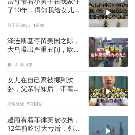
岳母带着小舅子在我家住
了10年，得知我给女儿买
车后，小舅子突
量子驱动QD
1跟贴
泽连斯基停留美国之际，
大乌曝出严重丑闻，欧洲
或彻夜难眠
雅儿姐爱追剧
女儿在自己家被挪到次
卧，父亲得知后，带着中
介直接上门卖房
呆毛隆隆
572跟贴
越南看着菲律宾被收拾，
12年前吃过大亏后，邻国