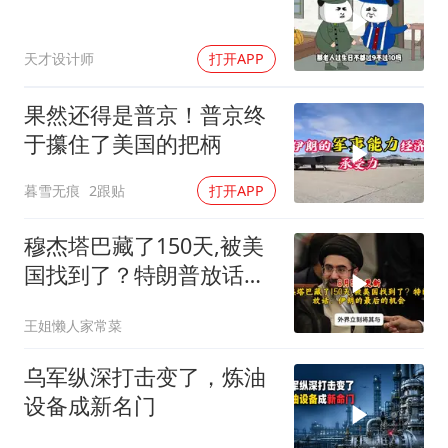
天才设计师
打开APP
果然还得是普京！普京终
于攥住了美国的把柄
暮雪无痕
2跟贴
打开APP
穆杰塔巴藏了150天,被美
国找到了？特朗普放话：
伊朗的最后的机会
王姐懒人家常菜
乌军纵深打击变了，炼油
设备成新名门