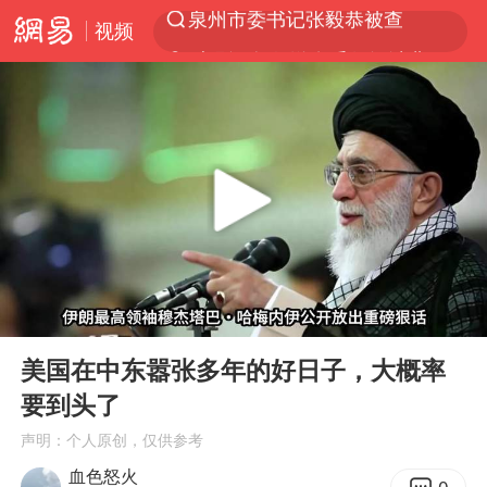
视频
“电影+”如何激发千亿级消费新活力？
全球首个长时储能一体化产业园量产
中国女篮70-67险胜尼日利亚女篮
台风白海豚已进入24小时警戒线
四川宜宾高县4.9级地震致1死
上海：台风白海豚或将带来龙卷风
秋天的第一杯奶茶到底有多火
00:00
05:50
38岁演员求职万岁山NPC成功
Play
Ent
full
国乒男单横滨冠军赛全军覆没
美国在中东嚣张多年的好日子，大概率
要到头了
胡彦斌获《歌手2026》歌王
声明：个人原创，仅供参考
U17国足三连胜晋级明日之星半决赛
血色怒火