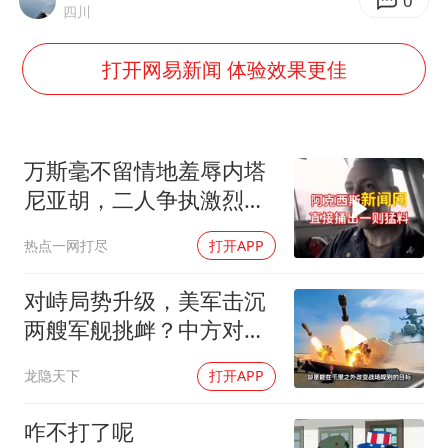
美股存储板块集体大跌
0
四川
胜宏科技：股票交易异常波动
打开网易新闻 体验效果更佳
中巨芯：上半年归母净利润1405.77万元
东航：国内客票提前14天免费退改
名创优品回应女子吐槽内裤质量差
万斯毫不留情地羞辱内塔
日本试射“战斧”导弹，国防部回应
尼亚胡，二人争执激烈，
特朗普则毫无反应
夯实基础开新局
热点一网打尽
打开APP
对峙局势升级，美军击沉
两艘军舰挑衅？中方对美
亮出“杀手锏”
龙隐天下
打开APP
咋不打了呢