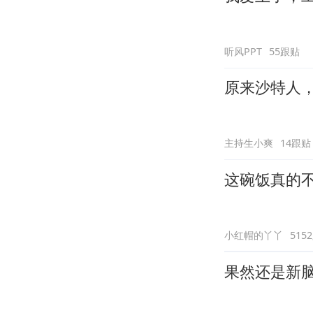
听风PPT
55跟贴
原来沙特人
主持生小爽
14跟贴
这碗饭真的
小红帽的丫丫
515
果然还是新