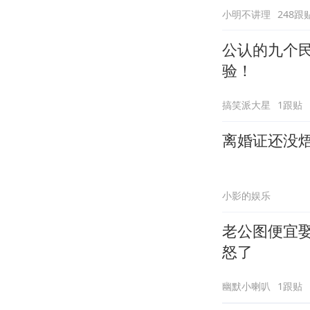
小明不讲理
248跟
公认的九个
验！
搞笑派大星
1跟贴
离婚证还没焐
小影的娱乐
老公图便宜
怒了
幽默小喇叭
1跟贴