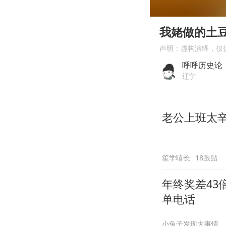
00:00
Play
我姥做的土
声明：虚构演绎，仅
呼呼历史论
辽宁
老公上班太
笙学嘻长
18跟贴
年终奖差43
单电话
小兔子发现大事情