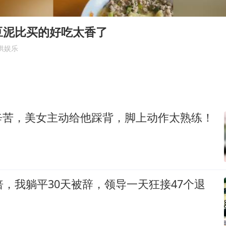
法国下周开始禁止未经同意的电话营销
村民谈“梅姨”：叫的其实是“媒姨”
豆泥比买的好吃太香了
“深圳地面沉降致车辆损坏”不实
供娱乐
外交部发言人就广岛核爆81周年等答记者问
感觉全东北都在等7号
多地要求领导干部带头休假
辛苦，美女主动给他踩背，脚上动作太熟练！
80后女柜员逆袭成4200亿银行副行长
奋进开新局 实干挑大梁
倍，我躺平30天被辞，领导一天狂接47个退