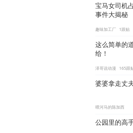
宝马女司机
事件大揭秘
趣味加工厂
1跟贴
这么简单的
给！
泽哥说动漫
165跟
婆婆拿走丈
喂河马的陈加西
公园里的高