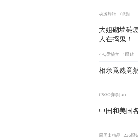
动漫舞姬
7跟贴
大姐砌墙砖
人在捣鬼！
小Q爱搞笑
1跟贴
相亲竟然竟
CSGO赛事Jun
中国和美国
周周出精品
236跟