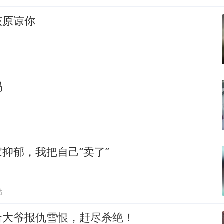
该原谅你
吗
抑郁，我把自己“卖了”
贴
给大爷报仇雪恨，赶尽杀绝！