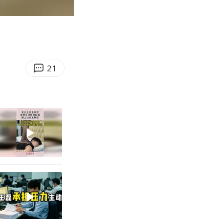
04:32
Enter
fullscreen
21