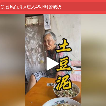
台风白海豚进入48小时警戒线
以“新”破局 首发经济点亮城市消费活力
佛得角门将亮相智利俱乐部主场
中方回应是否在太平洋海底开采稀土
宇树科技发行价格150.80元/股
看守所辅警收受10万获刑1年
宇树科技王兴兴身家有望超200亿元
五粮液渠道价一箱上涨近百元
CIA被曝已秘密设立古巴工作组
U17国足1分钟轰2球
泰国一女公务员妆容引争议 本人回应