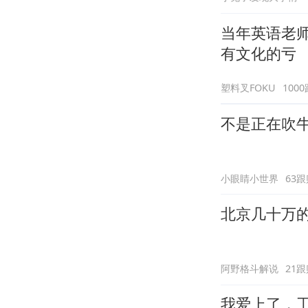
当年英语老
有文化的亏
塑料叉FOKU
100
不是正在吹
小眼睛小世界
63跟
北京几十万的
阿野格斗解说
21跟
我爱上了，