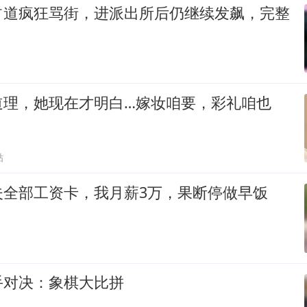
占道疯狂骂街，进派出所后仍继续发飙，完整
道理，她现在才明白…嫁妆咱要，彩礼咱也
贴
夫全部工资卡，我月薪3万，果断停做早饭
手对决：象棋大比拼