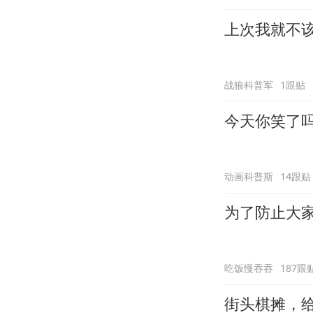
上次我就不
战狼科普军
1跟贴
今天你笑了
动画科普斯
14跟贴
为了防止大家
吃饭慢吞吞
187跟
街头棋摊，