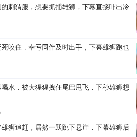
制的刺猬服，想要抓捕雄狮，下幕直接吓出冷
死死咬住，幸亏同伴及时出手，下幕雄狮跑也
里喝水，被大猩猩拽住尾巴甩飞，下秒雄狮想
贴
避雄狮追赶，居然一跃跳下悬崖，下幕雄狮后