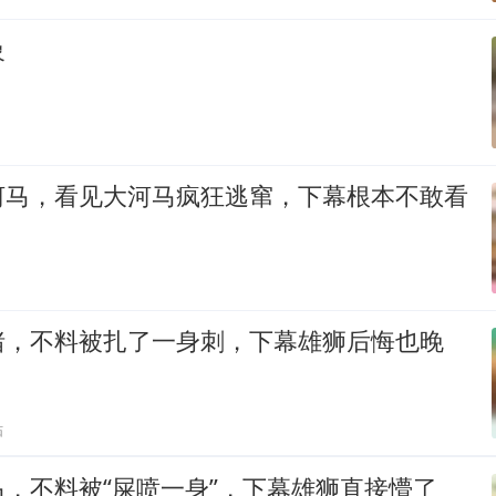
象
河马，看见大河马疯狂逃窜，下幕根本不敢看
猪，不料被扎了一身刺，下幕雄狮后悔也晚
贴
，不料被“屎喷一身”，下幕雄狮直接懵了