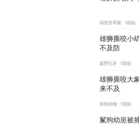
搞笑世界窗
1跟贴
雄狮撕咬小
不及防
森野纪录
1跟贴
雄狮撕咬大
来不及
辣辣动物
1跟贴
鬣狗幼崽被