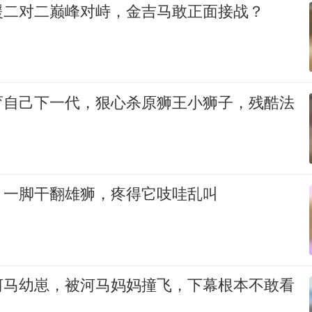
援二对二巅峰对峙，金吉马敢正面接战？
育自己下一代，狠心杀原狮王小狮子，残酷法
！一脚干翻雄狮，疼得它吱哇乱叫
河马幼崽，被河马妈妈撞飞，下幕根本不敢看