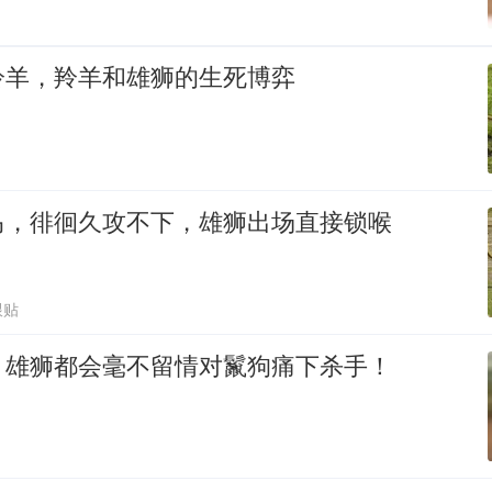
羚羊，羚羊和雄狮的生死博弈
马，徘徊久攻不下，雄狮出场直接锁喉
跟贴
，雄狮都会毫不留情对鬣狗痛下杀手！