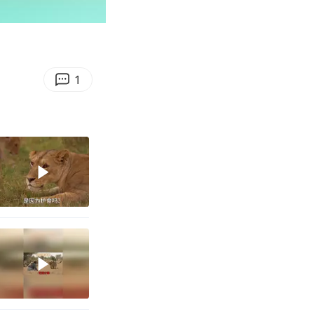
00:11
Enter
fullscreen
1