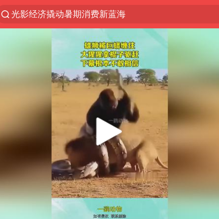
马克·艾伦退出斯诺克中国公开赛
新疆优化调整景区内自驾服务费
梁家辉：到内地拍戏不是北上是回归
茅台部分直营店飞天茅台提价
情侣在平潭拍日出时坠崖致一死一伤
泰国初中生饮弹自尽前开了26枪
台当局重金为“台独”织“皇帝新衣”
几元成本的AI广告导致千万市值蒸发
老挝国会主席赛宋蓬逝世
夏日经济乘“热”而上 消费市场向“新”而行
白海豚将正面袭击贯穿浙江