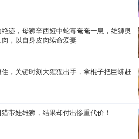
物绝迹，母狮辛西娅中蛇毒奄奄一息，雄狮奥
血肉，以自身皮肉续命爱妻
缠住，关键时刻大猩猩出手，拿棍子把巨蟒赶
围猎带娃雄狮，结果却付出惨重代价！