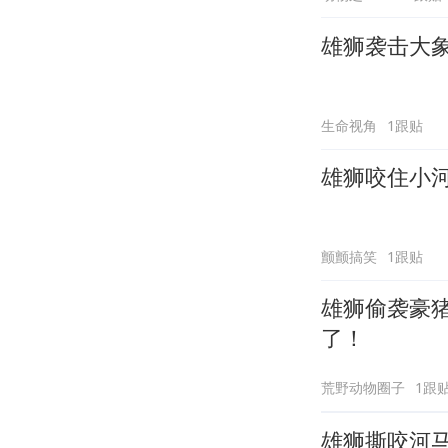
雄狮袭击大
生命视角
1跟贴
雄狮咬住小
颤颤搞笑
1跟贴
雄狮偷袭豪
了！
荒野动物圈子
1跟
雄狮撕咬河马