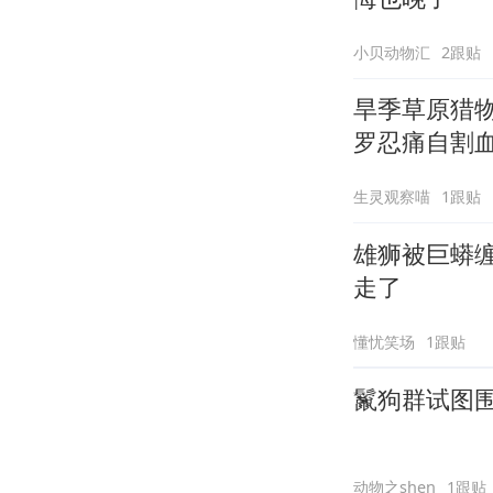
小贝动物汇
2跟贴
旱季草原猎
罗忍痛自割
生灵观察喵
1跟贴
雄狮被巨蟒
走了
懂忧笑场
1跟贴
鬣狗群试图
动物之shen
1跟贴