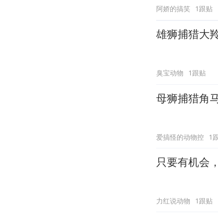
阿娇的搞笑
1跟贴
雄狮捕猎大
臭宝动物
1跟贴
母狮捕猎角
爱搞怪的动物控
1
只要有机会
力红说动物
1跟贴