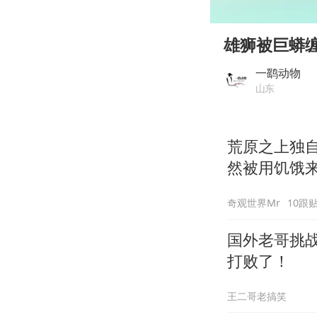
00:00
Play
雄狮被巨蟒
一鹞动物
山东
荒原之上独
然被用饥饿
奇观世界Mr
10跟
国外老哥挑
打败了！
王二哥老搞笑