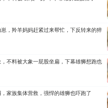
幼崽，羚羊妈妈赶紧过来帮忙，下反转来的猝
象，不料被大象一屁股坐扁，下幕雄狮想跑也
捕，家族集体营救，强悍的雄狮也吓跑了