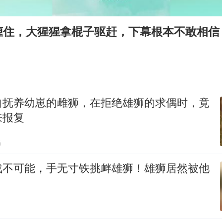
酒店回应车内过夜被收150元
黄金牛市回来了吗
缠住，大猩猩拿棍子驱赶，下幕根本不敢相信
酒店花洒现排泄物住客索赔遭拒
杭州全市有序停课
36岁男演员成景区NPC后人气爆棚
乐享全民健身 共筑健康中国
自抚养幼崽的雌狮，在拒绝雄狮的求偶时，竟
来报复
贴
战不可能，手无寸铁挑衅雄狮！雄狮居然被他