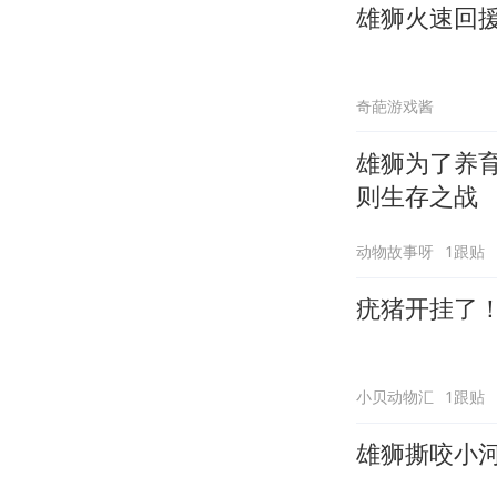
雄狮火速回
奇葩游戏酱
雄狮为了养
则生存之战
动物故事呀
1跟贴
疣猪开挂了
小贝动物汇
1跟贴
雄狮撕咬小