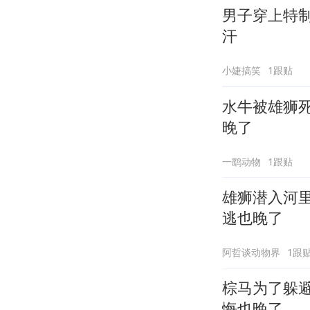
男子穿上特
汗
小婕搞笑
1跟贴
水牛被雄狮
晚了
一鹞动物
1跟贴
雄狮潜入河
逃也晚了
阿哲谈动物界
1跟
棕马为了躲
悔也晚了