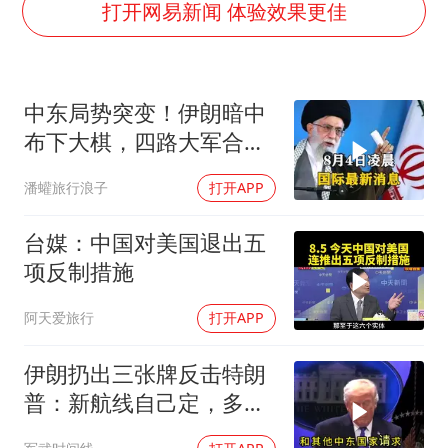
24小时不关空调 电费会更低吗
打开网易新闻 体验效果更佳
中国养老床位“三连降”
哪吒汽车南宁工厂设备降价20%拍卖
中东局势突变！伊朗暗中
我国编制完成新版全月地质图
布下大棋，四路大军合
郑国霖回应去景区上班被保安拦下
围，特朗普面临死局
潘蠸旅行浪子
打开APP
U17国足1分钟轰2球
外交部发言人就广岛核爆81周年等答记者问
台媒：中国对美国退出五
奋进开新局 实干挑大梁
项反制措施
阿天爱旅行
打开APP
伊朗扔出三张牌反击特朗
普：新航线自己定，多国
保证不参战，海峡不回战