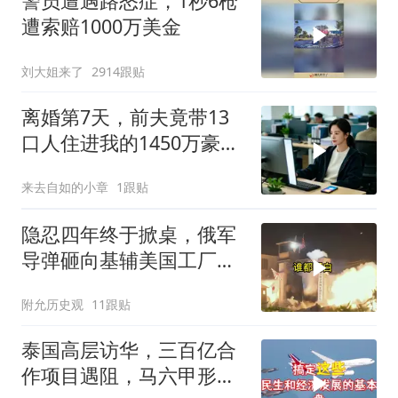
警员遭遇路怒症，1秒6枪
遭索赔1000万美金
刘大姐来了
2914跟贴
离婚第7天，前夫竟带13
口人住进我的1450万豪
宅，一开门全傻眼
来去自如的小章
1跟贴
隐忍四年终于掀桌，俄军
导弹砸向基辅美国工厂，
背后这步棋太狠了
附允历史观
11跟贴
泰国高层访华，三百亿合
作项目遇阻，马六甲形势