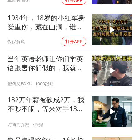
军武时间线
打开APP
前状态
1934年，18岁的小红军身
受重伤，藏在山洞，谁料
被民团头目发现
仅仅解说
打开APP
当年英语老师让你们学英
语跟害你们似的，我就是
吃了没有文化的亏
塑料叉FOKU
1000跟贴
132万年薪被砍成2万，我
不吵不闹，等来对手13倍
年薪挖我
时尚的弄潮
7跟贴