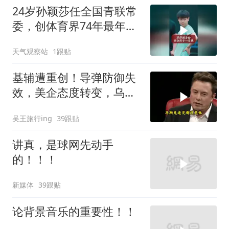
24岁孙颖莎任全国青联常
委，创体育界74年最年轻
纪录
天气观察站
1跟贴
基辅遭重创！导弹防御失
效，美企态度转变，乌处
境艰难
吴王旅行ing
39跟贴
讲真，是球网先动手
的！！！
新媒体
39跟贴
论背景音乐的重要性！！