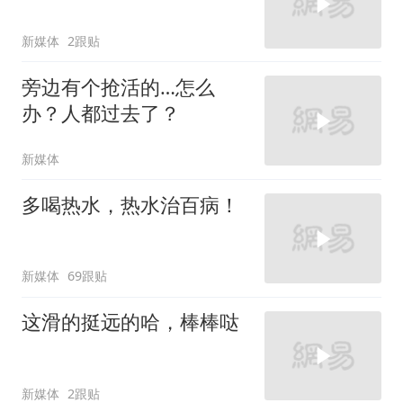
新媒体
2跟贴
旁边有个抢活的…怎么
办？人都过去了？
新媒体
多喝热水，热水治百病！
新媒体
69跟贴
这滑的挺远的哈，棒棒哒
新媒体
2跟贴