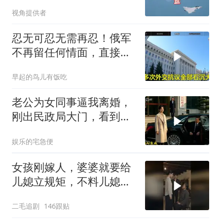
生变
视角提供者
忍无可忍无需再忍！俄军
不再留任何情面，直接炸
平基辅美国军工厂
早起的鸟儿有饭吃
老公为女同事逼我离婚，
刚出民政局大门，看到我
上了省长爸爸的专车
娱乐的宅急便
女孩刚嫁人，婆婆就要给
儿媳立规矩，不料儿媳不
是好惹的！
二毛追剧
146跟贴