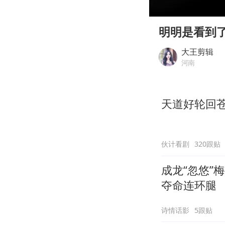
00:00
Play
明明是看到
大王剪辑
河南
天道好轮回
伙计看剧
320跟贴
成龙“忽悠”
夺命连环腿
诗情话影
5跟贴