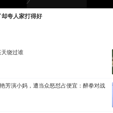
我国外贸延续良好增长态势
陈幸同晋级WTT横滨冠军赛8强
了却夸人家打得好
宇树科技中一签需缴款7.54万元
国防部：中国军队坚决反制任何闹海挑衅图谋
百花奖开幕式
广东雷州通报特教老师招聘违规事件
苍天饶过谁
两名乘客在飞机上因调节座椅起冲突
女儿为争财产堵门阻挠父亲出殡
夯实基础开新局
梅艳芳演小妈，遭当众怒怼占便宜：醉拳对战