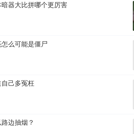
本暗器大比拼哪个更厉害
亮怎么可能是僵尸
道自己多冤枉
以路边抽烟？