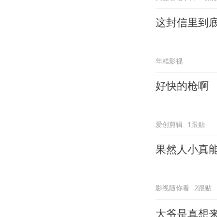
这封信里到
年糕影视
好快的枪啊
爱创剪辑
1跟贴
果然人小真
影视随你看
2跟贴
大爷是真想