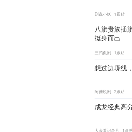
剧说小妖
1跟贴
八旗贵族插
挺身而出
三鸭侃剧
1跟贴
想过边境线
阿佳说剧
2跟贴
成龙经典高
大金看记录片
1跟