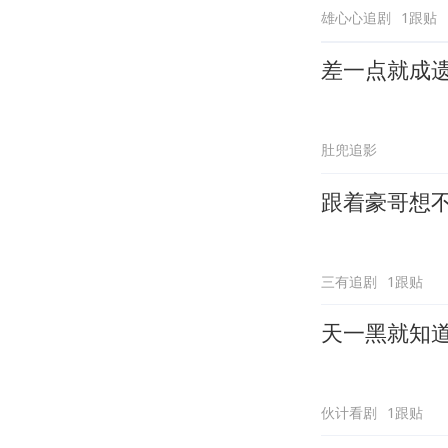
雄心心追剧
1跟贴
差一点就成
肚兜追影
跟着豪哥想
三有追剧
1跟贴
天一黑就知
伙计看剧
1跟贴