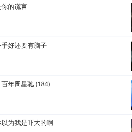
是你的谎言
身手好还要有脑子
年周星驰 (184)
你以为我是吓大的啊