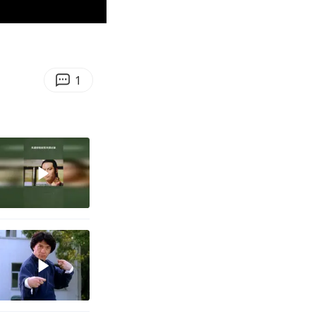
00:16
Enter
fullscreen
1