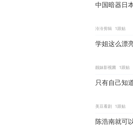
中国暗器日
泠泠剪辑
1跟贴
学姐这么漂
靓妹影视菌
1跟贴
只有自己知
美豆看剧
1跟贴
陈浩南就可