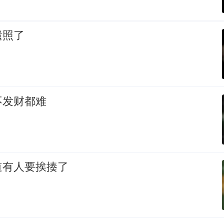
遗照了
不发财都难
道有人要挨揍了