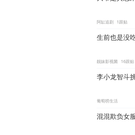
阿缸追剧
1跟贴
生前也是没
靓妹影视菌
16跟贴
李小龙智斗
葡萄唠生活
混混欺负女