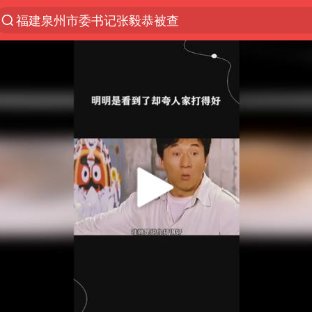
福建泉州市委书记张毅恭被查
胡塞武装袭击也门政府军军营
“电影+”如何激发千亿级消费新活力？
日本试射“战斧”导弹，国防部回应
东航：国内客票提前14天免费退改
台风白海豚中心风力增强
向鹏0-3不敌张本智和
四川宜宾市高县4.9级地震致1人死亡
超颖电子拟投资20.86亿建设新项目
“新疆阿勒泰八月能滑雪”不实
刘国正说向鹏打得很窝囊