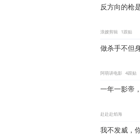
反方向的枪
浪嫂剪辑
1跟贴
做杀手不但
阿萌讲电影
4跟贴
一年一影帝，百
赴赴赴焰海
我不发威，