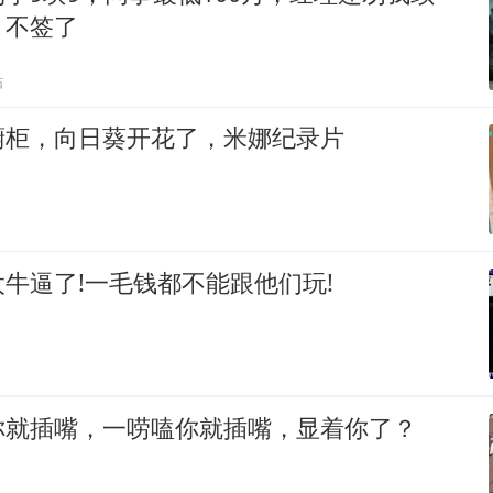
：不签了
贴
橱柜，向日葵开花了，米娜纪录片
牛逼了!一毛钱都不能跟他们玩!
你就插嘴，一唠嗑你就插嘴，显着你了？