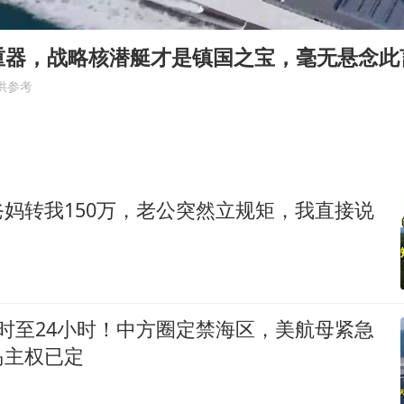
2名小孩玩手机低头幅度近乎折叠
“中国蔬菜之乡”最高温达41.8℃
重器，战略核潜艇才是镇国之宝，毫无悬念此
老人离世案亲属质疑记录仪
供参考
老中医：立秋后养心是关键
U17国足点球大战淘汰河床晋级决赛
“新疆阿勒泰八月能滑雪”不实
妈转我150万，老公突然立规矩，我直接说
79岁老人被城管撞倒后离世案一审开庭
！
夯实基础开新局
时至24小时！中方圈定禁海区，美航母紧急
岛主权已定