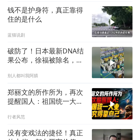
钱不是护身符，真正靠得
住的是什么
蓝猫说剧
破防了！日本最新DNA结
果公布，徐福被除名，祖
先来源太意外
别人都叫我阿腈
郑丽文的所作所为，再次
提醒国人：祖国统一大
业，终究得靠自己！
行者风范
没有变戏法的捷径！真正