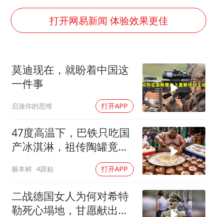
36岁男演员成景区NPC后人气爆棚
全民健身事业高质量发展
打开网易新闻 体验效果更佳
台当局重金为“台独”织“皇帝新衣”
几元成本的AI广告导致千万市值蒸发
莫迪现在，就盼着中国这
老挝国会主席赛宋蓬逝世
一件事
乐享全民健身 共筑健康中国
启迪你的思维
打开APP
47度高温下，巴铁只吃国
产冰淇淋，祖传陶罐竟还
能自动降温
极本鲜
4跟贴
打开APP
二战德国女人为何对希特
勒死心塌地，甘愿献出一