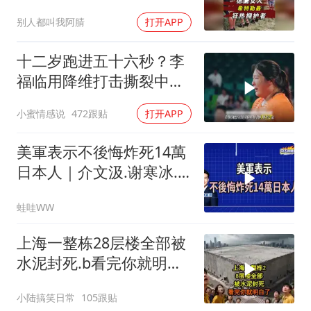
切？
别人都叫我阿腈
打开APP
十二岁跑进五十六秒？李
福临用降维打击撕裂中国
田径！
小蜜情感说
472跟贴
打开APP
美軍表示不後悔炸死14萬
日本人｜介文汲.谢寒冰.
张延廷｜辣晚报20260806
蛙哇WW
上海一整栋28层楼全部被
水泥封死.b看完你就明白
了..s
小陆搞笑日常
105跟贴