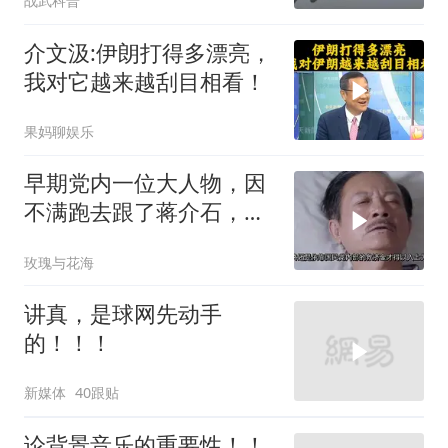
战武科普
住了
介文汲:伊朗打得多漂亮，
我对它越来越刮目相看！
果妈聊娱乐
早期党内一位大人物，因
不满跑去跟了蒋介石，不
料晚年竟悲惨死
玫瑰与花海
讲真，是球网先动手
的！！！
新媒体
40跟贴
论背景音乐的重要性！！