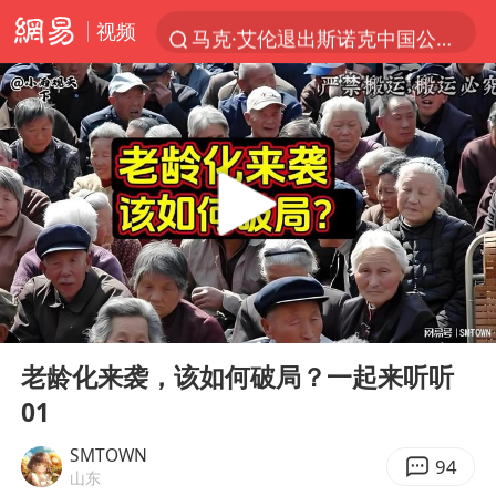
视频
马克·艾伦退出斯诺克中国公开赛
微信又有新功能，你可以“撤回”你的撤回了！
新疆优化调整景区内自驾服务费
上四休三，但降薪1000元，你接受吗？
情侣平潭拍日出坠崖1死1伤
夏日经济乘“热”而上 消费市场向“新”而行
白海豚将正面袭击贯穿浙江
00:00
08:14
酒店回应车内过夜被收150元
Play
Ent
full
黄金牛市回来了吗
老龄化来袭，该如何破局？一起来听听
01
酒店花洒现排泄物住客索赔遭拒
杭州全市有序停课
SMTOWN
94
山东