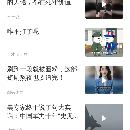
的大佬，都在死守价值
王玉说
咋不打了呢
天才设计师
刷到一段就被圈粉，这部
短剧熬夜也要追完！
刺头体育
美专家终于说了句大实
话：中国军力十年“史无前
例”狂飙，美国这次真坐不